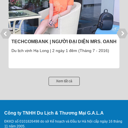
TECHCOMBANK | NGƯỜI ĐẠI DIỆN MRS. OANH
Du lịch vịnh Hạ Long | 2 ngày 1 đêm (Tháng 7 - 2016)
Xem tất cả
Công ty TNHH Du Lịch & Thương Mại G.A.L.A
ĐKKD số 0101826498 do sở Kế hoạch và Đầu tư Hà Nội cấp ngày 16 tháng
11 năm 2005.