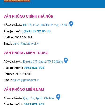
VĂN PHÒNG CHÍNH (HÀ NỘI)
Äá»‹a chá»‰:
Bùi Thị Xuân, Hai Bà Trưng, Hà Nội
(024) 62 92 65 83
Äiá»‡n thoáº¡i:
Hotline:
0963 626 909
Email:
dulich@galatravel.vn
VĂN PHÒNG MIỀN TRUNG
Äá»‹a chá»‰:
Đường 3 Tháng 2, TP Đà Nẵng
0963 626 909
Äiá»‡n thoáº¡i:
Hotline:
0963 626 909
Email:
dulich@galatravel.vn
VĂN PHÒNG MIỀN NAM
Äá»‹a chá»‰:
Quận 12, Tp Hồ Chí Minh
0963 626 909
Äiá»‡n thoáº¡i: