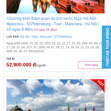
Chương trình thăm quan du lịch nước Nga: Hà Nội -
Matxcova - St.Petersburg - Tver - Matxcova - Hà Nội |
10 ngày 9 đêm.
(10 ngày 09 đêm)
Lịch trình:
Hà Nội
-
Nga
-
Moscow
-
ST.Peterburg
Ngày khởi hành: 15, 20, 22, 29/5; 03, 10, 12, 17, 24, 26, 29/6; 06, 08, 10,
17, 20, 22, 24, 31/7; 07, 26/8; 04, 07, 09, 11, 14, 16, 18, 21, 23, 25, 28,
30/9; 02, 05, 07, 09/10/2020
Giá từ
52.900.000 đ
/người
Xem ngay