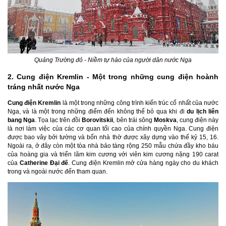
Quảng Trường đỏ - Niềm tự hào của người dân nước Nga
2. Cung điện Kremlin - Một trong những cung điện hoành
tráng nhất nước Nga
Cung điện Kremlin
là một trong những công trình kiến trúc cổ nhất của nước
Nga, và là một trong những điểm đến không thể bỏ qua khi đi
du lịch liên
bang Nga
. Tọa lạc trên đồi
Borovitskii
, bên trái sông
Moskva
, cung điện này
là nơi làm việc của các cơ quan tối cao của chính quyền Nga. Cung điện
được bao vây bởi tường và bốn nhà thờ được xây dựng vào thế kỷ 15, 16.
Ngoài ra, ở đây còn một tòa nhà bảo tàng rộng 250 mẫu chứa đầy kho báu
của hoàng gia và triển lãm kim cương với viên kim cương nặng 190 carat
của
Catherine Đại đế
. Cung điện Kremlin mở cửa hàng ngày cho du khách
trong và ngoài nước đến tham quan.