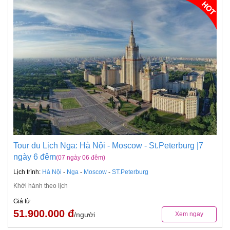
Tour du Lịch Nga: Hà Nội - Moscow - St.Peterburg |7
ngày 6 đêm
(07 ngày 06 đêm)
Lịch trình:
Hà Nội
-
Nga
-
Moscow
-
ST.Peterburg
Khởi hành theo lịch
Giá từ
51.900.000 đ
/người
Xem ngay