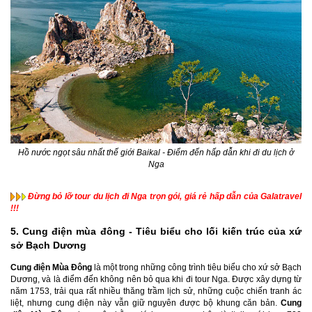
Hồ nước ngọt sâu nhất thế giới Baikal - Điểm đến hấp dẫn khi đi du lịch ở
Nga
Đừng bỏ lỡ
tour du lịch đi Nga
trọn gói, giá rẻ hấp dẫn của Galatravel
!!!
5. Cung điện mùa đông - Tiêu biểu cho lối kiến trúc của xứ
sở Bạch Dương
Cung điện Mùa Đông
là một trong những công trình tiêu biểu cho xứ sở Bạch
Dương, và là điểm đến không nên bỏ qua khi đi tour Nga. Được xây dựng từ
năm 1753, trải qua rất nhiều thăng trầm lịch sử, những cuộc chiến tranh ác
liệt, nhưng cung điện này vẫn giữ nguyên được bộ khung căn bản.
Cung