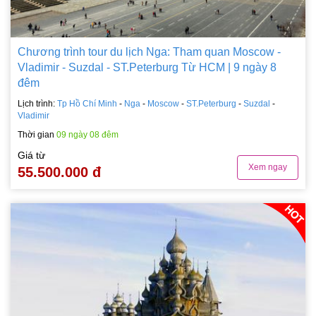
Chương trình tour du lịch Nga: Tham quan Moscow -
Vladimir - Suzdal - ST.Peterburg Từ HCM | 9 ngày 8
đêm
Lịch trình:
Tp Hồ Chí Minh
-
Nga
-
Moscow
-
ST.Peterburg
-
Suzdal
-
Vladimir
Thời gian
09 ngày 08 đêm
Giá từ
Xem ngay
55.500.000 đ