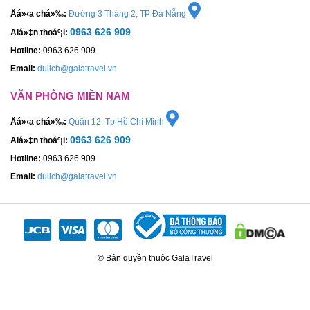
Äá»‹a chá»‰:
Đường 3 Tháng 2, TP Đà Nẵng
0963 626 909
Äiá»‡n thoáº¡i:
Hotline:
0963 626 909
Email:
dulich@galatravel.vn
VĂN PHÒNG MIỀN NAM
Äá»‹a chá»‰:
Quận 12, Tp Hồ Chí Minh
0963 626 909
Äiá»‡n thoáº¡i:
Hotline:
0963 626 909
Email:
dulich@galatravel.vn
© Bản quyền thuộc GalaTravel