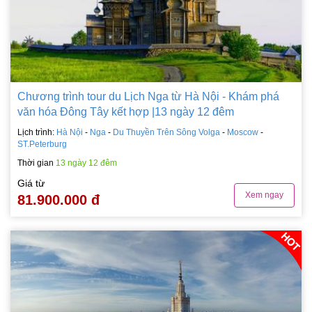
Chương trình tour du Lịch Nga từ Hà Nội - Khám phá
văn hóa Đông Tây kết hợp |13 ngày 12 đêm
Lịch trình:
Hà Nội
-
Nga
-
Du Thuyền Trên Sông Volga
-
Moscow
-
ST.Peterburg
Thời gian
13 ngày 12 đêm
Giá từ
Xem ngay
81.900.000 đ