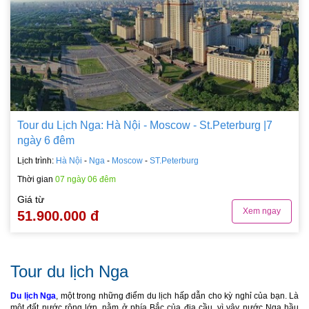
Tour du Lịch Nga: Hà Nội - Moscow - St.Peterburg |7
ngày 6 đêm
Lịch trình:
Hà Nội
-
Nga
-
Moscow
-
ST.Peterburg
Thời gian
07 ngày 06 đêm
Giá từ
Xem ngay
51.900.000 đ
Tour du lịch Nga
Du lịch Nga
, một trong những điểm du lịch hấp dẫn cho kỳ nghỉ của bạn. Là
một đất nước rộng lớn, nằm ở phía Bắc của địa cầu, vì vậy nước Nga hầu