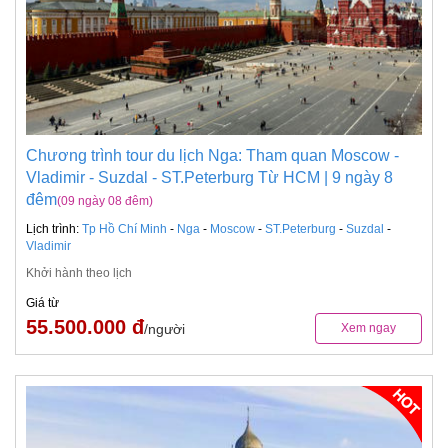
Chương trình tour du lịch Nga: Tham quan Moscow -
Vladimir - Suzdal - ST.Peterburg Từ HCM | 9 ngày 8
đêm
(09 ngày 08 đêm)
Lịch trình:
Tp Hồ Chí Minh
-
Nga
-
Moscow
-
ST.Peterburg
-
Suzdal
-
Vladimir
Khởi hành theo lịch
Giá từ
55.500.000 đ
/người
Xem ngay