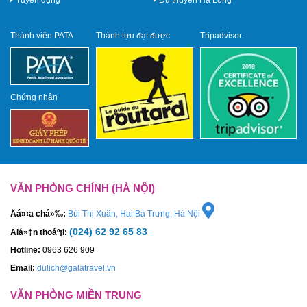
Thành viên PATA
Thành tựu đạt được
Tripadvisor
Chứng nhận
VĂN PHÒNG CHÍNH (HÀ NỘI)
Äá»‹a chá»‰:
Bùi Thị Xuân, Hai Bà Trưng, Hà Nội
(024) 62 92 65 83
Äiá»‡n thoáº¡i:
Hotline:
0963 626 909
Email:
dulich@galatravel.vn
VĂN PHÒNG MIỀN TRUNG