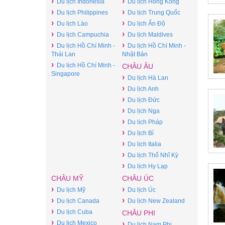
›
›
Du lịch Indonesia
Du lịch Hong Kong
›
›
Du lịch Philippines
Du lịch Trung Quốc
›
›
Du lịch Lào
Du lịch Ấn Độ
›
›
Du lịch Campuchia
Du lịch Maldives
›
›
Du lịch Hồ Chí Minh -
Du lịch Hồ Chí Minh -
Thái Lan
Nhật Bản
›
Du lịch Hồ Chí Minh -
CHÂU ÂU
Singapore
›
Du lịch Hà Lan
›
Du lịch Anh
›
Du lịch Đức
›
Du lịch Nga
›
Du lịch Pháp
›
Du lịch Bỉ
›
Du lịch Italia
›
Du lịch Thổ Nhĩ Kỳ
›
Du lịch Hy Lạp
CHÂU MỸ
CHÂU ÚC
›
›
Du lịch Mỹ
Du lịch Úc
›
›
Du lịch Canada
Du lịch New Zealand
›
Du lịch Cuba
CHÂU PHI
›
Du lịch Mexico
›
Du lịch Nam Phi