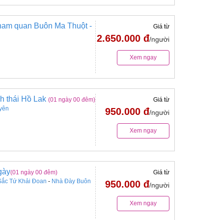
Tham quan Buôn Ma Thuột -
Giá từ
2.650.000 đ
/người
Xem ngay
nh thái Hồ Lak
(01 ngày 00 đêm)
Giá từ
yên
950.000 đ
/người
Xem ngay
gày
(01 ngày 00 đêm)
Giá từ
ắc Tứ Khải Đoan
-
Nhà Đày Buôn
950.000 đ
/người
Xem ngay