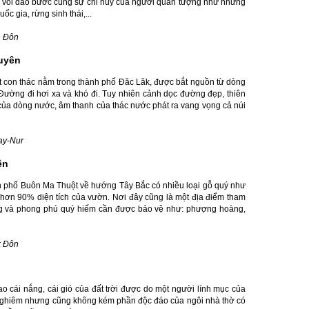
hú voi dảo bước cùng sự chỉ huy của người quản tượng như những
 gia, rừng sinh thái,...