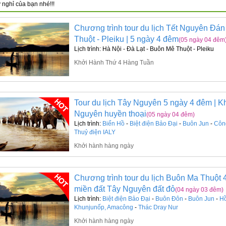
 nghỉ của bạn nhé!!!
Chương trình tour du lịch Tết Nguyên Đán
Thuột - Pleiku | 5 ngày 4 đêm
(05 ngày 04 đêm
Lịch trình: Hà Nội - Đà Lạt - Buôn Mê Thuột - Pleiku
Khởi Hành Thứ 4 Hàng Tuần
Tour du lịch Tây Nguyên 5 ngày 4 đêm | 
Nguyên huyền thoại
(05 ngày 04 đêm)
Lịch trình:
Biển Hồ
-
Biệt điện Bảo Đại
-
Buôn Jun
-
Côn
Thuỷ điện IALY
Khởi hành hàng ngày
Chương trình tour du lịch Buôn Ma Thuột
miền đất Tây Nguyên đất đỏ
(04 ngày 03 đêm)
Lịch trình:
Biệt điện Bảo Đại
-
Buôn Đôn
-
Buôn Jun
-
Hồ
Khunjunốp, Amacông
-
Thác Dray Nur
Khởi hành hàng ngày