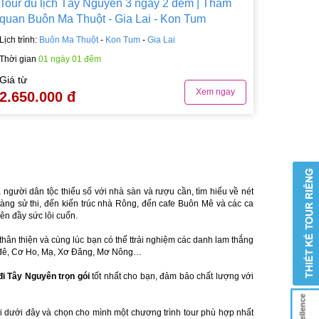
Tour du lịch Tây Nguyên 3 ngày 2 đêm | Tham
quan Buôn Ma Thuột - Gia Lai - Kon Tum
Lịch trình:
Buôn Ma Thuột
-
Kon Tum
-
Gia Lai
Thời gian
01 ngày 01 đêm
Giá từ
Xem ngay
2.650.000 đ
gười dân tộc thiểu số với nhà sàn và rượu cần, tìm hiểu về nét
g sử thi, đến kiến trúc nhà Rông, đến cafe Buôn Mê và các ca
ên đầy sức lôi cuốn.
hân thiện và cùng lúc bạn có thể ttrải nghiệm các danh lam thắng
Ê đê, Cơ Ho, Mạ, Xơ Đăng, Mơ Nông…
đi Tây Nguyên trọn gói
tốt nhất cho bạn, đảm bảo chất lượng với
i dưới đây và chọn cho mình một chương trình tour phù hợp nhất