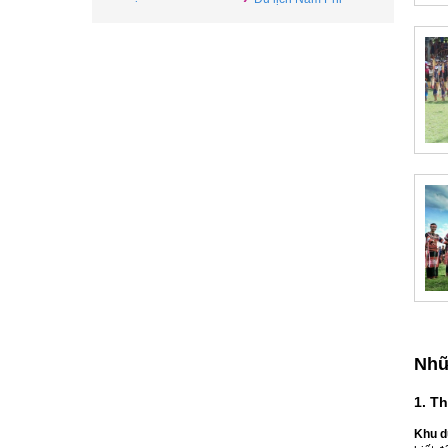
Nhữ
1. T
Khu d