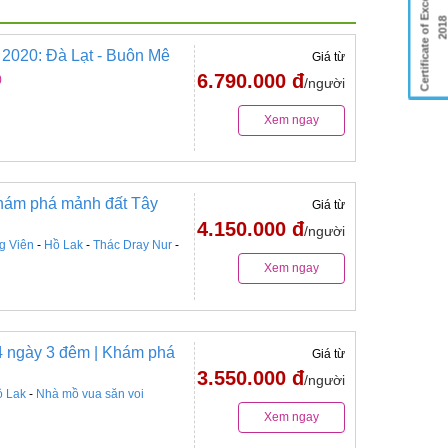
Certificate of Excellence
201
 2020: Đà Lạt - Buôn Mê
Giá từ
6.790.000 đ
)
/người
Xem ngay
Khám phá mảnh đất Tây
Giá từ
4.150.000 đ
/người
g Viên
-
Hồ Lak
-
Thác Dray Nur
-
Xem ngay
 4 ngày 3 đêm | Khám phá
Giá từ
3.550.000 đ
/người
 Lak
-
Nhà mồ vua săn voi
Xem ngay