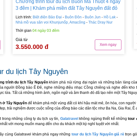
Chương trình tour du lịch Buôn Ma Thuột 4 ngày
3 đêm | Khám phá miền đất Tây Nguyên đất đỏ
Lịch trình:
Biệt điện Bảo Đại
-
Buôn Đôn
-
Buôn Jun
-
Hồ Lak
-
Nhà mồ vua săn voi Khunjunốp, Amacông
-
Thác Dray Nur
Thời gian
04 ngày 03 đêm
Giá từ
Xem ngay
3.550.000 đ
r du lịch Tây Nguyên
g trình du lịch Tây Nguyên
khám phá núi rừng đại ngàn và những bản làng của n
óa người Đồng bào Ê Đê, nghe những điệu nhạc Cồng chiêng và nghe đến kho tàn
rực lửa. Tất cả những hình ảnh, ngôn ngữ và âm thanh đó đã tạo nên một Tây Nguy
ch ở Tây Nguyên
để khám phá một vùng đất có khí hậu mát mẻ, ôn hòa, con người t
đẹp, trải nghiệm được cuộc sống của đồng bào các dân tộc như Ba Na, Gia Rai, 
 trong những công ty du lịch uy tín,
Galatravel
không ngừng thiết kế những
tour 
 nhất với mong muốn mang đến cho du khách một kỳ nghỉ tuyệt vời nhất.
ãy cùng Galatravel khám phá ngay những
tour du lịch Tây Nguyên giá rẻ
trọn gó