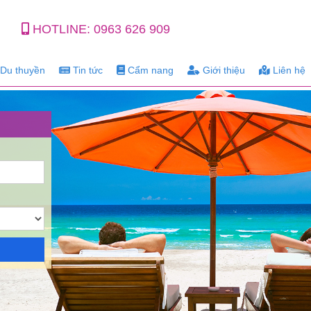
HOTLINE:
0963 626 909
Du thuyền
Tin tức
Cẩm nang
Giới thiệu
Liên hệ