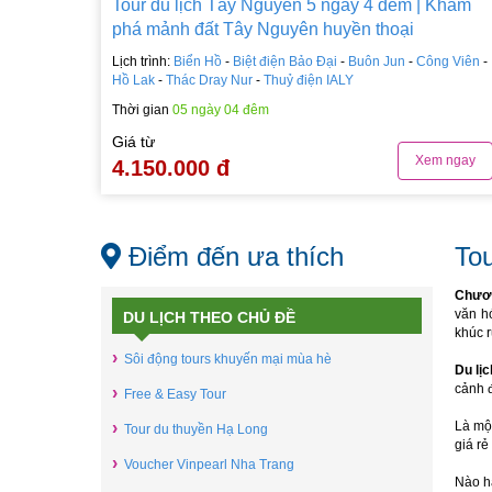
Tour du lịch Tây Nguyên 5 ngày 4 đêm | Khám
phá mảnh đất Tây Nguyên huyền thoại
Lịch trình:
Biển Hồ
-
Biệt điện Bảo Đại
-
Buôn Jun
-
Công Viên
-
Hồ Lak
-
Thác Dray Nur
-
Thuỷ điện IALY
Thời gian
05 ngày 04 đêm
Giá từ
Xem ngay
4.150.000 đ
Điểm đến ưa thích
Tou
Chươn
văn h
DU LỊCH THEO CHỦ ĐỀ
khúc 
›
Sôi động tours khuyến mại mùa hè
Du lị
cảnh 
›
Free & Easy Tour
›
Là một
Tour du thuyền Hạ Long
giá rẻ
›
Voucher Vinpearl Nha Trang
Nào h