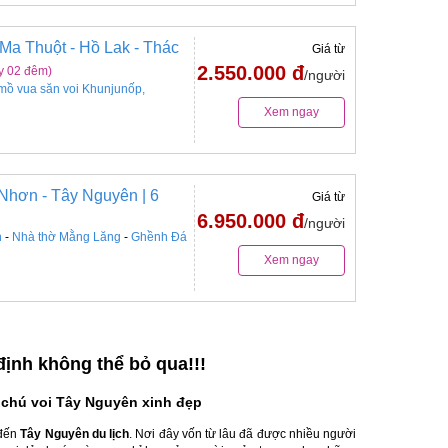
Ma Thuột - Hồ Lak - Thác
Giá từ
2.550.000 đ
y 02 đêm)
/người
mồ vua săn voi Khunjunốp,
Xem ngay
 Nhơn - Tây Nguyên | 6
Giá từ
6.950.000 đ
/người
n
-
Nhà thờ Mằng Lăng
-
Ghềnh Đá
Xem ngay
ịnh không thể bỏ qua!!!
 chú voi Tây Nguyên xinh đẹp
 đến
Tây Nguyên du lịch
. Nơi đây vốn từ lâu đã được nhiều người