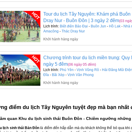
Tour du lịch Tây Nguyên: Khám phá Buôn 
Dray Nur - Buôn Đôn | 3 ngày 2 đêm
(03 ngà
Lịch trình:
Biệt điện Bảo Đại
-
Buôn Jun
-
Hồ Lak
-
Nhà 
Amacông
-
Thác Dray Nur
Khởi hành hàng ngày
Chương trình tour du lịch miền trung: Quy
ngày 5 đêm
(06 ngày 05 đêm)
Lịch trình:
Phú Yên
-
Vịnh Vũng Rô
-
Hải Đăng Mũi Điệ
Đĩa
-
Bãi Xép
-
Vịnh Vân Phong
Khởi hành hàng ngày
ng điểm du lịch Tây Nguyên tuyệt đẹp mà bạn nhất đ
hăm quan Khu du lịch sinh thái Buôn Đôn - Chiêm ngưỡng những
u lịch sinh thái Bản Đôn
là điểm đến hấp dẫn mà du khách không thể bỏ qua khi