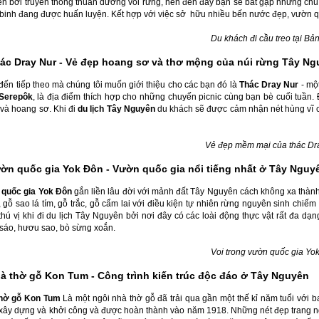
đến bởi truyền thống thuần dưỡng voi rừng, nên đến đây bạn sẽ bắt gặp những c
binh đang được huấn luyện. Kết hợp với việc sở hữu nhiều bến nước đẹp, vườn quốc