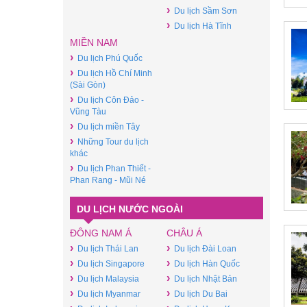
›
Du lịch Sầm Sơn
›
Du lịch Hà Tĩnh
MIỀN NAM
›
Du lịch Phú Quốc
›
Du lịch Hồ Chí Minh
(Sài Gòn)
›
Du lịch Côn Đảo -
Vũng Tàu
›
Du lịch miền Tây
›
Những Tour du lịch
khác
›
Du lịch Phan Thiết -
Phan Rang - Mũi Né
DU LỊCH NƯỚC NGOÀI
ĐÔNG NAM Á
CHÂU Á
›
›
Du lịch Thái Lan
Du lịch Đài Loan
›
›
Du lịch Singapore
Du lịch Hàn Quốc
›
›
Du lịch Malaysia
Du lịch Nhật Bản
›
›
Du lịch Myanmar
Du lịch Du Bai