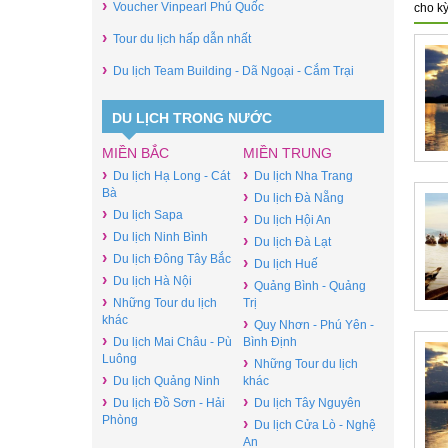
›
Voucher Vinpearl Phú Quốc
cho kỳ
›
Tour du lịch hấp dẫn nhất
›
Du lịch Team Building - Dã Ngoại - Cắm Trại
DU LỊCH TRONG NƯỚC
MIỀN BẮC
MIỀN TRUNG
›
›
Du lịch Hạ Long - Cát
Du lịch Nha Trang
Bà
›
Du lịch Đà Nẵng
›
Du lịch Sapa
›
Du lịch Hội An
›
Du lịch Ninh Bình
›
Du lịch Đà Lạt
›
Du lịch Đông Tây Bắc
›
Du lịch Huế
›
Du lịch Hà Nội
›
Quảng Bình - Quảng
›
Những Tour du lịch
Trị
khác
›
Quy Nhơn - Phú Yên -
›
Du lịch Mai Châu - Pù
Bình Định
Luông
›
Những Tour du lịch
›
Du lịch Quảng Ninh
khác
›
›
Du lịch Đồ Sơn - Hải
Du lịch Tây Nguyên
Phòng
›
Du lịch Cửa Lò - Nghệ
An