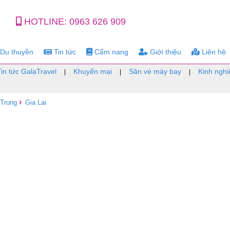
HOTLINE:
0963 626 909
Du thuyền
Tin tức
Cẩm nang
Giới thiệu
Liên hệ
Tin tức GalaTravel
Khuyến mại
Săn vé máy bay
Kinh nghi
|
|
|
›
 Trung
Gia Lai