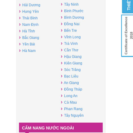
›
›
Tây Ninh
Hải Dương
›
›
Bình Phước
Hưng Yên
›
›
Bình Dương
Thái Bình
Certificate of Excellence
›
›
Đồng Nai
Nam Định
›
›
Bến Tre
Hà Tĩnh
201
›
›
Vĩnh Long
Bắc Giang
›
›
Trà Vinh
Yên Bái
›
›
Cần Thơ
Hà Nam
›
Hậu Giang
›
Kiên Giang
›
Sóc Trăng
›
Bạc Liêu
›
An Giang
›
Đồng Tháp
›
Long An
›
Cà Mau
›
Phan Rang
›
Tây Nguyên
CẨM NANG NƯỚC NGOÀI