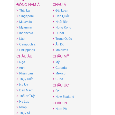
ĐÔNG NAM Á
CHÂU Á
›
›
Thái Lan
Đài Loan
›
›
Singapore
Hàn Quốc
›
›
Malaysia
Nhật Bản
›
›
Myanmar
Hong Kong
›
›
Indonesia
Dubai
›
›
Lào
Trung Quốc
›
›
Campuchia
Ấn Độ
›
›
Philippines
Maldives
CHÂU ÂU
CHÂU MỸ
›
›
Nga
Mỹ
›
›
Anh
Canada
›
›
Phần Lan
Mexico
›
›
Thụy Điển
Cuba
›
Na Uy
CHÂU ÚC
›
Đan Mạch
›
Úc
›
Thổ Nhĩ Kỳ
›
New Zealand
›
Hy Lạp
CHÂU PHI
›
Pháp
›
Nam Phi
›
Thụy Sĩ