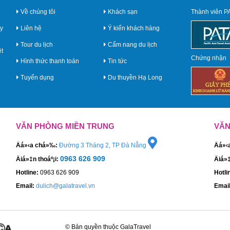
Về chúng tôi
Khách sạn
Thành viên P
y
Liên hệ
Ý kiến khách hàng
Tour du lịch
Cẩm nang du lịch
ệt
Chứng nhận
Hình thức thanh toán
Tin tức
Tuyển dụng
Du thuyền Hạ Long
VĂN PHÒNG MIỀN TRUNG
VĂN
Äá»‹a chá»‰:
Đường 3 Tháng 2, TP Đà Nẵng
Äá»
0963 626 909
Äiá»‡n thoáº¡i:
Äiá»
Hotline:
0963 626 909
Hotli
Email:
dulich@galatravel.vn
Email
© Bản quyền thuộc GalaTravel