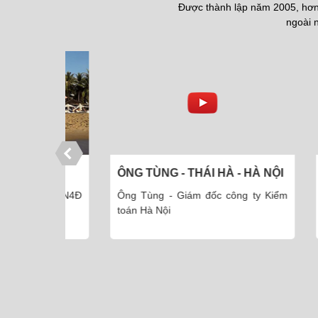
Được thành lập năm 2005, hơn 
ngoài n
C
ÔNG TÙNG - THÁI HÀ - HÀ NỘI
ÔNG 
NỘI
 Lạt 5N4Đ
Ông Tùng - Giám đốc công ty Kiểm
Ông T
toán Hà Nội
phần t