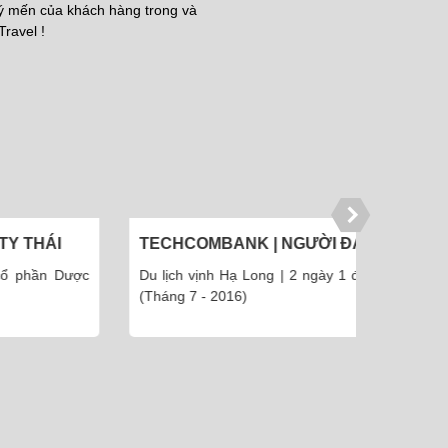
uý mến của khách hàng trong và
Travel !
ÁI
TECHCOMBANK | NGƯỜI ĐẠI
ÔNG TRẦ
DIỆN MRS. OANH
PHÚC
n Dược
Du lịch vịnh Hạ Long | 2 ngày 1 đêm
Du lịch
(Tháng 7 - 2016)
(Tháng 8 