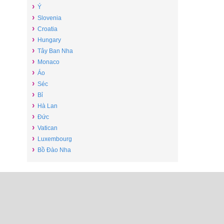
›
Ý
›
Slovenia
›
Croatia
›
Hungary
›
Tây Ban Nha
›
Monaco
›
Áo
›
Séc
›
Bỉ
›
Hà Lan
›
Đức
›
Vatican
›
Luxembourg
›
Bồ Đào Nha