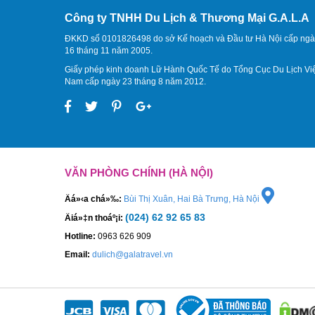
Công ty TNHH Du Lịch & Thương Mại G.A.L.A
ĐKKD số 0101826498 do sở Kế hoạch và Đầu tư Hà Nội cấp ngà
16 tháng 11 năm 2005.
Giấy phép kinh doanh Lữ Hành Quốc Tế do Tổng Cục Du Lịch Vi
Nam cấp ngày 23 tháng 8 năm 2012.
VĂN PHÒNG CHÍNH (HÀ NỘI)
Äá»‹a chá»‰:
Bùi Thị Xuân, Hai Bà Trưng, Hà Nội
(024) 62 92 65 83
Äiá»‡n thoáº¡i:
Hotline:
0963 626 909
Email:
dulich@galatravel.vn