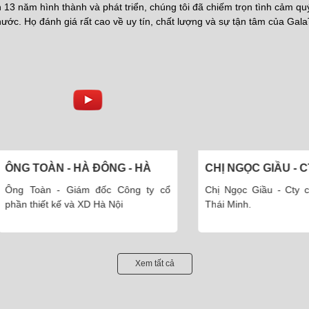
13 năm hình thành và phát triển, chúng tôi đã chiếm trọn tình cảm q
ước. Họ đánh giá rất cao về uy tín, chất lượng và sự tận tâm của Gala
TOÀN - HÀ ĐÔNG - HÀ
CHỊ NGỌC GIẦU - CTY TH
MINH
oàn - Giám đốc Công ty cổ
Chị Ngọc Giầu - Cty cổ phầ
hiết kế và XD Hà Nội
Thái Minh.
Xem tất cả