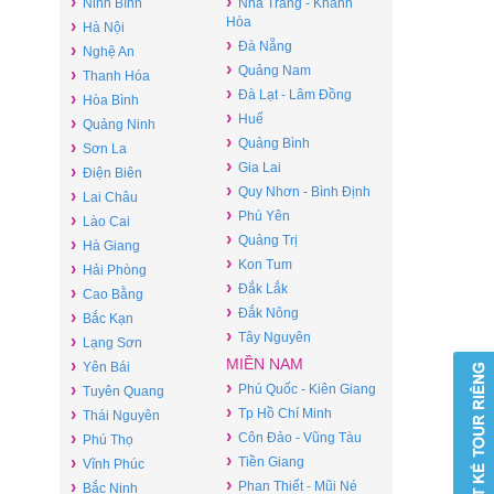
›
›
Ninh Bình
Nha Trang - Khánh
Hòa
›
Hà Nội
›
Đà Nẵng
›
Nghệ An
›
Quảng Nam
›
Thanh Hóa
›
Đà Lạt - Lâm Đồng
›
Hòa Bình
›
Huế
›
Quảng Ninh
›
Quảng Bình
›
Sơn La
›
Gia Lai
›
Điện Biên
›
Quy Nhơn - Bình Định
›
Lai Châu
›
Phú Yên
›
Lào Cai
›
Quảng Trị
›
Hà Giang
›
Kon Tum
›
Hải Phòng
›
Đắk Lắk
›
Cao Bằng
›
Đắk Nông
›
Bắc Kạn
›
Tây Nguyên
›
Lạng Sơn
MIỀN NAM
›
Yên Bái
›
›
Phú Quốc - Kiên Giang
Tuyên Quang
›
›
Tp Hồ Chí Minh
Thái Nguyên
›
›
Côn Đảo - Vũng Tàu
Phú Thọ
›
›
Tiền Giang
Vĩnh Phúc
›
›
Phan Thiết - Mũi Né
Bắc Ninh