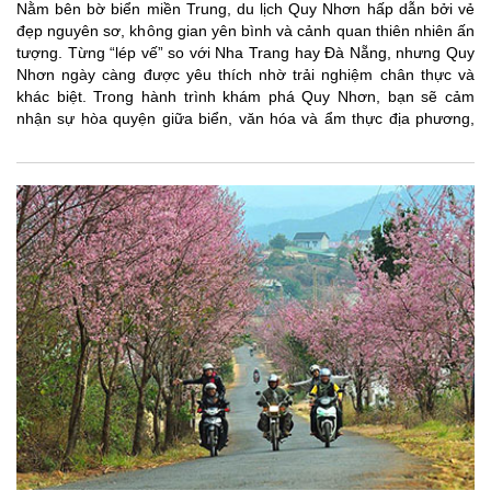
Nằm bên bờ biển miền Trung, du lịch Quy Nhơn hấp dẫn bởi vẻ
đẹp nguyên sơ, không gian yên bình và cảnh quan thiên nhiên ấn
tượng. Từng “lép vế” so với Nha Trang hay Đà Nẵng, nhưng Quy
Nhơn ngày càng được yêu thích nhờ trải nghiệm chân thực và
khác biệt. Trong hành trình khám phá Quy Nhơn, bạn sẽ cảm
nhận sự hòa quyện giữa biển, văn hóa và ẩm thực địa phương,
mang đến chuyến đi vừa giản dị vừa mới mẻ. Tại đây, bạn có thể
chậm lại để tận hưởng biển xanh, cát trắng và nhịp sống nhẹ
nhàng. Vậy du lịch Quy Nhơn nên làm gì để khám phá trọn vẹn ?
Cùng GalaTourist khám phá ngay nhé.