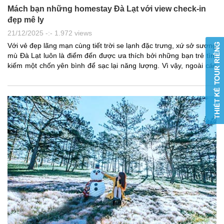
Mách bạn những homestay Đà Lạt với view check-in
đẹp mê ly
21/12/2025 -:- 1.972 views
Với vẻ đẹp lãng mạn cùng tiết trời se lạnh đặc trưng, xứ sở sương
mù Đà Lạt luôn là điểm đến được ưa thích bởi những bạn trẻ tìm
kiếm một chốn yên bình để sạc lại năng lượng. Vì vậy, ngoài các
khách sạn Đà Lạt, xu hướng lựa chọn homestay ở Đà Lạt ngày
càng được du khách yêu thích nhờ không gian ấm cúng lại gần
gũi thiên nhiên, mức giá hợp lý, phù hợp cho một ngày “chạy
trốn” khỏi nhịp sống xô bồ nơi đô thị. Galatravel giới thiệu cho bạn
những chiếc homestay Đà Lạt view đẹp cực chill, không chỉ mang
lại những khung cảnh nên thơ cho những tín đồ sống ảo, mà còn
một không gian chữa lành cho những trái tim cần nghỉ ngơi.