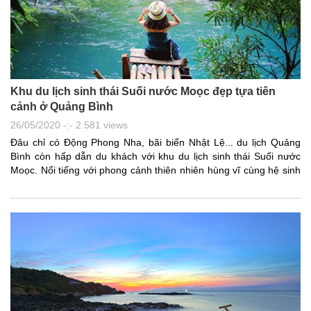
Khu du lịch sinh thái Suối nước Moọc đẹp tựa tiên
cảnh ở Quảng Bình
26/05/2020 -:- 2.581 views
Đâu chỉ có Động Phong Nha, bãi biển Nhật Lệ... du lịch Quảng
Bình còn hấp dẫn du khách với khu du lịch sinh thái Suối nước
Moọc. Nổi tiếng với phong cảnh thiên nhiên hùng vĩ cùng hệ sinh
thái, suối nước Moọc Quảng Bình đang là địa điểm du lịch thu hút
đông đảo du khách hiện nay.