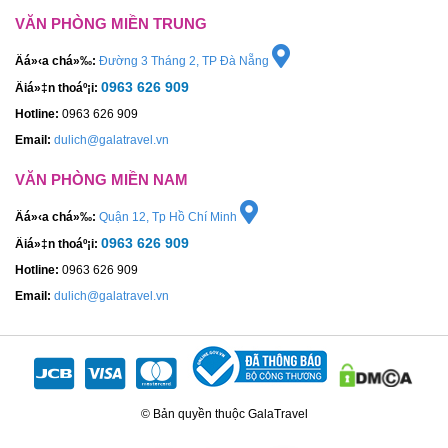
VĂN PHÒNG MIỀN TRUNG
Äá»‹a chá»‰:
Đường 3 Tháng 2, TP Đà Nẵng
0963 626 909
Äiá»‡n thoáº¡i:
Hotline:
0963 626 909
Email:
dulich@galatravel.vn
VĂN PHÒNG MIỀN NAM
Äá»‹a chá»‰:
Quận 12, Tp Hồ Chí Minh
0963 626 909
Äiá»‡n thoáº¡i:
Hotline:
0963 626 909
Email:
dulich@galatravel.vn
© Bản quyền thuộc GalaTravel