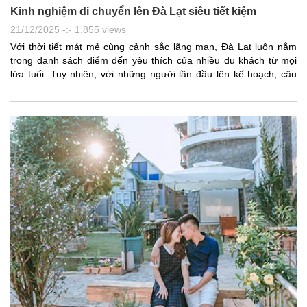
Kinh nghiệm di chuyển lên Đà Lạt siêu tiết kiệm
21/12/2025 -:- 1.855 views
Với thời tiết mát mẻ cùng cảnh sắc lãng mạn, Đà Lạt luôn nằm
trong danh sách điểm đến yêu thích của nhiều du khách từ mọi
lứa tuổi. Tuy nhiên, với những người lần đầu lên kế hoạch, câu
hỏi đi đến Đà Lạt như thế nào cho tiết kiệm hay lựa chọn phương
tiện di chuyển đến Đà Lạt nào phù hợp với nhu cầu và ngân sách
luôn khiến không ít người băn khoăn. Trong bài viết này, chúng tôi
sẽ chia sẻ kinh nghiệm di chuyển đến Đà Lạt chi tiết và thực tế
nhất: bao gồm hướng dẫn đi đến Đà Lạt từ các tỉnh thành khác
nhau và bằng phương tiện khác nhau như xe khách, xe giường
nằm, tàu hỏa kết hợp xe bus. Dù bạn ưu tiên tiết kiệm chi phí hay
trải nghiệm thú vị, bài viết sẽ giúp bạn dễ dàng lựa chọn cách đi
Đà Lạt phù hợp nhất cho chuyến đi của mình.