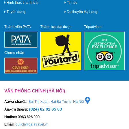
Hình thức thanh toán
Tin tức
Tuyển dụng
Du thuyền Hạ Long
Thành viên PATA
Thành tựu đạt được
Tripadvisor
Chứng nhận
VĂN PHÒNG CHÍNH (HÀ NỘI)
Äá»‹a chá»‰:
Bùi Thị Xuân, Hai Bà Trưng, Hà Nội
(024) 62 92 65 83
Äiá»‡n thoáº¡i:
Hotline:
0963 626 909
Email:
dulich@galatravel.vn