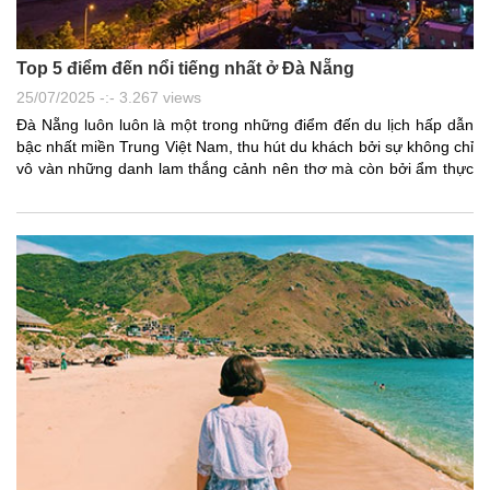
Top 5 điểm đến nổi tiếng nhất ở Đà Nẵng
25/07/2025 -:- 3.267 views
Đà Nẵng luôn luôn là một trong những điểm đến du lịch hấp dẫn
bậc nhất miền Trung Việt Nam, thu hút du khách bởi sự không chỉ
vô vàn những danh lam thắng cảnh nên thơ mà còn bởi ẩm thực
phong phú và những điểm vui chơi giải trí mang lại trải nghiệm
khó quên cho du khách. Những điểm đến đặc biệt nào không thể
bỏ qua trong chuyến đi Đà Nẵng của bạn? Bên cạnh những bờ
biển xanh mướt, bạn có thể tận hưởng trọn vẹn những khoảnh
khắc thư giãn cùng gia đình và bạn bè tại những điểm du lịch Đà
Nẵng nổi tiếng như Bà Nà Hills, cầu Rồng hay Ngũ Hành Sơn.
Nếu bạn đang lên kế hoạch tham quan thành phố đáng sống nhất
Việt Nam, đừng bỏ lỡ danh sách top 5 địa điểm du lịch Đà Nẵng
không thể bỏ qua dưới đây để có một hành trình trọn vẹn và đáng
nhớ.