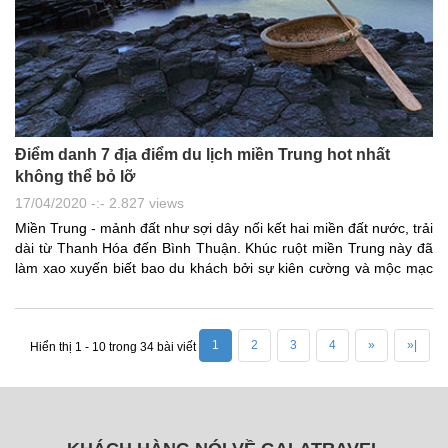
Điểm danh 7 địa điểm du lịch miền Trung hot nhất
không thể bỏ lỡ
17/04/2020 -:- 2.827 views
Miền Trung - mảnh đất như sợi dây nối kết hai miền đất nước, trải
dài từ Thanh Hóa đến Bình Thuận. Khúc ruột miền Trung này đã
làm xao xuyến biết bao du khách bởi sự kiên cường và mộc mạc
của con người nơi đây cùng nhiều địa điểm du lịch lý thú. Vậy du
lịch miền Trung nên đi đâu? Hãy cùng Galatravel khám phá Top 7
địa điểm du lịch hot nhất, thu hút du khách cả trong và ngoài
1
2
3
4
»
»|
nước tại thiên đường miền Trung nhé.
Hiển thị 1 - 10 trong 34 bài viết