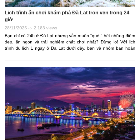
Lịch trình ăn chơi khám phá Đà Lạt trọn vẹn trong 24
giờ
28/11/2025 -:- 2.183 views
Bạn chỉ có 24h ở Đà Lạt nhưng vẫn muốn “quét” hết những điểm
đẹp, ăn ngon và trải nghiệm chất chơi nhất? Đừng lo! Với lịch
trình du lịch 1 ngày ở Đà Lạt dưới đây, bạn và nhóm bạn hoàn
toàn có thể khám phá trọn vẹn thành phố sương mù, từ trải
nghiệm ẩm thực đường phố, ngắm cảnh, săn mây, check-in thả
ga cho đến vui chơi thỏa thích với nhóm bạn. Dù là tour 1 ngày ở
Đà Lạt tự túc hay đi theo nhóm, lịch trình này sẽ giúp bạn biết một
ngày ở Đà Lạt ăn gì, chơi gì và đi đâu để tận dụng tối đa thời
gian.