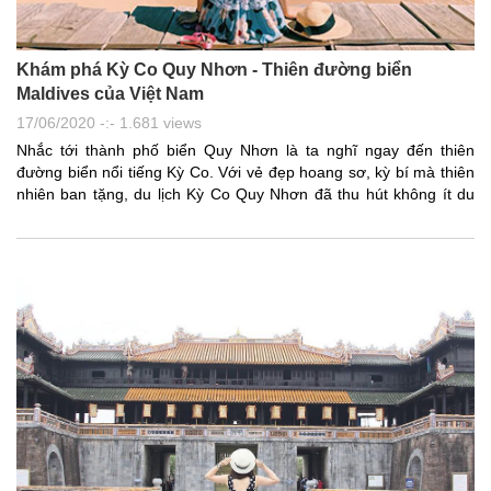
Khám phá Kỳ Co Quy Nhơn - Thiên đường biển
Maldives của Việt Nam
17/06/2020 -:- 1.681 views
Nhắc tới thành phố biển Quy Nhơn là ta nghĩ ngay đến thiên
đường biển nổi tiếng Kỳ Co. Với vẻ đẹp hoang sơ, kỳ bí mà thiên
nhiên ban tặng, du lịch Kỳ Co Quy Nhơn đã thu hút không ít du
khách trong và ngoài nước. Nơi đây, thực sự là một lựa chọn
tuyệt vời để trải nghiệm tự nhiên cùng cả gia đình - nơi được ví
von như Maldives của Việt Nam.