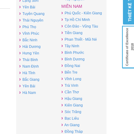
›
Lạng Sơn
MIỀN NAM
›
Yên Bái
›
›
Phú Quốc - Kiên Giang
Tuyên Quang
›
›
Tp Hồ Chí Minh
Thái Nguyên
›
›
Côn Đảo - Vũng Tàu
Phú Thọ
Certificate of Excellence
›
›
Tiền Giang
Vĩnh Phúc
›
›
Phan Thiết - Mũi Né
Bắc Ninh
›
201
›
Tây Ninh
Hải Dương
›
›
Bình Phước
Hưng Yên
›
›
Bình Dương
Thái Bình
›
›
Đồng Nai
Nam Định
›
›
Bến Tre
Hà Tĩnh
›
›
Vĩnh Long
Bắc Giang
›
›
Trà Vinh
Yên Bái
›
›
Cần Thơ
Hà Nam
›
Hậu Giang
›
Kiên Giang
›
Sóc Trăng
›
Bạc Liêu
›
An Giang
›
Đồng Tháp