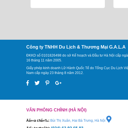
Công ty TNHH Du Lịch & Thương Mại G.A.L.A
ĐKKD số 0101826498 do sở Kế hoạch và Đầu tư Hà Nội cấp ngà
16 tháng 11 năm 2005.
Giấy phép kinh doanh Lữ Hành Quốc Tế do Tổng Cục Du Lịch Vi
Nam cấp ngày 23 tháng 8 năm 2012.
VĂN PHÒNG CHÍNH (HÀ NỘI)
Äá»‹a chá»‰:
Bùi Thị Xuân, Hai Bà Trưng, Hà Nội