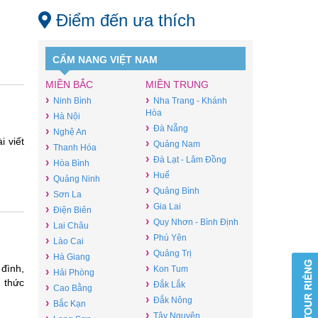
Điểm đến ưa thích
CẨM NANG VIỆT NAM
MIỀN BẮC
MIỀN TRUNG
›
›
Ninh Bình
Nha Trang - Khánh
Hòa
›
Hà Nội
›
Đà Nẵng
›
Nghệ An
 viết
›
Quảng Nam
›
Thanh Hóa
›
Đà Lạt - Lâm Đồng
›
Hòa Bình
›
Huế
›
Quảng Ninh
›
Quảng Bình
›
Sơn La
›
Gia Lai
›
Điện Biên
›
Quy Nhơn - Bình Định
›
Lai Châu
›
Phú Yên
›
Lào Cai
›
Quảng Trị
›
Hà Giang
›
 đình,
Kon Tum
›
Hải Phòng
h thức
›
Đắk Lắk
›
Cao Bằng
›
Đắk Nông
›
Bắc Kạn
›
Tây Nguyên