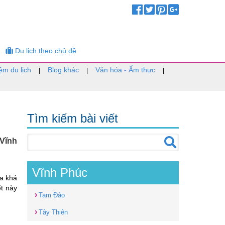
Du lịch theo chủ đề
ệm du lịch
Blog khác
Văn hóa - Ẩm thực
|
|
|
Tìm kiếm bài viết
 Vĩnh
Vĩnh Phúc
ủa khá
t này
›
Tam Đảo
›
Tây Thiên