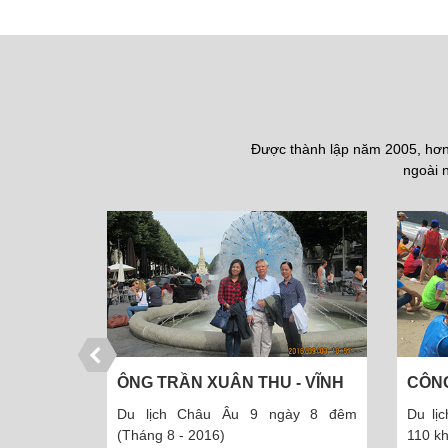
Được thành lập năm 2005, hơn 
ngoài n
ẠI
ÔNG TRẦN XUÂN THU - VĨNH
CÔNG TY 
PHÚC
PHẨM THÁ
 đêm
Du lịch Châu Âu 9 ngày 8 đêm
Du lịch đảo
(Tháng 8 - 2016)
110 khách (T