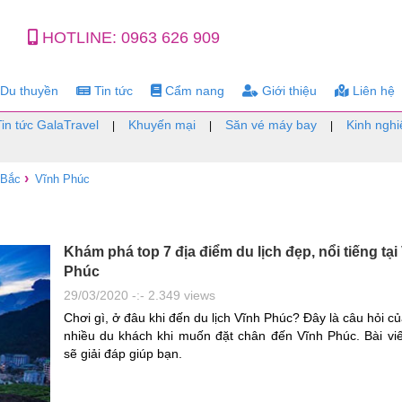
HOTLINE:
0963 626 909
Du thuyền
Tin tức
Cẩm nang
Giới thiệu
Liên hệ
Tin tức GalaTravel
Khuyến mại
Săn vé máy bay
Kinh nghi
|
|
|
›
 Bắc
Vĩnh Phúc
Khám phá top 7 địa điểm du lịch đẹp, nổi tiếng tại
Phúc
29/03/2020 -:- 2.349 views
Chơi gì, ở đâu khi đến du lịch Vĩnh Phúc? Đây là câu hỏi c
nhiều du khách khi muốn đặt chân đến Vĩnh Phúc. Bài viế
sẽ giải đáp giúp bạn.