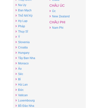
›
Na Uy
CHÂU ÚC
›
Đan Mạch
›
Úc
›
Thổ Nhĩ Kỳ
›
New Zealand
›
Hy Lạp
CHÂU PHI
›
Pháp
›
Nam Phi
›
Thụy Sĩ
›
Ý
›
Slovenia
›
Croatia
›
Hungary
›
Tây Ban Nha
›
Monaco
›
Áo
›
Séc
›
Bỉ
›
Hà Lan
›
Đức
›
Vatican
›
Luxembourg
›
Bồ Đào Nha