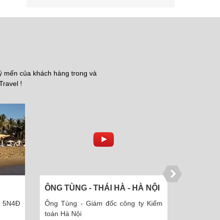
uý mến của khách hàng trong và
Travel !
ÔNG TÙNG - THÁI HÀ - HÀ NỘI
ÔNG TOÀN - H
NỘI
Ông Tùng - Giám đốc công ty Kiểm
Ông Toàn - Gi
toán Hà Nội
phần thiết kế và