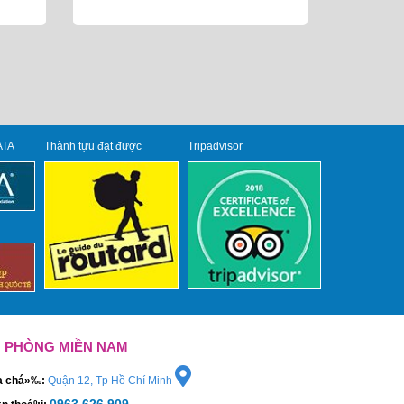
ATA
Thành tựu đạt được
Tripadvisor
 PHÒNG MIỀN NAM
‹a chá»‰:
Quận 12, Tp Hồ Chí Minh