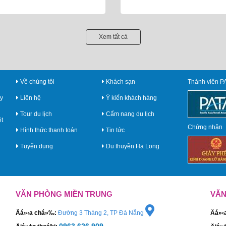
Xem tất cả
Về chúng tôi
Khách sạn
Thành viên P
y
Liên hệ
Ý kiến khách hàng
Tour du lịch
Cẩm nang du lịch
ệt
Chứng nhận
Hình thức thanh toán
Tin tức
Tuyển dụng
Du thuyền Hạ Long
VĂN PHÒNG MIỀN TRUNG
VĂN
Äá»‹a chá»‰:
Đường 3 Tháng 2, TP Đà Nẵng
Äá»