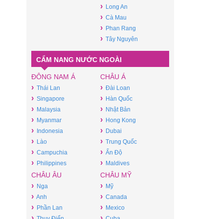
›
Long An
›
Cà Mau
›
Phan Rang
›
Tây Nguyên
CẨM NANG NƯỚC NGOÀI
ĐÔNG NAM Á
CHÂU Á
›
›
Thái Lan
Đài Loan
›
›
Singapore
Hàn Quốc
›
›
Malaysia
Nhật Bản
›
›
Myanmar
Hong Kong
›
›
Indonesia
Dubai
›
›
Lào
Trung Quốc
›
›
Campuchia
Ấn Độ
›
›
Philippines
Maldives
CHÂU ÂU
CHÂU MỸ
›
›
Nga
Mỹ
›
›
Anh
Canada
›
›
Phần Lan
Mexico
›
›
Thụy Điển
Cuba