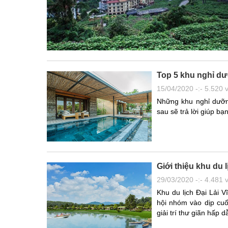
Top 5 khu nghỉ dư
15/04/2020 -:- 5.520 
Những khu nghỉ dưỡn
sau sẽ trả lời giúp bạn
Giới thiệu khu du 
29/03/2020 -:- 4.481 
Khu du lịch Đại Lải 
hội nhóm vào dịp cuối
giải trí thư giãn hấp