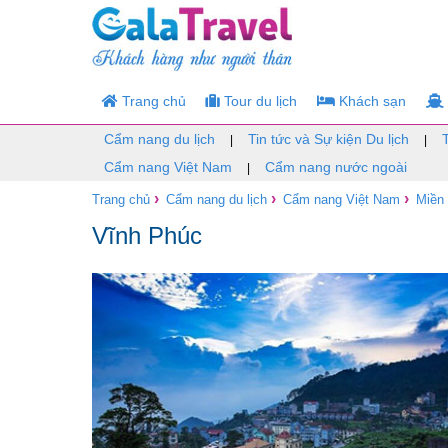
Trang chủ
Tour du lịch
Khách sạn
Cẩm nang du lịch
Tin tức và Sự kiện Du lịch
|
|
Cẩm nang Việt Nam
Cẩm nang nước ngoài
|
›
›
›
Trang chủ
Cẩm nang du lịch
Cẩm nang Việt Nam
Miền
Vĩnh Phúc