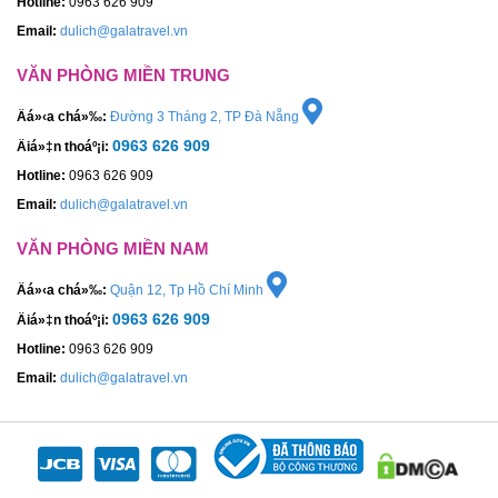
Hotline:
0963 626 909
Email:
dulich@galatravel.vn
VĂN PHÒNG MIỀN TRUNG
Äá»‹a chá»‰:
Đường 3 Tháng 2, TP Đà Nẵng
0963 626 909
Äiá»‡n thoáº¡i:
Hotline:
0963 626 909
Email:
dulich@galatravel.vn
VĂN PHÒNG MIỀN NAM
Äá»‹a chá»‰:
Quận 12, Tp Hồ Chí Minh
0963 626 909
Äiá»‡n thoáº¡i:
Hotline:
0963 626 909
Email:
dulich@galatravel.vn