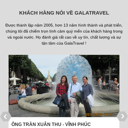
KHÁCH HÀNG NÓI VỀ GALATRAVEL
Được thành lập năm 2005, hơn 13 năm hình thành và phát triển,
chúng tôi đã chiếm trọn tình cảm quý mến của khách hàng trong
và ngoài nước. Họ đánh giá rất cao về uy tín, chất lượng và sự
tận tâm của GalaTravel !
ÔNG TRẦN XUÂN THU - VĨNH PHÚC