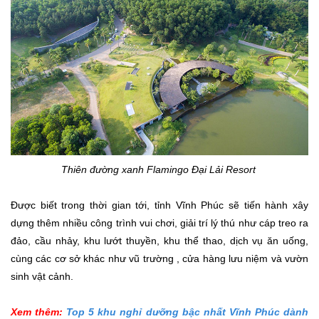
Thiên đường xanh Flamingo Đại Lải Resort
Được biết trong thời gian tới, tỉnh Vĩnh Phúc sẽ tiến hành xây
dựng thêm nhiều công trình vui chơi, giải trí lý thú như cáp treo ra
đảo, cầu nhảy, khu lướt thuyền, khu thể thao, dịch vụ ăn uống,
cùng các cơ sở khác như vũ trường , cửa hàng lưu niệm và vườn
sinh vật cảnh.
Xem thêm:
Top 5 khu nghỉ dưỡng bậc nhất Vĩnh Phúc dành