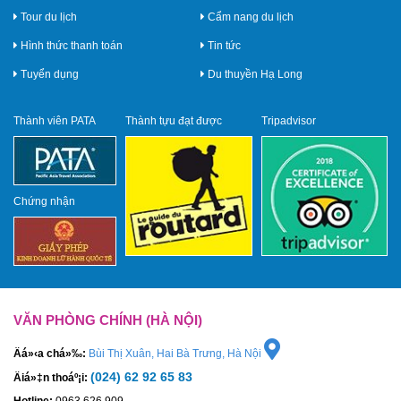
Tour du lịch
Cẩm nang du lịch
Hình thức thanh toán
Tin tức
Tuyển dụng
Du thuyền Hạ Long
Thành viên PATA
Thành tựu đạt được
Tripadvisor
Chứng nhận
VĂN PHÒNG CHÍNH (HÀ NỘI)
Äá»‹a chá»‰:
Bùi Thị Xuân, Hai Bà Trưng, Hà Nội
(024) 62 92 65 83
Äiá»‡n thoáº¡i:
Hotline:
0963 626 909