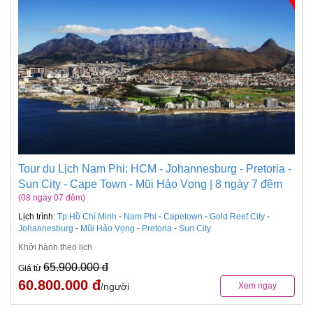
Tour du Lịch Nam Phi: HCM - Johannesburg - Pretoria -
Sun City - Cape Town - Mũi Hảo Vọng | 8 ngày 7 đêm
(08 ngày 07 đêm)
Lịch trình:
Tp Hồ Chí Minh
-
Nam Phi
-
Capetown
-
Gold Reef City
-
Johannesburg
-
Mũi Hảo Vọng
-
Pretoria
-
Sun City
Khởi hành theo lịch
65.900.000 đ
Giá từ
60.800.000 đ
/người
Xem ngay