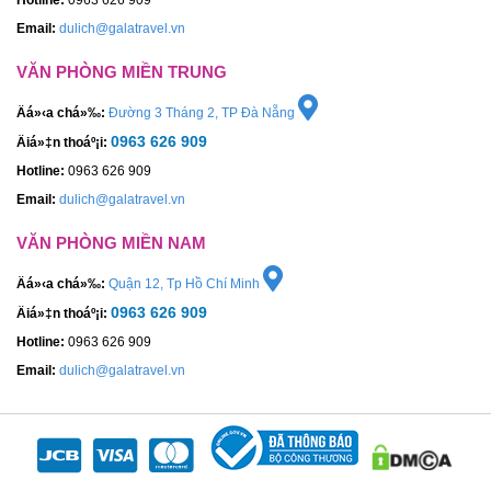
Email:
dulich@galatravel.vn
VĂN PHÒNG MIỀN TRUNG
Äá»‹a chá»‰:
Đường 3 Tháng 2, TP Đà Nẵng
0963 626 909
Äiá»‡n thoáº¡i:
Hotline:
0963 626 909
Email:
dulich@galatravel.vn
VĂN PHÒNG MIỀN NAM
Äá»‹a chá»‰:
Quận 12, Tp Hồ Chí Minh
0963 626 909
Äiá»‡n thoáº¡i:
Hotline:
0963 626 909
Email:
dulich@galatravel.vn