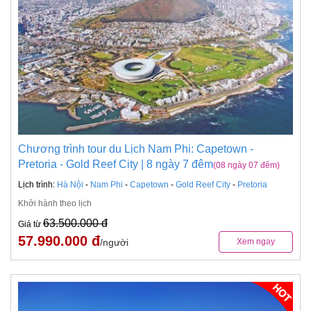
Chương trình tour du Lịch Nam Phi: Capetown -
Pretoria - Gold Reef City | 8 ngày 7 đêm
(08 ngày 07 đêm)
Lịch trình:
Hà Nội
-
Nam Phi
-
Capetown
-
Gold Reef City
-
Pretoria
Khởi hành theo lịch
63.500.000 đ
Giá từ
57.990.000 đ
/người
Xem ngay