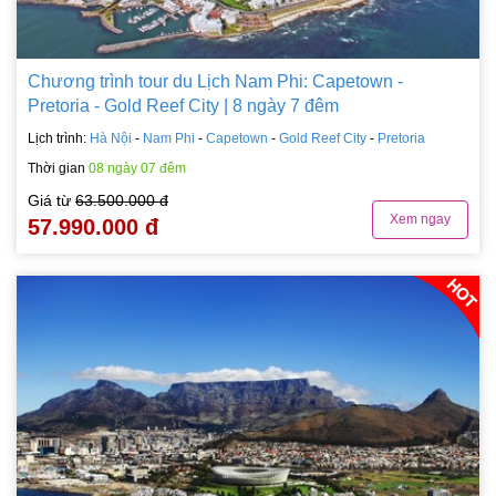
Chương trình tour du Lịch Nam Phi: Capetown -
Pretoria - Gold Reef City | 8 ngày 7 đêm
Lịch trình:
Hà Nội
-
Nam Phi
-
Capetown
-
Gold Reef City
-
Pretoria
Thời gian
08 ngày 07 đêm
Giá từ
63.500.000 đ
Xem ngay
57.990.000 đ