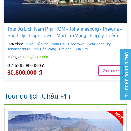
Tour du Lịch Nam Phi: HCM - Johannesburg - Pretoria -
Sun City - Cape Town - Mũi Hảo Vọng | 8 ngày 7 đêm
Lịch trình:
Tp Hồ Chí Minh
-
Nam Phi
-
Capetown
-
Gold Reef City
-
Johannesburg
-
Mũi Hảo Vọng
-
Pretoria
-
Sun City
Thời gian
08 ngày 07 đêm
Giá từ
65.900.000 đ
Xem ngay
60.800.000 đ
Tour du lịch Châu Phi