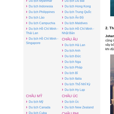
›
›
Du lịch Myanmar
Du lịch Du Bai
›
›
Du lịch Indonesia
Du lịch Hong Kong
›
›
Du lịch Philippines
Du lịch Trung Quốc
›
›
Du lịch Lào
Du lịch Ấn Độ
›
›
Du lịch Campuchia
Du lịch Maldives
2. T
›
›
Du lịch Hồ Chí Minh -
Du lịch Hồ Chí Minh -
Thái Lan
Nhật Bản
Joha
›
Du lịch Hồ Chí Minh -
CHÂU ÂU
cũng l
Singapore
›
vây bở
Du lịch Hà Lan
khi đ
›
Du lịch Anh
›
Du lịch Đức
›
Du lịch Nga
›
Du lịch Pháp
›
Du lịch Bỉ
›
Du lịch Italia
›
Du lịch Thổ Nhĩ Kỳ
›
Du lịch Hy Lạp
CHÂU MỸ
CHÂU ÚC
›
›
Du lịch Mỹ
Du lịch Úc
›
›
Du lịch Canada
Du lịch New Zealand
›
Du lịch Cuba
CHÂU PHI