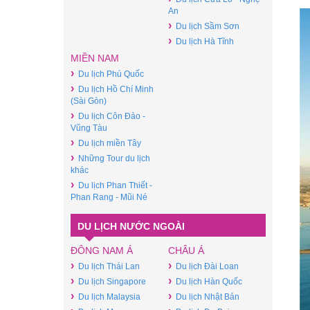
An
›
Du lịch Sầm Sơn
›
Du lịch Hà Tĩnh
MIỀN NAM
›
Du lịch Phú Quốc
›
Du lịch Hồ Chí Minh
(Sài Gòn)
›
Du lịch Côn Đảo -
Vũng Tàu
›
Du lịch miền Tây
›
Những Tour du lịch
khác
›
Du lịch Phan Thiết -
Phan Rang - Mũi Né
DU LỊCH NƯỚC NGOÀI
ĐÔNG NAM Á
CHÂU Á
›
›
Du lịch Thái Lan
Du lịch Đài Loan
›
›
Du lịch Singapore
Du lịch Hàn Quốc
›
›
Du lịch Malaysia
Du lịch Nhật Bản