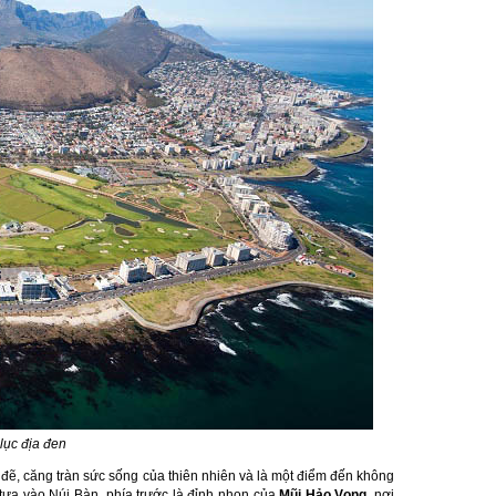
lục địa đen
 đẽ, căng tràn sức sống của thiên nhiên và là một điểm đến không
u tựa vào Núi Bàn, phía trước là đỉnh nhọn của
Mũi Hảo Vọng
, nơi