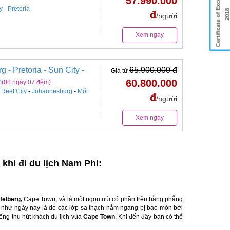
Certificate of Excellence
57.990.000
ty
-
Pretoria
201
đ
/người
Xem ngay
- Pretoria - Sun City -
65.900.000 đ
Giá từ
m
60.800.000
(08 ngày 07 đêm)
 Reef City
-
Johannesburg
-
Mũi
đ
/người
Xem ngay
khi đi du lịch Nam Phi:
felberg,
Cape Town, và là một ngọn núi có phần trên bằng phẳng
i như ngày nay là do các lớp sa thạch nằm ngang bị bào mòn bởi
ếng thu hút khách du lịch vủa
Cape Town
. Khi đến đây bạn có thể