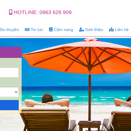
HOTLINE:
0963 626 909
Du thuyền
Tin tức
Cẩm nang
Giới thiệu
Liên hệ