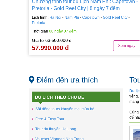
Chương trình tour du Lịch Nam Phi: Capetown -
Pretoria - Gold Reef City | 8 ngày 7 đêm
Lịch trình:
Hà Nội
-
Nam Phi
-
Capetown
-
Gold Reef City
-
Pretoria
Thời gian
08 ngày 07 đêm
Giá từ
63.500.000 đ
Xem ngay
57.990.000 đ
Điểm đến ưa thích
Tou
Du lị
tiếng
DU LỊCH THEO CHỦ ĐỀ
mang 
›
Sôi động tours khuyến mại mùa hè
Cùng
để nh
›
Free & Easy Tour
›
Tour du thuyền Hạ Long
›
Voucher Vinpearl Nha Trang