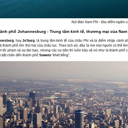
Núi Bàn Nam Phi - Địa điểm ngăm c
hành phố Johannesburg - Trung tâm kinh tế, thương mại của Nam
nnesburg
, hay
Jo’burg
, là trung tâm kinh tế của châu Phi và là điểm nhập cảnh 
à thành phố lớn thứ hai của châu lục. Theo lịch sử, đây là nơi mọi người có thể t
i tội phạm và sự tàn bạo, nhưng các cư dân thì luôn bảo vệ nó như là thành phố 
ặt đặt chân đến thành phố
Soweto
“khét tiếng”.