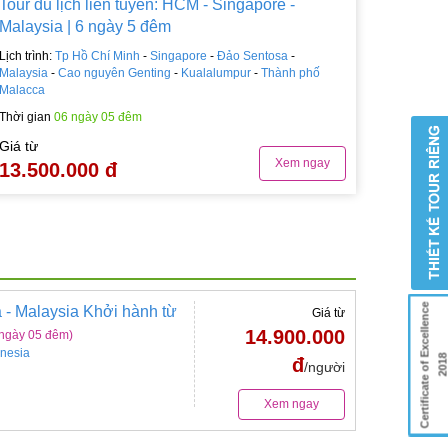
Tour du lịch liên tuyến: HCM - Singapore -
Malaysia | 6 ngày 5 đêm
Lịch trình:
Tp Hồ Chí Minh
-
Singapore
-
Đảo Sentosa
-
Malaysia
-
Cao nguyên Genting
-
Kualalumpur
-
Thành phố
Malacca
Thời gian
06 ngày 05 đêm
Giá từ
Xem ngay
13.500.000 đ
Certificate of Excellence
a - Malaysia Khởi hành từ
Giá từ
14.900.000
 ngày 05 đêm)
nesia
201
đ
/người
Xem ngay