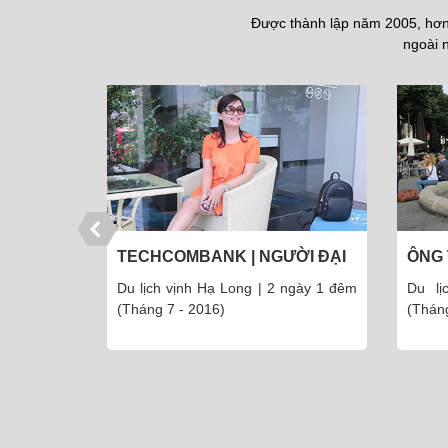
Được thành lập năm 2005, hơn 
ngoài n
ỜI ĐẠI
ÔNG TRẦN XUÂN THU - VĨNH
CÔN
PHÚC
PHẨM
ngày 1 đêm
Du lịch Châu Âu 9 ngày 8 đêm
Du lị
(Tháng 8 - 2016)
110 kh