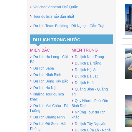
›
Voucher Vinpearl Phú Quốc
›
Tour du lịch hấp dẫn nhất
›
Du lịch Team Building - Dã Ngoại - Cắm Trại
DU LỊCH TRONG NƯỚC
MIỀN BẮC
MIỀN TRUNG
›
›
Du lịch Hạ Long - Cát
Du lịch Nha Trang
Bà
›
Du lịch Đà Nẵng
›
Du lịch Sapa
›
Du lịch Hội An
›
Du lịch Ninh Bình
›
Du lịch Đà Lạt
›
Du lịch Đông Tây Bắc
›
Du lịch Huế
›
Du lịch Hà Nội
›
Quảng Bình - Quảng
›
Những Tour du lịch
Trị
khác
›
Quy Nhơn - Phú Yên -
›
Du lịch Mai Châu - Pù
Bình Định
Luông
›
Những Tour du lịch
›
Du lịch Quảng Ninh
khác
›
›
Du lịch Đồ Sơn - Hải
Du lịch Tây Nguyên
Phòng
›
Du lịch Cửa Lò - Nghệ