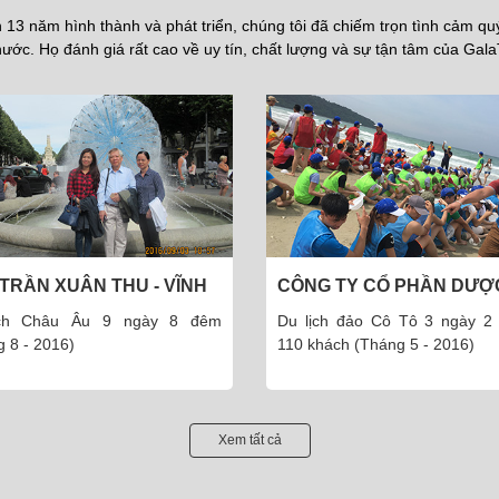
13 năm hình thành và phát triển, chúng tôi đã chiếm trọn tình cảm q
ước. Họ đánh giá rất cao về uy tín, chất lượng và sự tận tâm của Gala
G TY CỔ PHẦN DƯỢC
CÔ THÚY - VĨNH PHÚC
 THÁI MINH
ch đảo Cô Tô 3 ngày 2 đêm -
Du lịch Nha Trang Đà Lạt
ách (Tháng 5 - 2016)
8.2018
Xem tất cả