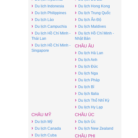
›
›
Du lịch Indonesia
Du lịch Hong Kong
›
›
Du lịch Philippines
Du lịch Trung Quốc
›
›
Du lịch Lào
Du lịch Ấn Độ
›
›
Du lịch Campuchia
Du lịch Maldives
›
›
Du lịch Hồ Chí Minh -
Du lịch Hồ Chí Minh -
Thái Lan
Nhật Bản
›
Du lịch Hồ Chí Minh -
CHÂU ÂU
Singapore
›
Du lịch Hà Lan
›
Du lịch Anh
›
Du lịch Đức
›
Du lịch Nga
›
Du lịch Pháp
›
Du lịch Bỉ
›
Du lịch Italia
›
Du lịch Thổ Nhĩ Kỳ
›
Du lịch Hy Lạp
CHÂU MỸ
CHÂU ÚC
›
›
Du lịch Mỹ
Du lịch Úc
›
›
Du lịch Canada
Du lịch New Zealand
›
Du lịch Cuba
CHÂU PHI