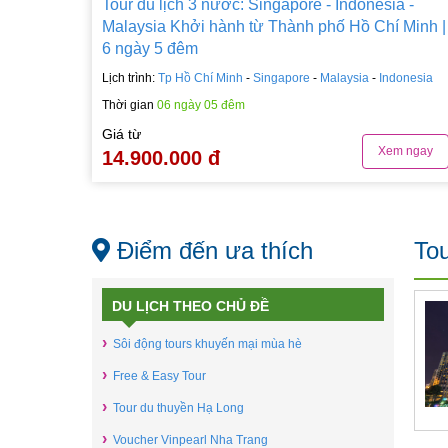
Tour du lịch 3 nước: Singapore - Indonesia -
Malaysia Khởi hành từ Thành phố Hồ Chí Minh |
6 ngày 5 đêm
Lịch trình:
Tp Hồ Chí Minh
-
Singapore
-
Malaysia
-
Indonesia
Thời gian
06 ngày 05 đêm
Giá từ
Xem ngay
14.900.000 đ
Điểm đến ưa thích
Tou
DU LỊCH THEO CHỦ ĐỀ
›
Sôi động tours khuyến mại mùa hè
›
Free & Easy Tour
›
Tour du thuyền Hạ Long
›
Voucher Vinpearl Nha Trang