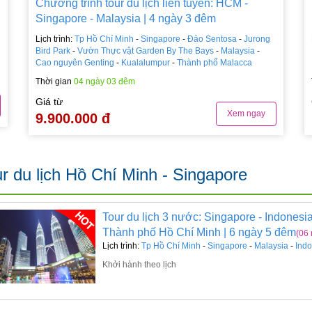
Chương trình tour du lịch liên tuyến: HCM -
Singapore - Malaysia | 4 ngày 3 đêm
Lịch trình:
Tp Hồ Chí Minh
-
Singapore
-
Đảo Sentosa
-
Jurong
Bird Park
-
Vườn Thực vật Garden By The Bays
-
Malaysia
-
Cao nguyên Genting
-
Kualalumpur
-
Thành phố Malacca
Thời gian
04 ngày 03 đêm
Giá từ
Xem ngay
9.900.000 đ
r du lịch Hồ Chí Minh - Singapore
Tour du lịch 3 nước: Singapore - Indonesi
Thành phố Hồ Chí Minh | 6 ngày 5 đêm
(06
Lịch trình:
Tp Hồ Chí Minh
-
Singapore
-
Malaysia
-
Indo
Khởi hành theo lịch