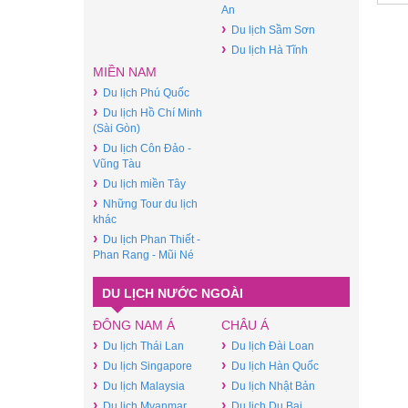
An
›
Du lịch Sầm Sơn
›
Du lịch Hà Tĩnh
MIỀN NAM
›
Du lịch Phú Quốc
›
Du lịch Hồ Chí Minh
(Sài Gòn)
›
Du lịch Côn Đảo -
Vũng Tàu
›
Du lịch miền Tây
›
Những Tour du lịch
khác
›
Du lịch Phan Thiết -
Phan Rang - Mũi Né
DU LỊCH NƯỚC NGOÀI
ĐÔNG NAM Á
CHÂU Á
›
›
Du lịch Thái Lan
Du lịch Đài Loan
›
›
Du lịch Singapore
Du lịch Hàn Quốc
›
›
Du lịch Malaysia
Du lịch Nhật Bản
›
›
Du lịch Myanmar
Du lịch Du Bai