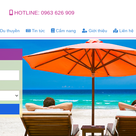
HOTLINE:
0963 626 909
Du thuyền
Tin tức
Cẩm nang
Giới thiệu
Liên hệ