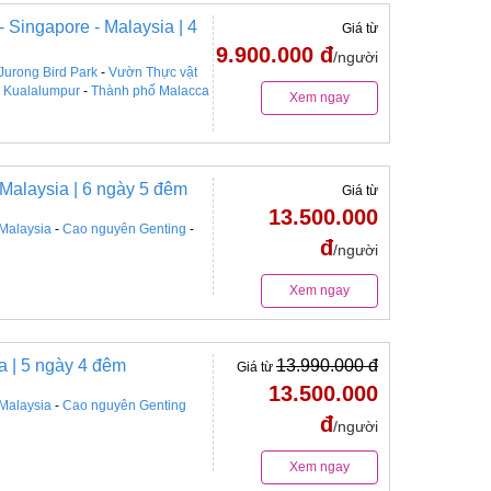
- Singapore - Malaysia | 4
Giá từ
9.900.000 đ
/người
Jurong Bird Park
-
Vườn Thực vật
-
Kualalumpur
-
Thành phố Malacca
Xem ngay
 Malaysia | 6 ngày 5 đêm
Giá từ
13.500.000
Malaysia
-
Cao nguyên Genting
-
đ
/người
Xem ngay
ia | 5 ngày 4 đêm
13.990.000 đ
Giá từ
13.500.000
Malaysia
-
Cao nguyên Genting
đ
/người
Xem ngay