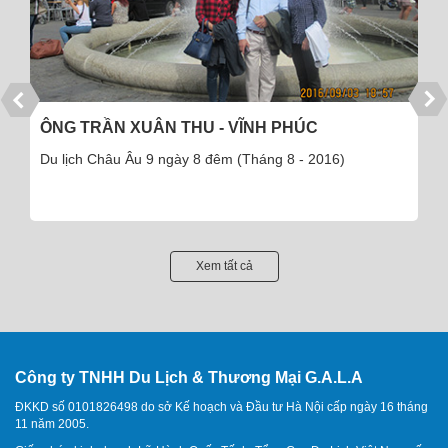
ÔNG TRẦN XUÂN THU - VĨNH PHÚC
Du lịch Châu Âu 9 ngày 8 đêm (Tháng 8 - 2016)
Xem tất cả
Công ty TNHH Du Lịch & Thương Mại G.A.L.A
ĐKKD số 0101826498 do sở Kế hoạch và Đầu tư Hà Nội cấp ngày 16 tháng
11 năm 2005.