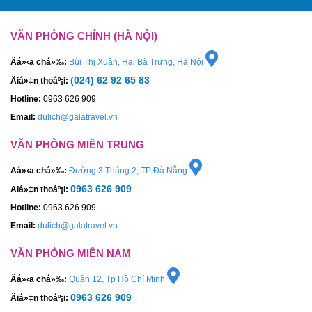
VĂN PHÒNG CHÍNH (HÀ NỘI)
Äá»‹a chá»‰:
Bùi Thị Xuân, Hai Bà Trưng, Hà Nội
(024) 62 92 65 83
Äiá»‡n thoáº¡i:
Hotline:
0963 626 909
Email:
dulich@galatravel.vn
VĂN PHÒNG MIỀN TRUNG
Äá»‹a chá»‰:
Đường 3 Tháng 2, TP Đà Nẵng
0963 626 909
Äiá»‡n thoáº¡i:
Hotline:
0963 626 909
Email:
dulich@galatravel.vn
VĂN PHÒNG MIỀN NAM
Äá»‹a chá»‰:
Quận 12, Tp Hồ Chí Minh
0963 626 909
Äiá»‡n thoáº¡i: