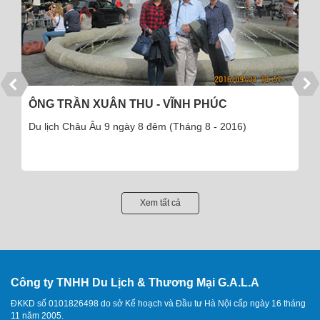
ÔNG TRẦN XUÂN THU - VĨNH PHÚC
Du lịch Châu Âu 9 ngày 8 đêm (Tháng 8 - 2016)
Xem tất cả
Công ty TNHH Du Lịch & Thương Mại G.A.L.A
ĐKKD số 0101826498 do sở Kế hoạch và Đầu tư Hà Nội cấp ngày 16 tháng
11 năm 2005.