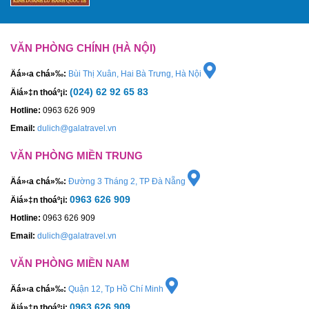
VĂN PHÒNG CHÍNH (HÀ NỘI)
Äá»‹a chá»‰:
Bùi Thị Xuân, Hai Bà Trưng, Hà Nội
(024) 62 92 65 83
Äiá»‡n thoáº¡i:
Hotline:
0963 626 909
Email:
dulich@galatravel.vn
VĂN PHÒNG MIỀN TRUNG
Äá»‹a chá»‰:
Đường 3 Tháng 2, TP Đà Nẵng
0963 626 909
Äiá»‡n thoáº¡i:
Hotline:
0963 626 909
Email:
dulich@galatravel.vn
VĂN PHÒNG MIỀN NAM
Äá»‹a chá»‰:
Quận 12, Tp Hồ Chí Minh
0963 626 909
Äiá»‡n thoáº¡i: