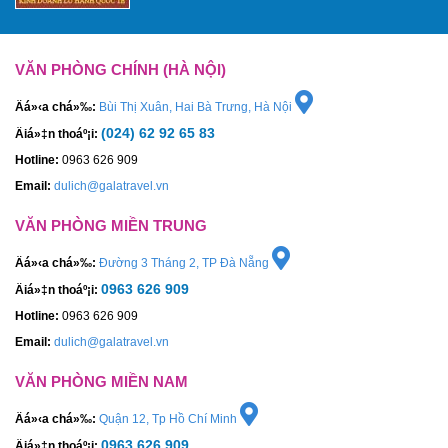
VĂN PHÒNG CHÍNH (HÀ NỘI)
Äá»‹a chá»‰:
Bùi Thị Xuân, Hai Bà Trưng, Hà Nội
(024) 62 92 65 83
Äiá»‡n thoáº¡i:
Hotline:
0963 626 909
Email:
dulich@galatravel.vn
VĂN PHÒNG MIỀN TRUNG
Äá»‹a chá»‰:
Đường 3 Tháng 2, TP Đà Nẵng
0963 626 909
Äiá»‡n thoáº¡i:
Hotline:
0963 626 909
Email:
dulich@galatravel.vn
VĂN PHÒNG MIỀN NAM
Äá»‹a chá»‰:
Quận 12, Tp Hồ Chí Minh
0963 626 909
Äiá»‡n thoáº¡i: