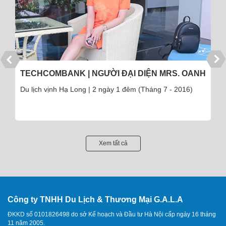
TECHCOMBANK | NGƯỜI ĐẠI DIỆN MRS. OANH
Du lịch vịnh Hạ Long | 2 ngày 1 đêm (Tháng 7 - 2016)
Xem tất cả
Công ty TNHH Du Lịch & Thương Mại G.A.L.A
ĐKKD số 0101826498 do sở Kế hoạch và Đầu tư Hà Nội cấp ngày 16 tháng
11 năm 2005.