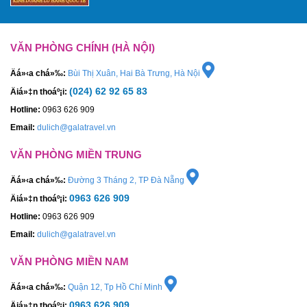
VĂN PHÒNG CHÍNH (HÀ NỘI)
Äá»‹a chá»‰:
Bùi Thị Xuân, Hai Bà Trưng, Hà Nội
(024) 62 92 65 83
Äiá»‡n thoáº¡i:
Hotline:
0963 626 909
Email:
dulich@galatravel.vn
VĂN PHÒNG MIỀN TRUNG
Äá»‹a chá»‰:
Đường 3 Tháng 2, TP Đà Nẵng
0963 626 909
Äiá»‡n thoáº¡i:
Hotline:
0963 626 909
Email:
dulich@galatravel.vn
VĂN PHÒNG MIỀN NAM
Äá»‹a chá»‰:
Quận 12, Tp Hồ Chí Minh
0963 626 909
Äiá»‡n thoáº¡i: