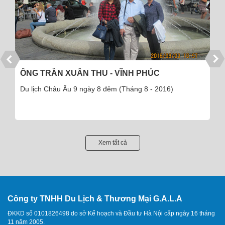
ÔNG TRẦN XUÂN THU - VĨNH PHÚC
Du lịch Châu Âu 9 ngày 8 đêm (Tháng 8 - 2016)
Xem tất cả
Công ty TNHH Du Lịch & Thương Mại G.A.L.A
ĐKKD số 0101826498 do sở Kế hoạch và Đầu tư Hà Nội cấp ngày 16 tháng
11 năm 2005.