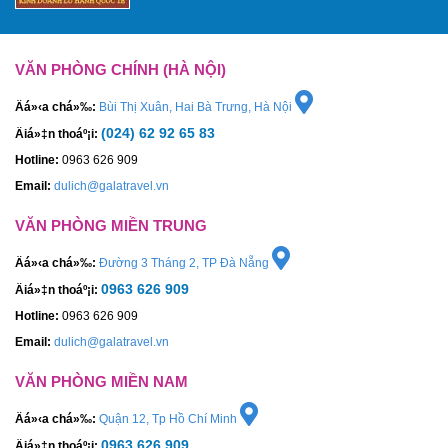
VĂN PHÒNG CHÍNH (HÀ NỘI)
Äá»‹a chá»‰:
Bùi Thị Xuân, Hai Bà Trưng, Hà Nội
(024) 62 92 65 83
Äiá»‡n thoáº¡i:
Hotline:
0963 626 909
Email:
dulich@galatravel.vn
VĂN PHÒNG MIỀN TRUNG
Äá»‹a chá»‰:
Đường 3 Tháng 2, TP Đà Nẵng
0963 626 909
Äiá»‡n thoáº¡i:
Hotline:
0963 626 909
Email:
dulich@galatravel.vn
VĂN PHÒNG MIỀN NAM
Äá»‹a chá»‰:
Quận 12, Tp Hồ Chí Minh
0963 626 909
Äiá»‡n thoáº¡i: