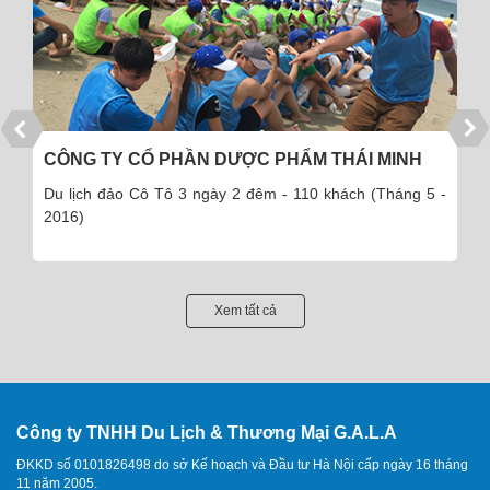
CÔNG TY CỔ PHẦN DƯỢC PHẨM THÁI MINH
Du lịch đảo Cô Tô 3 ngày 2 đêm - 110 khách (Tháng 5 -
2016)
Xem tất cả
Công ty TNHH Du Lịch & Thương Mại G.A.L.A
ĐKKD số 0101826498 do sở Kế hoạch và Đầu tư Hà Nội cấp ngày 16 tháng
11 năm 2005.