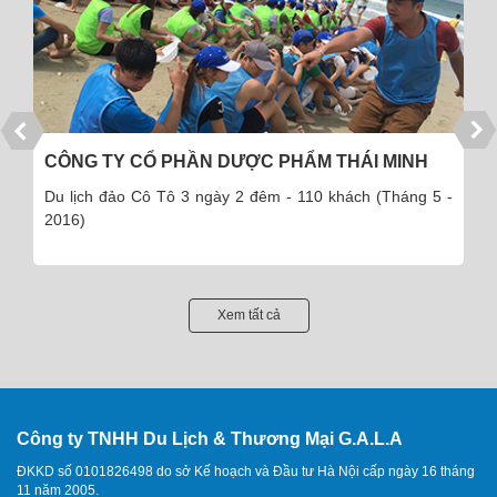
CÔNG TY CỔ PHẦN DƯỢC PHẨM THÁI MINH
Du lịch đảo Cô Tô 3 ngày 2 đêm - 110 khách (Tháng 5 -
2016)
Xem tất cả
Công ty TNHH Du Lịch & Thương Mại G.A.L.A
ĐKKD số 0101826498 do sở Kế hoạch và Đầu tư Hà Nội cấp ngày 16 tháng
11 năm 2005.