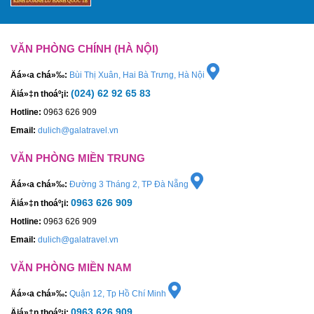
VĂN PHÒNG CHÍNH (HÀ NỘI)
Äá»‹a chá»‰:
Bùi Thị Xuân, Hai Bà Trưng, Hà Nội
(024) 62 92 65 83
Äiá»‡n thoáº¡i:
Hotline:
0963 626 909
Email:
dulich@galatravel.vn
VĂN PHÒNG MIỀN TRUNG
Äá»‹a chá»‰:
Đường 3 Tháng 2, TP Đà Nẵng
0963 626 909
Äiá»‡n thoáº¡i:
Hotline:
0963 626 909
Email:
dulich@galatravel.vn
VĂN PHÒNG MIỀN NAM
Äá»‹a chá»‰:
Quận 12, Tp Hồ Chí Minh
0963 626 909
Äiá»‡n thoáº¡i: