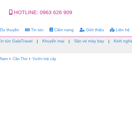
HOTLINE:
0963 626 909
Du thuyền
Tin tức
Cẩm nang
Giới thiệu
Liên hệ
Tin tức GalaTravel
Khuyến mại
Săn vé máy bay
Kinh nghi
|
|
|
›
›
 Nam
Cần Thơ
Vườn trái cây