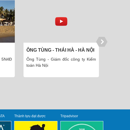
À NỘI
ÔNG TOÀN - HÀ ĐÔNG - HÀ
CHỊ NGỌ
NỘI
MINH
y Kiểm
Ông Toàn - Giám đốc Công ty cổ
Chị Ngọc
phần thiết kế và XD Hà Nội
Thái Minh.
ATA
Thành tựu đạt được
Tripadvisor