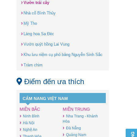
›
Vườn trái cây
›
Nhà cổ Bình Thủy
›
Mỹ Tho
›
Làng hoa Sa Đéc
›
Vườn quýt hồng Lai Vung
›
Khu lưu niệm cụ phó bảng Nguyễn Sinh Sắc
›
Tràm chim
Điểm đến ưa thích
CẨM NANG VIỆT NAM
MIỀN BẮC
MIỀN TRUNG
›
›
Ninh Bình
Nha Trang - Khánh
Hòa
›
Hà Nội
›
Đà Nẵng
›
Nghệ An
›
Quảng Nam
›
Thanh Hóa