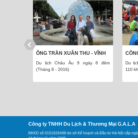
- VĨNH
CÔNG TY CỔ PHẦN DƯỢC
CÔ T
PHẨM THÁI MINH
ày 8 đêm
Du lịch đảo Cô Tô 3 ngày 2 đêm -
Du l
110 khách (Tháng 5 - 2016)
8.201
Công ty TNHH Du Lịch & Thương Mại G.A.L.A
ĐKKD số 0101826498 do sở Kế hoạch và Đầu tư Hà Nội cấp ngà