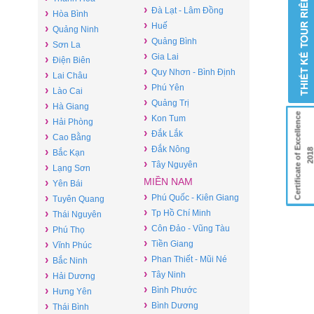
›
Đà Lạt - Lâm Đồng
›
Hòa Bình
›
Huế
›
Quảng Ninh
›
Quảng Bình
›
Sơn La
›
Gia Lai
›
Điện Biên
›
Quy Nhơn - Bình Định
›
Lai Châu
›
Phú Yên
›
Lào Cai
›
Quảng Trị
›
Hà Giang
Certificate of Excellence
›
Kon Tum
›
Hải Phòng
›
Đắk Lắk
›
Cao Bằng
›
Đắk Nông
›
201
Bắc Kạn
›
Tây Nguyên
›
Lạng Sơn
MIỀN NAM
›
Yên Bái
›
›
Phú Quốc - Kiên Giang
Tuyên Quang
›
›
Tp Hồ Chí Minh
Thái Nguyên
›
›
Côn Đảo - Vũng Tàu
Phú Thọ
›
›
Tiền Giang
Vĩnh Phúc
›
›
Phan Thiết - Mũi Né
Bắc Ninh
›
›
Tây Ninh
Hải Dương
›
›
Bình Phước
Hưng Yên
›
›
Bình Dương
Thái Bình