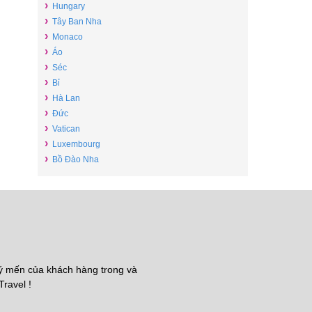
›
Hungary
›
Tây Ban Nha
›
Monaco
›
Áo
›
Séc
›
Bỉ
›
Hà Lan
›
Đức
›
Vatican
›
Luxembourg
›
Bồ Đào Nha
uý mến của khách hàng trong và
Travel !