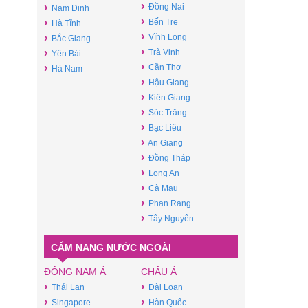
›
›
Đồng Nai
Nam Định
›
›
Bến Tre
Hà Tĩnh
›
›
Vĩnh Long
Bắc Giang
›
›
Trà Vinh
Yên Bái
›
›
Cần Thơ
Hà Nam
›
Hậu Giang
›
Kiên Giang
›
Sóc Trăng
›
Bạc Liêu
›
An Giang
›
Đồng Tháp
›
Long An
›
Cà Mau
›
Phan Rang
›
Tây Nguyên
CẨM NANG NƯỚC NGOÀI
ĐÔNG NAM Á
CHÂU Á
›
›
Thái Lan
Đài Loan
›
›
Singapore
Hàn Quốc