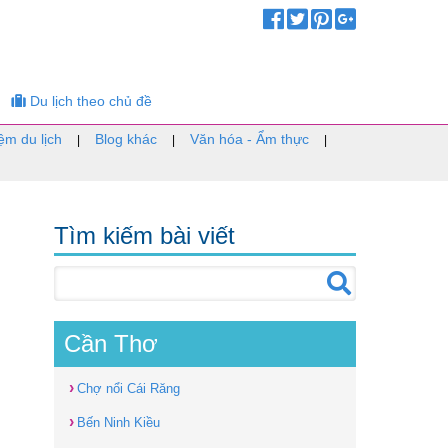
Du lịch theo chủ đề
ệm du lịch
Blog khác
Văn hóa - Ẩm thực
|
|
|
Tìm kiếm bài viết
Cần Thơ
›
Chợ nổi Cái Răng
›
Bến Ninh Kiều