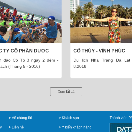
HÚY - VĨNH PHÚC
ÔNG TÙNG - THÁI HÀ - H
ịch Nha Trang Đà Lạt 5N4Đ
Ông Tùng - Giám đốc công t
8
toán Hà Nội
Xem tất cả
Về chúng tôi
Khách sạn
Thành viên P
y
Liên hệ
Ý kiến khách hàng