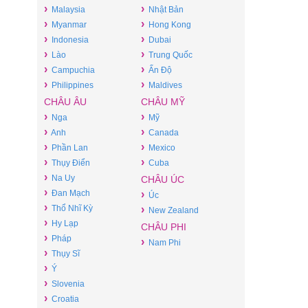
›
›
Malaysia
Nhật Bản
›
›
Myanmar
Hong Kong
›
›
Indonesia
Dubai
›
›
Lào
Trung Quốc
›
›
Campuchia
Ấn Độ
›
›
Philippines
Maldives
CHÂU ÂU
CHÂU MỸ
›
›
Nga
Mỹ
›
›
Anh
Canada
›
›
Phần Lan
Mexico
›
›
Thụy Điển
Cuba
›
Na Uy
CHÂU ÚC
›
Đan Mạch
›
Úc
›
Thổ Nhĩ Kỳ
›
New Zealand
›
Hy Lạp
CHÂU PHI
›
Pháp
›
Nam Phi
›
Thụy Sĩ
›
Ý
›
Slovenia
›
Croatia