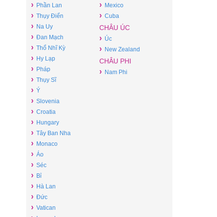
›
›
Phần Lan
Mexico
›
›
Thụy Điển
Cuba
›
Na Uy
CHÂU ÚC
›
Đan Mạch
›
Úc
›
Thổ Nhĩ Kỳ
›
New Zealand
›
Hy Lạp
CHÂU PHI
›
Pháp
›
Nam Phi
›
Thụy Sĩ
›
Ý
›
Slovenia
›
Croatia
›
Hungary
›
Tây Ban Nha
›
Monaco
›
Áo
›
Séc
›
Bỉ
›
Hà Lan
›
Đức
›
Vatican