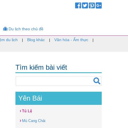
Du lịch theo chủ đề
ệm du lịch
Blog khác
Văn hóa - Ẩm thực
|
|
|
Tìm kiếm bài viết
Yên Bái
›
Tú Lệ
›
Mù Cang Chải