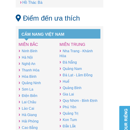
›
Hồ Thác Bà
Điểm đến ưa thích
CẨM NANG VIỆT NAM
MIỀN BẮC
MIỀN TRUNG
›
›
Ninh Bình
Nha Trang - Khánh
Hòa
›
Hà Nội
›
Đà Nẵng
›
Nghệ An
›
Quảng Nam
›
Thanh Hóa
›
Đà Lạt - Lâm Đồng
›
Hòa Bình
›
Huế
›
Quảng Ninh
›
Quảng Bình
›
Sơn La
›
Gia Lai
›
Điện Biên
›
Quy Nhơn - Bình Định
›
Lai Châu
›
Phú Yên
›
Lào Cai
›
Quảng Trị
›
Hà Giang
›
Kon Tum
›
Hải Phòng
›
Đắk Lắk
›
Cao Bằng