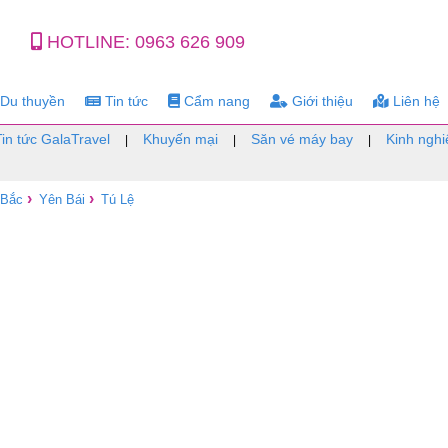
HOTLINE:
0963 626 909
Du thuyền
Tin tức
Cẩm nang
Giới thiệu
Liên hệ
Tin tức GalaTravel
Khuyến mại
Săn vé máy bay
Kinh nghi
|
|
|
›
›
 Bắc
Yên Bái
Tú Lệ