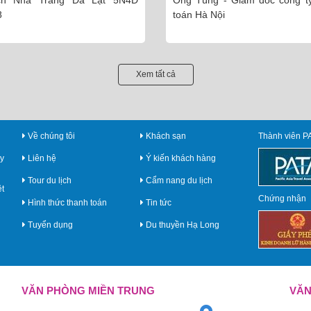
Ông Tùng - Giám đốc công ty Kiểm
Ông Toàn - Giá
toán Hà Nội
phần thiết kế và X
Xem tất cả
Về chúng tôi
Khách sạn
Thành viên P
y
Liên hệ
Ý kiến khách hàng
Tour du lịch
Cẩm nang du lịch
ệt
Chứng nhận
Hình thức thanh toán
Tin tức
Tuyển dụng
Du thuyền Hạ Long
VĂN PHÒNG MIỀN TRUNG
VĂN