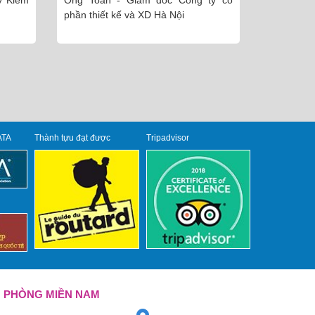
m đốc Công ty cổ
Chị Ngọc Giầu - Cty cổ phần Dược
D Hà Nội
Thái Minh.
ATA
Thành tựu đạt được
Tripadvisor
 PHÒNG MIỀN NAM