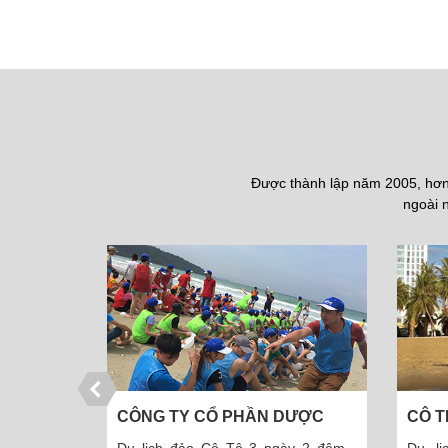
Được thành lập năm 2005, hơn 
ngoài n
Ổ PHẦN DƯỢC
CÔ THÚY - VĨNH PHÚC
 MINH