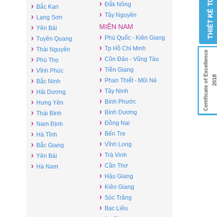
›
Đắk Nông
›
Bắc Kạn
›
Tây Nguyên
›
Lạng Sơn
MIỀN NAM
›
Yên Bái
›
›
Phú Quốc - Kiên Giang
Tuyên Quang
›
›
Tp Hồ Chí Minh
Thái Nguyên
Certificate of Excellence
›
›
Côn Đảo - Vũng Tàu
Phú Thọ
›
›
Tiền Giang
Vĩnh Phúc
201
›
›
Phan Thiết - Mũi Né
Bắc Ninh
›
›
Tây Ninh
Hải Dương
›
›
Bình Phước
Hưng Yên
›
›
Bình Dương
Thái Bình
›
›
Đồng Nai
Nam Định
›
›
Bến Tre
Hà Tĩnh
›
›
Vĩnh Long
Bắc Giang
›
›
Trà Vinh
Yên Bái
›
›
Cần Thơ
Hà Nam
›
Hậu Giang
›
Kiên Giang
›
Sóc Trăng
›
Bạc Liêu