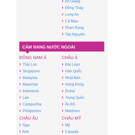
›
An Giang
›
Đồng Tháp
›
Long An
›
Cà Mau
›
Phan Rang
›
Tây Nguyên
CẨM NANG NƯỚC NGOÀI
ĐÔNG NAM Á
CHÂU Á
›
›
Thái Lan
Đài Loan
›
›
Singapore
Hàn Quốc
›
›
Malaysia
Nhật Bản
›
›
Myanmar
Hong Kong
›
›
Indonesia
Dubai
›
›
Lào
Trung Quốc
›
›
Campuchia
Ấn Độ
›
›
Philippines
Maldives
CHÂU ÂU
CHÂU MỸ
›
›
Nga
Mỹ
›
›
Anh
Canada