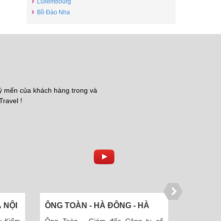
›
Luxembourg
›
Bồ Đào Nha
uý mến của khách hàng trong và
Travel !
 ĐÔNG - HÀ
CHỊ NGỌC GIẦU - CTY THÁI
MINH