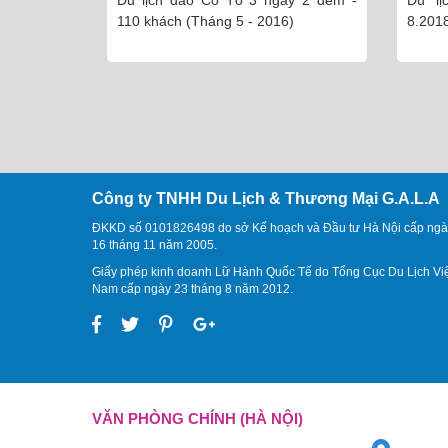
Cô Tô 3 ngày 2 đêm -
Du lịch Nha Trang Đà Lạt 5N4Đ
áng 5 - 2016)
8.2018
Công ty TNHH Du Lịch & Thương Mại G.A.L.A
ĐKKD số 0101826498 do sở Kế hoạch và Đầu tư Hà Nội cấp ngà
16 tháng 11 năm 2005.
Giấy phép kinh doanh Lữ Hành Quốc Tế do Tổng Cục Du Lịch Vi
Nam cấp ngày 23 tháng 8 năm 2012.
VĂN PHÒNG CHÍNH (HÀ NỘI)