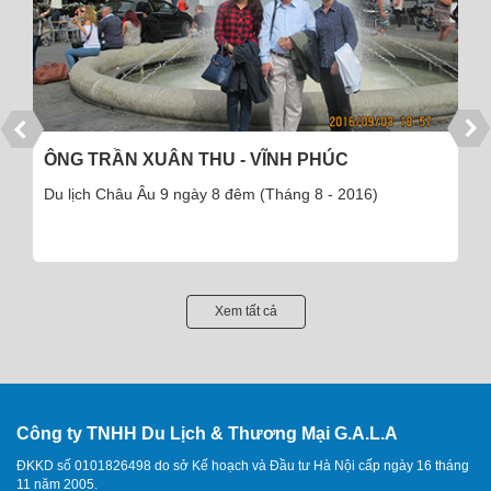
ÔNG TRẦN XUÂN THU - VĨNH PHÚC
Du lịch Châu Âu 9 ngày 8 đêm (Tháng 8 - 2016)
Xem tất cả
Công ty TNHH Du Lịch & Thương Mại G.A.L.A
ĐKKD số 0101826498 do sở Kế hoạch và Đầu tư Hà Nội cấp ngày 16 tháng
11 năm 2005.