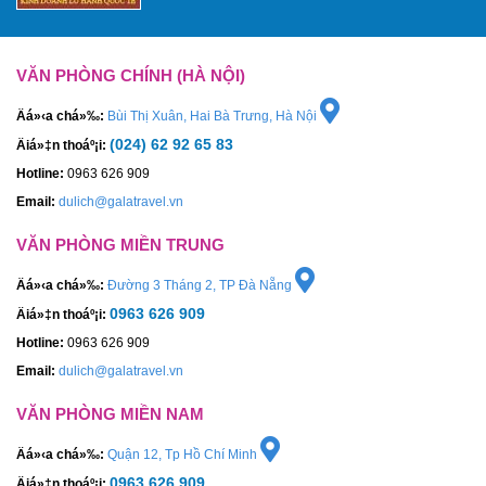
VĂN PHÒNG CHÍNH (HÀ NỘI)
Äá»‹a chá»‰:
Bùi Thị Xuân, Hai Bà Trưng, Hà Nội
(024) 62 92 65 83
Äiá»‡n thoáº¡i:
Hotline:
0963 626 909
Email:
dulich@galatravel.vn
VĂN PHÒNG MIỀN TRUNG
Äá»‹a chá»‰:
Đường 3 Tháng 2, TP Đà Nẵng
0963 626 909
Äiá»‡n thoáº¡i:
Hotline:
0963 626 909
Email:
dulich@galatravel.vn
VĂN PHÒNG MIỀN NAM
Äá»‹a chá»‰:
Quận 12, Tp Hồ Chí Minh
0963 626 909
Äiá»‡n thoáº¡i: