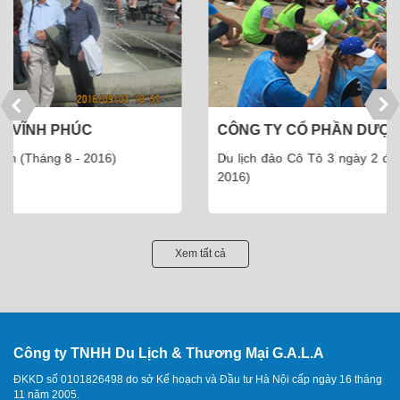
CÔNG TY CỔ PHẦN DƯỢC PHẨM THÁI MINH
Du lịch đảo Cô Tô 3 ngày 2 đêm - 110 khách (Tháng 5 -
2016)
Xem tất cả
Công ty TNHH Du Lịch & Thương Mại G.A.L.A
ĐKKD số 0101826498 do sở Kế hoạch và Đầu tư Hà Nội cấp ngày 16 tháng
11 năm 2005.