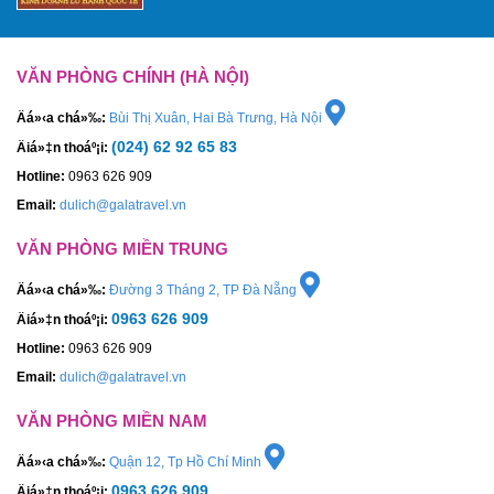
VĂN PHÒNG CHÍNH (HÀ NỘI)
Äá»‹a chá»‰:
Bùi Thị Xuân, Hai Bà Trưng, Hà Nội
(024) 62 92 65 83
Äiá»‡n thoáº¡i:
Hotline:
0963 626 909
Email:
dulich@galatravel.vn
VĂN PHÒNG MIỀN TRUNG
Äá»‹a chá»‰:
Đường 3 Tháng 2, TP Đà Nẵng
0963 626 909
Äiá»‡n thoáº¡i:
Hotline:
0963 626 909
Email:
dulich@galatravel.vn
VĂN PHÒNG MIỀN NAM
Äá»‹a chá»‰:
Quận 12, Tp Hồ Chí Minh
0963 626 909
Äiá»‡n thoáº¡i: