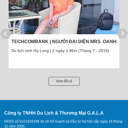
TECHCOMBANK | NGƯỜI ĐẠI DIỆN MRS. OANH
Du lịch vịnh Hạ Long | 2 ngày 1 đêm (Tháng 7 - 2016)
Xem tất cả
Công ty TNHH Du Lịch & Thương Mại G.A.L.A
ĐKKD số 0101826498 do sở Kế hoạch và Đầu tư Hà Nội cấp ngày 16 tháng
11 năm 2005.