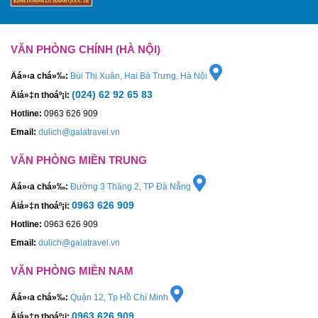
VĂN PHÒNG CHÍNH (HÀ NỘI)
Äá»‹a chá»‰:
Bùi Thị Xuân, Hai Bà Trưng, Hà Nội
(024) 62 92 65 83
Äiá»‡n thoáº¡i:
Hotline:
0963 626 909
Email:
dulich@galatravel.vn
VĂN PHÒNG MIỀN TRUNG
Äá»‹a chá»‰:
Đường 3 Tháng 2, TP Đà Nẵng
0963 626 909
Äiá»‡n thoáº¡i:
Hotline:
0963 626 909
Email:
dulich@galatravel.vn
VĂN PHÒNG MIỀN NAM
Äá»‹a chá»‰:
Quận 12, Tp Hồ Chí Minh
0963 626 909
Äiá»‡n thoáº¡i: