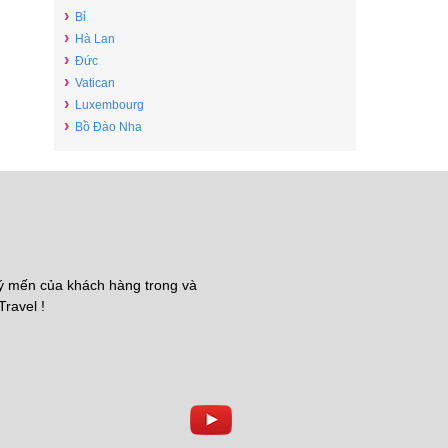
›
Bỉ
›
Hà Lan
›
Đức
›
Vatican
›
Luxembourg
›
Bồ Đào Nha
uý mến của khách hàng trong và
Travel !