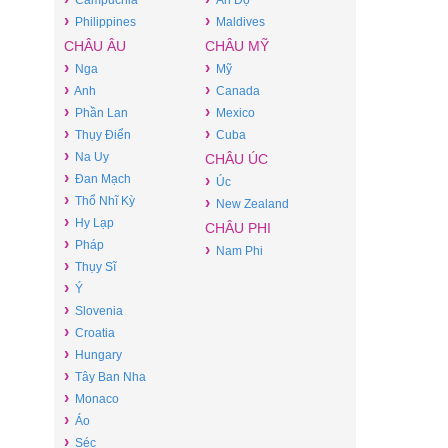
Campuchia
Ấn Độ
›
›
Philippines
Maldives
CHÂU ÂU
CHÂU MỸ
›
›
Nga
Mỹ
›
›
Anh
Canada
›
›
Phần Lan
Mexico
›
›
Thụy Điển
Cuba
›
Na Uy
CHÂU ÚC
›
Đan Mạch
›
Úc
›
Thổ Nhĩ Kỳ
›
New Zealand
›
Hy Lạp
CHÂU PHI
›
Pháp
›
Nam Phi
›
Thụy Sĩ
›
Ý
›
Slovenia
›
Croatia
›
Hungary
›
Tây Ban Nha
›
Monaco
›
Áo
›
Séc