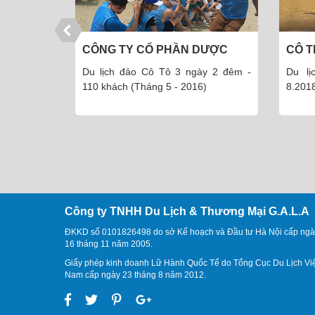
- VĨNH
CÔNG TY CỔ PHẦN DƯỢC
CÔ T
PHẨM THÁI MINH
ày 8 đêm
Du lịch đảo Cô Tô 3 ngày 2 đêm -
Du l
110 khách (Tháng 5 - 2016)
8.201
Công ty TNHH Du Lịch & Thương Mại G.A.L.A
ĐKKD số 0101826498 do sở Kế hoạch và Đầu tư Hà Nội cấp ngà
16 tháng 11 năm 2005.
Giấy phép kinh doanh Lữ Hành Quốc Tế do Tổng Cục Du Lịch Vi
Nam cấp ngày 23 tháng 8 năm 2012.