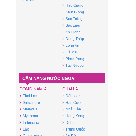
›
Hậu Giang
›
Kiên Giang
›
Sóc Trăng
›
Bạc Liêu
›
An Giang
›
Đồng Tháp
›
Long An
›
Cà Mau
›
Phan Rang
›
Tây Nguyên
CẨM NANG NƯỚC NGOÀI
ĐÔNG NAM Á
CHÂU Á
›
›
Thái Lan
Đài Loan
›
›
Singapore
Hàn Quốc
›
›
Malaysia
Nhật Bản
›
›
Myanmar
Hong Kong
›
›
Indonesia
Dubai
›
›
Lào
Trung Quốc
›
›