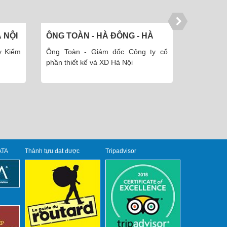
À NỘI
ÔNG TOÀN - HÀ ĐÔNG - HÀ
CHỊ NGỌ
NỘI
MINH
y Kiểm
Ông Toàn - Giám đốc Công ty cổ
Chị Ngọc
phần thiết kế và XD Hà Nội
Thái Minh.
ATA
Thành tựu đạt được
Tripadvisor