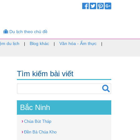
Du lịch theo chủ đề
ệm du lịch
Blog khác
Văn hóa - Ẩm thực
|
|
|
Tìm kiếm bài viết
Bắc Ninh
›
Chùa Bút Tháp
›
Đền Bà Chúa Kho