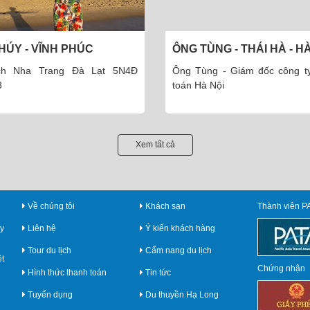
HÚY - VĨNH PHÚC
ÔNG TÙNG - THÁI HÀ - H
ịch Nha Trang Đà Lạt 5N4Đ
Ông Tùng - Giám đốc công t
8
toán Hà Nội
Xem tất cả
Về chúng tôi
Khách sạn
Thành viên P
y
Liên hệ
Ý kiến khách hàng
Tour du lịch
Cẩm nang du lịch
ệt
Chứng nhận
Hình thức thanh toán
Tin tức
Tuyển dụng
Du thuyền Hạ Long