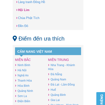
›
Làng tranh Đông Hồ
›
Hội Lim
›
Chùa Phật Tích
›
Đền Đô
Điểm đến ưa thích
CẨM NANG VIỆT NAM
MIỀN BẮC
MIỀN TRUNG
›
›
Ninh Bình
Nha Trang - Khánh
Hòa
›
Hà Nội
›
Đà Nẵng
›
Nghệ An
›
Quảng Nam
›
Thanh Hóa
›
Đà Lạt - Lâm Đồng
›
Hòa Bình
›
Huế
›
Quảng Ninh
›
Quảng Bình
›
Sơn La
›
Gia Lai
›
Điện Biên
›