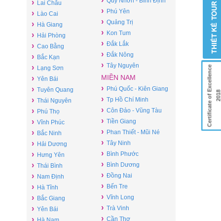
Quy Nhơn - Bình Định
›
Lai Châu
›
Phú Yên
›
Lào Cai
›
Quảng Trị
›
Hà Giang
›
Kon Tum
›
Hải Phòng
›
Đắk Lắk
›
Cao Bằng
›
Đắk Nông
›
Bắc Kạn
›
Tây Nguyên
›
Certificate of Excellence
Lạng Sơn
MIỀN NAM
›
Yên Bái
›
›
Phú Quốc - Kiên Giang
Tuyên Quang
201
›
›
Tp Hồ Chí Minh
Thái Nguyên
›
›
Côn Đảo - Vũng Tàu
Phú Thọ
›
›
Tiền Giang
Vĩnh Phúc
›
›
Phan Thiết - Mũi Né
Bắc Ninh
›
›
Tây Ninh
Hải Dương
›
›
Bình Phước
Hưng Yên
›
›
Bình Dương
Thái Bình
›
›
Đồng Nai
Nam Định
›
›
Bến Tre
Hà Tĩnh
›
›
Vĩnh Long
Bắc Giang
›
›
Trà Vinh
Yên Bái
›
›
Cần Thơ
Hà Nam