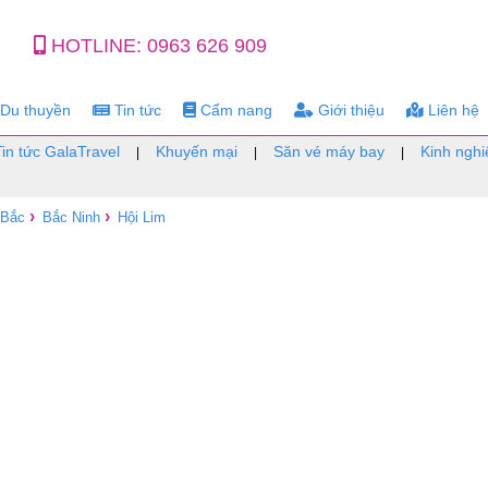
HOTLINE:
0963 626 909
Du thuyền
Tin tức
Cẩm nang
Giới thiệu
Liên hệ
Tin tức GalaTravel
Khuyến mại
Săn vé máy bay
Kinh nghi
|
|
|
›
›
 Bắc
Bắc Ninh
Hội Lim