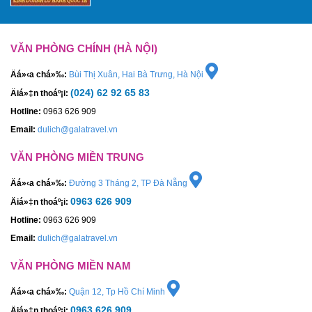
VĂN PHÒNG CHÍNH (HÀ NỘI)
Äá»‹a chá»‰:
Bùi Thị Xuân, Hai Bà Trưng, Hà Nội
(024) 62 92 65 83
Äiá»‡n thoáº¡i:
Hotline:
0963 626 909
Email:
dulich@galatravel.vn
VĂN PHÒNG MIỀN TRUNG
Äá»‹a chá»‰:
Đường 3 Tháng 2, TP Đà Nẵng
0963 626 909
Äiá»‡n thoáº¡i:
Hotline:
0963 626 909
Email:
dulich@galatravel.vn
VĂN PHÒNG MIỀN NAM
Äá»‹a chá»‰:
Quận 12, Tp Hồ Chí Minh
0963 626 909
Äiá»‡n thoáº¡i: