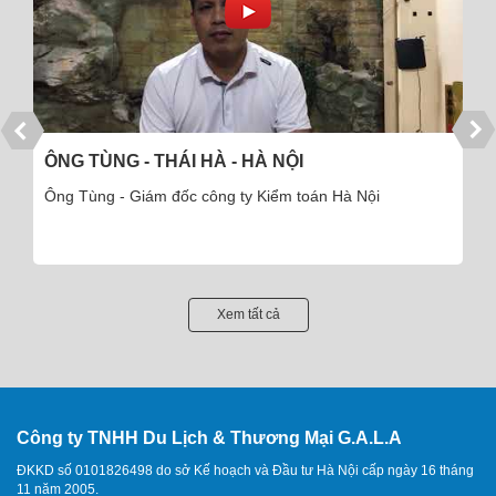
ÔNG TÙNG - THÁI HÀ - HÀ NỘI
Ông Tùng - Giám đốc công ty Kiểm toán Hà Nội
Xem tất cả
Công ty TNHH Du Lịch & Thương Mại G.A.L.A
ĐKKD số 0101826498 do sở Kế hoạch và Đầu tư Hà Nội cấp ngày 16 tháng
11 năm 2005.