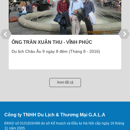
VĨNH PHÚC
CÔNG TY CỔ PHẦN DƯỢC PH
(Tháng 8 - 2016)
Du lịch đảo Cô Tô 3 ngày 2 đêm - 
2016)
Xem tất cả
Công ty TNHH Du Lịch & Thương Mại G.A.L.A
ĐKKD số 0101826498 do sở Kế hoạch và Đầu tư Hà Nội cấp ngày 16 tháng
11 năm 2005.