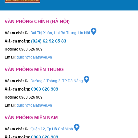
VĂN PHÒNG CHÍNH (HÀ NỘI)
Äá»‹a chá»‰:
Bùi Thị Xuân, Hai Bà Trưng, Hà Nội
(024) 62 92 65 83
Äiá»‡n thoáº¡i:
Hotline:
0963 626 909
Email:
dulich@galatravel.vn
VĂN PHÒNG MIỀN TRUNG
Äá»‹a chá»‰:
Đường 3 Tháng 2, TP Đà Nẵng
0963 626 909
Äiá»‡n thoáº¡i:
Hotline:
0963 626 909
Email:
dulich@galatravel.vn
VĂN PHÒNG MIỀN NAM
Äá»‹a chá»‰:
Quận 12, Tp Hồ Chí Minh
0963 626 909
Äiá»‡n thoáº¡i: