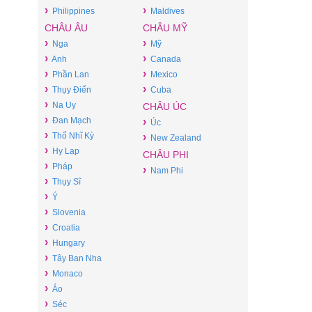
›
›
Philippines
Maldives
CHÂU ÂU
CHÂU MỸ
›
›
Nga
Mỹ
›
›
Anh
Canada
›
›
Phần Lan
Mexico
›
›
Thụy Điển
Cuba
›
Na Uy
CHÂU ÚC
›
Đan Mạch
›
Úc
›
Thổ Nhĩ Kỳ
›
New Zealand
›
Hy Lạp
CHÂU PHI
›
Pháp
›
Nam Phi
›
Thụy Sĩ
›
Ý
›
Slovenia
›
Croatia
›
Hungary
›
Tây Ban Nha
›
Monaco
›
Áo
›
Séc