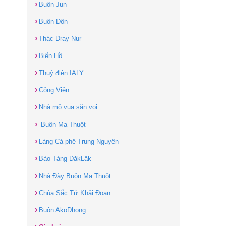
›
Buôn Jun
›
Buôn Đôn
›
Thác Dray Nur
›
Biển Hồ
›
Thuỷ điện IALY
›
Công Viên
›
Nhà mồ vua săn voi
›
Buôn Ma Thuột
›
Làng Cà phê Trung Nguyên
›
Bảo Tàng ĐăkLăk
›
Nhà Đày Buôn Ma Thuột
›
Chùa Sắc Tứ Khải Đoan
›
Buôn AkoDhong