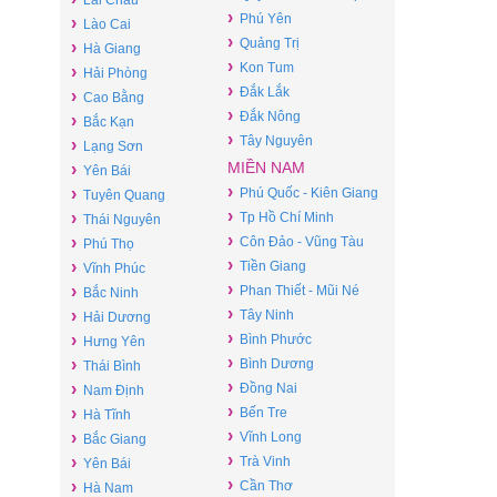
Lai Châu
›
Phú Yên
›
Lào Cai
›
Quảng Trị
›
Hà Giang
›
Kon Tum
›
Hải Phòng
›
Đắk Lắk
›
Cao Bằng
›
Đắk Nông
›
Bắc Kạn
›
Tây Nguyên
›
Lạng Sơn
MIỀN NAM
›
Yên Bái
›
›
Phú Quốc - Kiên Giang
Tuyên Quang
›
›
Tp Hồ Chí Minh
Thái Nguyên
›
›
Côn Đảo - Vũng Tàu
Phú Thọ
›
›
Tiền Giang
Vĩnh Phúc
›
›
Phan Thiết - Mũi Né
Bắc Ninh
›
›
Tây Ninh
Hải Dương
›
›
Bình Phước
Hưng Yên
›
›
Bình Dương
Thái Bình
›
›
Đồng Nai
Nam Định
›
›
Bến Tre
Hà Tĩnh
›
›
Vĩnh Long
Bắc Giang
›
›
Trà Vinh
Yên Bái
›
›
Cần Thơ
Hà Nam