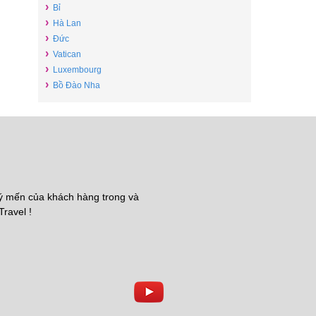
›
Bỉ
›
Hà Lan
›
Đức
›
Vatican
›
Luxembourg
›
Bồ Đào Nha
uý mến của khách hàng trong và
Travel !