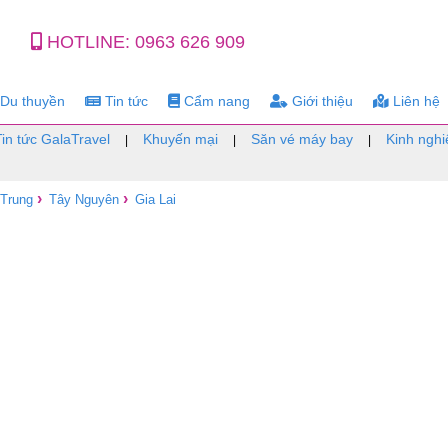
HOTLINE:
0963 626 909
Du thuyền
Tin tức
Cẩm nang
Giới thiệu
Liên hệ
Tin tức GalaTravel
Khuyến mại
Săn vé máy bay
Kinh nghi
|
|
|
›
›
 Trung
Tây Nguyên
Gia Lai