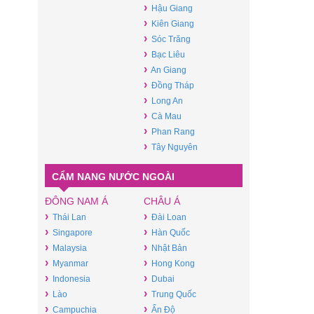
›
Hậu Giang
›
Kiên Giang
›
Sóc Trăng
›
Bạc Liêu
›
An Giang
›
Đồng Tháp
›
Long An
›
Cà Mau
›
Phan Rang
›
Tây Nguyên
CẨM NANG NƯỚC NGOÀI
ĐÔNG NAM Á
CHÂU Á
›
›
Thái Lan
Đài Loan
›
›
Singapore
Hàn Quốc
›
›
Malaysia
Nhật Bản
›
›
Myanmar
Hong Kong
›
›
Indonesia
Dubai
›
›
Lào
Trung Quốc
›
›
Campuchia
Ấn Độ