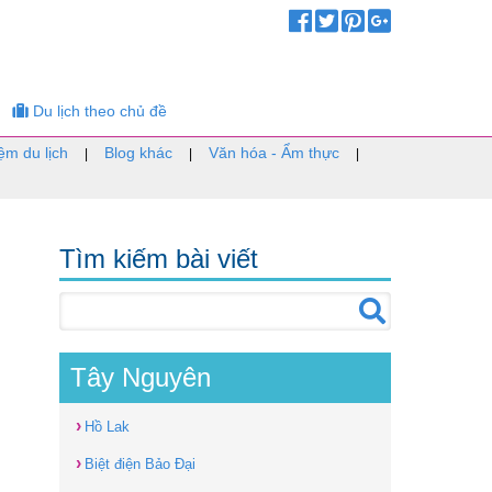
Du lịch theo chủ đề
ệm du lịch
Blog khác
Văn hóa - Ẩm thực
|
|
|
Tìm kiếm bài viết
Tây Nguyên
›
Hồ Lak
›
Biệt điện Bảo Đại