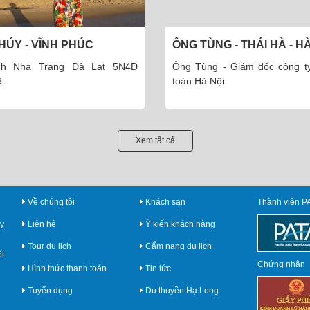
TÙNG - THÁI HÀ - HÀ NỘI
ÔNG TOÀN - HÀ ĐÔNG - 
NỘI
ùng - Giám đốc công ty Kiểm
Ông Toàn - Giám đốc Công
à Nội
phần thiết kế và XD Hà Nội
Xem tất cả
Về chúng tôi
Khách sạn
Thành viên P
y
Liên hệ
Ý kiến khách hàng
Tour du lịch
Cẩm nang du lịch
ệt
Chứng nhận
Hình thức thanh toán
Tin tức
Tuyển dụng
Du thuyền Hạ Long