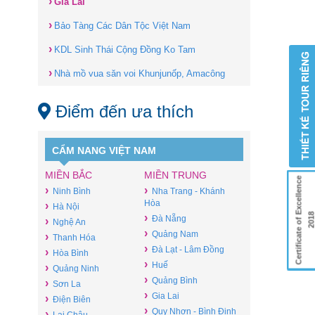
›
Gia Lai
›
Bảo Tàng Các Dân Tộc Việt Nam
›
KDL Sinh Thái Cộng Đồng Ko Tam
›
Nhà mồ vua săn voi Khunjunốp, Amacông
Điểm đến ưa thích
CẨM NANG VIỆT NAM
MIỀN BẮC
MIỀN TRUNG
Certificate of Excellence
›
›
Ninh Bình
Nha Trang - Khánh
Hòa
›
Hà Nội
›
201
Đà Nẵng
›
Nghệ An
›
Quảng Nam
›
Thanh Hóa
›
Đà Lạt - Lâm Đồng
›
Hòa Bình
›
Huế
›
Quảng Ninh
›
Quảng Bình
›
Sơn La
›
Gia Lai
›
Điện Biên
›
Quy Nhơn - Bình Định
›