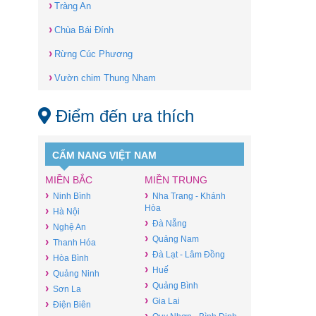
›
Tràng An
›
Chùa Bái Đính
›
Rừng Cúc Phương
›
Vườn chim Thung Nham
Điểm đến ưa thích
CẨM NANG VIỆT NAM
MIỀN BẮC
MIỀN TRUNG
›
›
Ninh Bình
Nha Trang - Khánh
Hòa
›
Hà Nội
›
Đà Nẵng
›
Nghệ An
›
Quảng Nam
›
Thanh Hóa
›
Đà Lạt - Lâm Đồng
›
Hòa Bình
›
Huế
›
Quảng Ninh
›
Quảng Bình
›
Sơn La
›
Gia Lai
›
Điện Biên
›