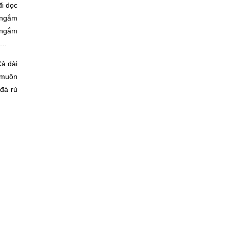
đi dọc
 ngắm
 ngắm
….
Cả dài
 muôn
đá rủ