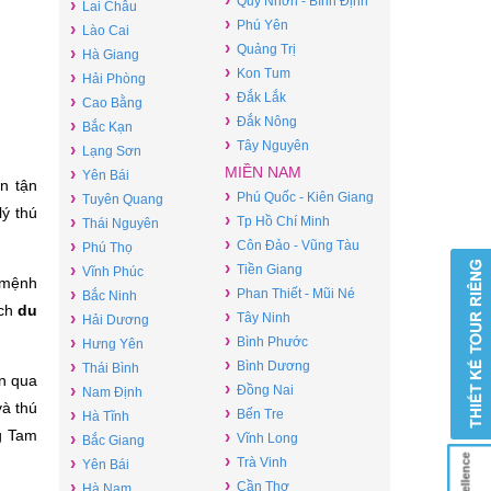
Quy Nhơn - Bình Định
›
Lai Châu
›
Phú Yên
›
Lào Cai
›
Quảng Trị
›
Hà Giang
›
Kon Tum
›
Hải Phòng
›
Đắk Lắk
›
Cao Bằng
›
Đắk Nông
›
Bắc Kạn
›
Tây Nguyên
›
Lạng Sơn
MIỀN NAM
›
Yên Bái
n tận
›
›
Phú Quốc - Kiên Giang
Tuyên Quang
lý thú
›
›
Tp Hồ Chí Minh
Thái Nguyên
›
›
Côn Đảo - Vũng Tàu
Phú Thọ
›
›
Tiền Giang
Vĩnh Phúc
 mệnh
›
›
Phan Thiết - Mũi Né
Bắc Ninh
ạch
du
›
›
Tây Ninh
Hải Dương
›
›
Bình Phước
Hưng Yên
›
›
Bình Dương
Thái Bình
n qua
›
›
Đồng Nai
Nam Định
và thú
›
›
Bến Tre
Hà Tĩnh
ng Tam
›
›
Vĩnh Long
Bắc Giang
›
›
Trà Vinh
Yên Bái
›
›
Cần Thơ
Hà Nam