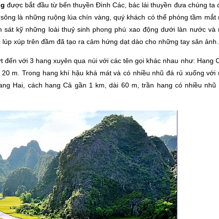
ng
được bắt đầu từ bến thuyền Đình Các, bác lái thuyền đưa chúng ta 
sông là những ruộng lúa chín vàng, quý khách có thể phóng tầm mắt
n sát kỹ những loài thuỷ sinh phong phú xao động dưới làn nước và
c lúp xúp trên đầm đã tạo ra cảm hứng dạt dào cho những tay săn ảnh
 đến với 3 hang xuyên qua núi với các tên gọi khác nhau như: Hang 
n 20 m. Trong hang khí hậu khá mát và có nhiều nhũ đá rủ xuống với
Hang Hai, cách hang Cả gần 1 km, dài 60 m, trần hang có nhiều nhũ 