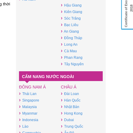
Certificate of Excellence
g thời
›
Hậu Giang
201
›
Kiên Giang
›
Sóc Trăng
›
Bạc Liêu
›
An Giang
›
Đồng Tháp
›
Long An
›
Cà Mau
›
Phan Rang
›
Tây Nguyên
CẨM NANG NƯỚC NGOÀI
ĐÔNG NAM Á
CHÂU Á
›
›
Thái Lan
Đài Loan
›
›
Singapore
Hàn Quốc
›
›
Malaysia
Nhật Bản
›
›
Myanmar
Hong Kong
›
›
Indonesia
Dubai
›
›
Lào
Trung Quốc
›
›