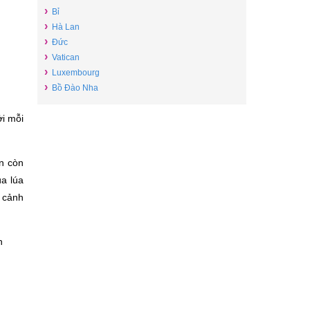
›
Bỉ
›
Hà Lan
›
Đức
›
Vatican
›
Luxembourg
›
Bồ Đào Nha
ởi mỗi
ẫn còn
ùa lúa
 cảnh
h