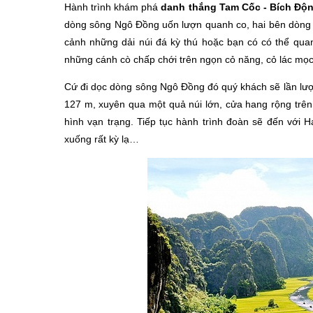
Hành trình khám phá
danh thắng Tam Cốc - Bích Độ
dòng sông Ngô Đồng uốn lượn quanh co, hai bên dòng 
cảnh những dải núi đá kỳ thú hoặc bạn có có thể qua
những cánh cò chấp chới trên ngọn cỏ năng, cỏ lác mọ
Cứ đi dọc dòng sông Ngô Đồng đó quý khách sẽ lần lượt
127 m, xuyên qua một quả núi lớn, cửa hang rộng trê
hình vạn trạng. Tiếp tục hành trình đoàn sẽ đến với 
xuống rất kỳ lạ…