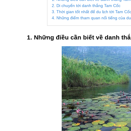
2. Di chuyển tới danh thắng Tam Cốc
3. Thời gian tốt nhất để du lịch tới Tam Cố
4. Những điểm tham quan nổi tiếng của du
1. Những điều cần biết về danh t