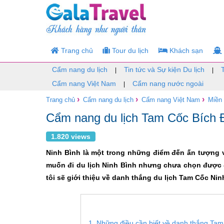
Trang chủ
Tour du lịch
Khách sạn
Cẩm nang du lịch
Tin tức và Sự kiện Du lịch
|
|
Cẩm nang Việt Nam
Cẩm nang nước ngoài
|
›
›
›
Trang chủ
Cẩm nang du lịch
Cẩm nang Việt Nam
Miền
Cẩm nang du lịch Tam Cốc Bích 
1.820 views
Ninh Bình là một trong những điểm đến ấn tượng v
muốn đi du lịch Ninh Bình nhưng chưa chọn được đ
tôi sẽ giới thiệu về danh thắng du lịch Tam Cốc Ni
1. Những điều cần biết về danh thắng Ta