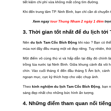
tiết kiệm chi phí vừa không mất công tìm đường.
Khi đến trung tâm TP. Ninh Bình, bạn chỉ cần di chuyể
Xem ngay
tour Thung Nham 2 ngày 1 đêm
trọn
3. Thời gian tốt nhất để du lịch tớ
Nên
du lịch Tam Cốc Bích Động
khi nào ? Bạn có th
mùa nơi đây đều mang một vẻ đẹp riêng. Tuy nhiên, thời
Một điểm vô cùng thú vị và hấp dẫn tại đây đó chính l
trồng lúa nước tại Ninh Bình. Giữa khung cảnh đá vôi 
chín. Vào cuối tháng 4 đến đầu tháng 5 Âm lịch, cán
ngoạn mục, cực kỳ thích hợp cho việc chụp ảnh.
Theo
kinh nghiệm du lịch Tam Cốc Bích Động
, bạn 
sáng đẹp nhất cho những bức hình ấn tượng.
4. Những điểm tham quan nổi tiếng