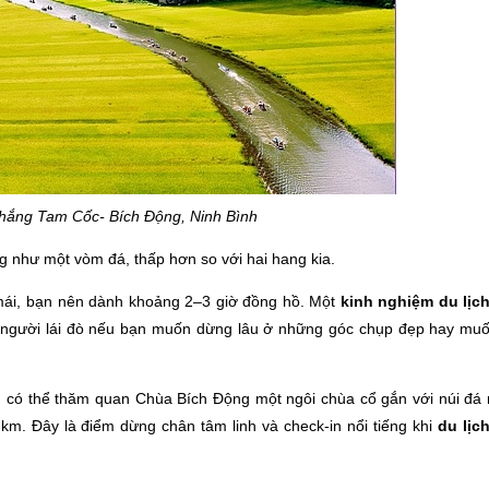
hắng Tam Cốc- Bích Động, Ninh Bình
g như một vòm đá, thấp hơn so với hai hang kia.
mái, bạn nên dành khoảng 2–3 giờ đồng hồ. Một
kinh nghiệm du lịc
i người lái đò nếu bạn muốn dừng lâu ở những góc chụp đẹp hay muố
ạn có thể thăm quan Chùa Bích Động một ngôi chùa cổ gắn với núi đá
. Đây là điểm dừng chân tâm linh và check-in nổi tiếng khi
du lịc