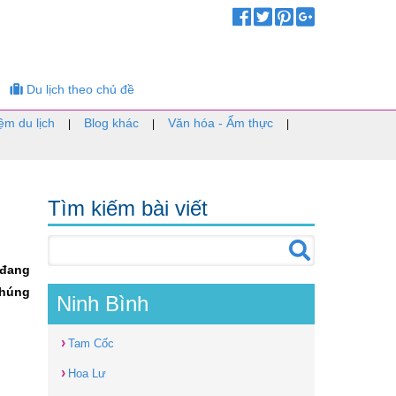
Du lịch theo chủ đề
ệm du lịch
Blog khác
Văn hóa - Ẩm thực
|
|
|
Tìm kiếm bài viết
 đang
chúng
Ninh Bình
›
Tam Cốc
›
Hoa Lư