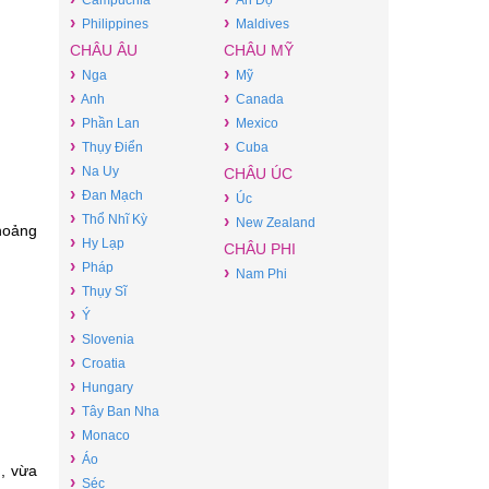
Campuchia
Ấn Độ
›
›
Philippines
Maldives
CHÂU ÂU
CHÂU MỸ
›
›
Nga
Mỹ
›
›
Anh
Canada
›
›
Phần Lan
Mexico
›
›
Thụy Điển
Cuba
›
Na Uy
CHÂU ÚC
›
Đan Mạch
›
Úc
›
Thổ Nhĩ Kỳ
›
New Zealand
khoảng
›
Hy Lạp
CHÂU PHI
›
Pháp
›
Nam Phi
›
Thụy Sĩ
›
Ý
›
Slovenia
›
Croatia
›
Hungary
›
Tây Ban Nha
›
Monaco
›
Áo
m, vừa
›
Séc