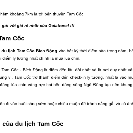
n thêm khoảng 7km là tới bến thuyền Tam Cốc.
 gói với giá rẻ nhất của Galatravel !!!
i Tam Cốc
ể
du lịch Tam Cốc Bích Động
vào bất kỳ thời điểm nào trong năm, b
 điểm lý tưởng nhất chính là mùa lúa chín.
à Tam Cốc - Bích Động là điểm đến lâu đời nhất và là nơi duy nhất v
hùng vĩ, Tam Cốc trở thành điểm đến check-in lý tưởng, nhất là vào m
h đồng lúa chín vàng rực hai bên dòng sông Ngô Đồng tạo nên khung
nên đi vào buổi sáng sớm hoặc chiều muộn để tránh nắng gắt và có án
 của du lịch Tam Cốc