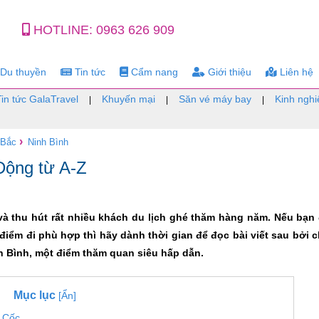
HOTLINE:
0963 626 909
Du thuyền
Tin tức
Cẩm nang
Giới thiệu
Liên hệ
Tin tức GalaTravel
Khuyến mại
Săn vé máy bay
Kinh nghi
|
|
|
›
 Bắc
Ninh Bình
Động từ A-Z
à thu hút rất nhiều khách du lịch ghé thăm hàng năm. Nếu bạn
iểm đi phù hợp thì hãy dành thời gian để đọc bài viết sau bởi 
nh Bình, một điểm thăm quan siêu hấp dẫn.
Mục lục
[Ẩn]
m Cốc