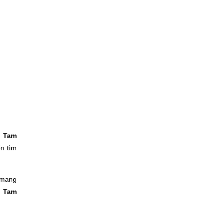
h Tam
n tìm
 mang
h Tam