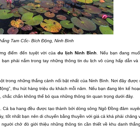
hắng Tam Cốc- Bích Động, Ninh Bình
ững điểm đến tuyệt vời của
du lịch Ninh Bình
. Nếu bạn đang muố
 bạn phải nắm trong tay những thông tin du lịch vô cùng hấp dẫn và 
ột trong những thắng cảnh nổi bật nhất của Ninh Bình. Nơi đây được
 động”, thu hút hàng triệu du khách mỗi năm. Nếu bạn đang lên kế ho
, chắc chắn không thể bỏ qua những thông tin quan trọng dưới đây.
. Cả ba hang đều được tạo thành bởi dòng sông Ngô Đồng đâm xuyê
, tốt nhất bạn nên di chuyển bằng thuyền với giá cả khá phải chăng 
 người chở đò giới thiệu những thông tin cần thiết về khu danh thắ