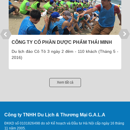
CÔNG TY CỔ PHẦN DƯỢC PHẨM THÁI MINH
Du lịch đảo Cô Tô 3 ngày 2 đêm - 110 khách (Tháng 5 -
2016)
Xem tất cả
Công ty TNHH Du Lịch & Thương Mại G.A.L.A
ĐKKD số 0101826498 do sở Kế hoạch và Đầu tư Hà Nội cấp ngày 16 tháng
11 năm 2005.