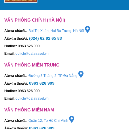
VĂN PHÒNG CHÍNH (HÀ NỘI)
Äá»‹a chá»‰:
Bùi Thị Xuân, Hai Bà Trưng, Hà Nội
(024) 62 92 65 83
Äiá»‡n thoáº¡i:
Hotline:
0963 626 909
Email:
dulich@galatravel.vn
VĂN PHÒNG MIỀN TRUNG
Äá»‹a chá»‰:
Đường 3 Tháng 2, TP Đà Nẵng
0963 626 909
Äiá»‡n thoáº¡i:
Hotline:
0963 626 909
Email:
dulich@galatravel.vn
VĂN PHÒNG MIỀN NAM
Äá»‹a chá»‰:
Quận 12, Tp Hồ Chí Minh
0963 626 909
Äiá»‡n thoáº¡i: