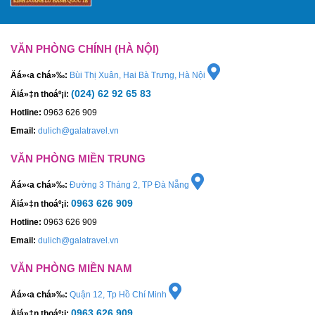
VĂN PHÒNG CHÍNH (HÀ NỘI)
Äá»‹a chá»‰:
Bùi Thị Xuân, Hai Bà Trưng, Hà Nội
(024) 62 92 65 83
Äiá»‡n thoáº¡i:
Hotline:
0963 626 909
Email:
dulich@galatravel.vn
VĂN PHÒNG MIỀN TRUNG
Äá»‹a chá»‰:
Đường 3 Tháng 2, TP Đà Nẵng
0963 626 909
Äiá»‡n thoáº¡i:
Hotline:
0963 626 909
Email:
dulich@galatravel.vn
VĂN PHÒNG MIỀN NAM
Äá»‹a chá»‰:
Quận 12, Tp Hồ Chí Minh
0963 626 909
Äiá»‡n thoáº¡i: