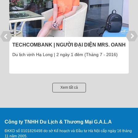
TECHCOMBANK | NGƯỜI ĐẠI DIỆN MRS. OANH
Du lịch vịnh Hạ Long | 2 ngày 1 đêm (Tháng 7 - 2016)
Xem tất cả
Công ty TNHH Du Lịch & Thương Mại G.A.L.A
ĐKKD số 0101826498 do sở Kế hoạch và Đầu tư Hà Nội cấp ngày 16 tháng
11 năm 2005.