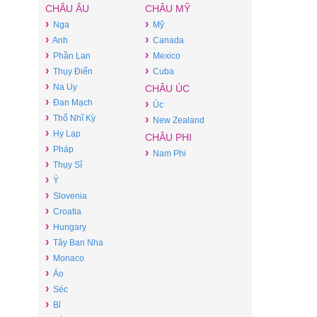
CHÂU ÂU
CHÂU MỸ
›
›
Nga
Mỹ
›
›
Anh
Canada
›
›
Phần Lan
Mexico
›
›
Thụy Điển
Cuba
›
Na Uy
CHÂU ÚC
›
Đan Mạch
›
Úc
›
Thổ Nhĩ Kỳ
›
New Zealand
›
Hy Lạp
CHÂU PHI
›
Pháp
›
Nam Phi
›
Thụy Sĩ
›
Ý
›
Slovenia
›
Croatia
›
Hungary
›
Tây Ban Nha
›
Monaco
›
Áo
›
Séc
›
Bỉ