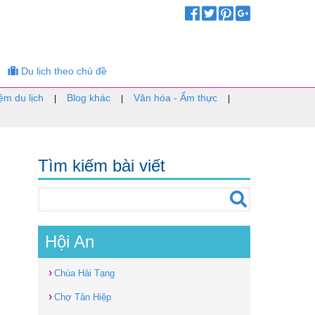
Du lịch theo chủ đề
ệm du lịch
Blog khác
Văn hóa - Ẩm thực
|
|
|
Tìm kiếm bài viết
Hội An
›
Chùa Hải Tạng
›
Chợ Tân Hiệp