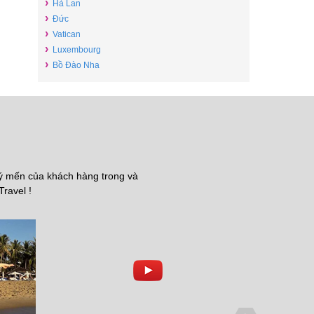
›
Hà Lan
›
Đức
›
Vatican
›
Luxembourg
›
Bồ Đào Nha
uý mến của khách hàng trong và
Travel !