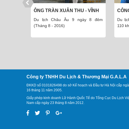
- VĨNH
CÔNG TY CỔ PHẦN DƯỢC
CÔ T
PHẨM THÁI MINH
ày 8 đêm
Du lịch đảo Cô Tô 3 ngày 2 đêm -
Du l
110 khách (Tháng 5 - 2016)
8.201
Công ty TNHH Du Lịch & Thương Mại G.A.L.A
ĐKKD số 0101826498 do sở Kế hoạch và Đầu tư Hà Nội cấp ngà
16 tháng 11 năm 2005.
Giấy phép kinh doanh Lữ Hành Quốc Tế do Tổng Cục Du Lịch Vi
Nam cấp ngày 23 tháng 8 năm 2012.