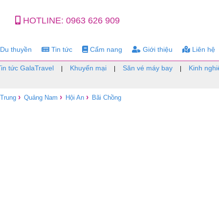
HOTLINE:
0963 626 909
Du thuyền
Tin tức
Cẩm nang
Giới thiệu
Liên hệ
Tin tức GalaTravel
Khuyến mại
Săn vé máy bay
Kinh nghi
|
|
|
›
›
›
 Trung
Quảng Nam
Hội An
Bãi Chồng