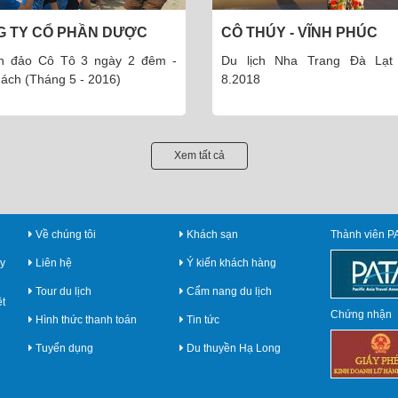
HÚY - VĨNH PHÚC
ÔNG TÙNG - THÁI HÀ - H
ịch Nha Trang Đà Lạt 5N4Đ
Ông Tùng - Giám đốc công t
8
toán Hà Nội
Xem tất cả
Về chúng tôi
Khách sạn
Thành viên P
y
Liên hệ
Ý kiến khách hàng
Tour du lịch
Cẩm nang du lịch
ệt
Chứng nhận
Hình thức thanh toán
Tin tức
Tuyển dụng
Du thuyền Hạ Long