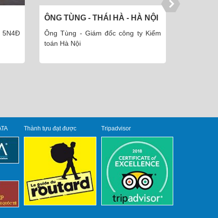
À NỘI
ÔNG TOÀN - HÀ ĐÔNG - HÀ
CHỊ NGỌ
NỘI
MINH
y Kiểm
Ông Toàn - Giám đốc Công ty cổ
Chị Ngọc
phần thiết kế và XD Hà Nội
Thái Minh.
ATA
Thành tựu đạt được
Tripadvisor