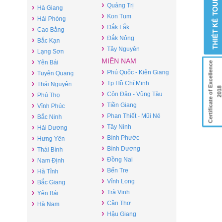
›
Quảng Trị
›
Hà Giang
›
Kon Tum
›
Hải Phòng
›
Đắk Lắk
›
Cao Bằng
›
Đắk Nông
›
Bắc Kạn
›
Tây Nguyên
›
Lạng Sơn
MIỀN NAM
›
Yên Bái
Certificate of Excellence
›
›
Phú Quốc - Kiên Giang
Tuyên Quang
›
›
Tp Hồ Chí Minh
Thái Nguyên
201
›
›
Côn Đảo - Vũng Tàu
Phú Thọ
›
›
Tiền Giang
Vĩnh Phúc
›
›
Phan Thiết - Mũi Né
Bắc Ninh
›
›
Tây Ninh
Hải Dương
›
›
Bình Phước
Hưng Yên
›
›
Bình Dương
Thái Bình
›
›
Đồng Nai
Nam Định
›
›
Bến Tre
Hà Tĩnh
›
›
Vĩnh Long
Bắc Giang
›
›
Trà Vinh
Yên Bái
›
›
Cần Thơ
Hà Nam
›
Hậu Giang