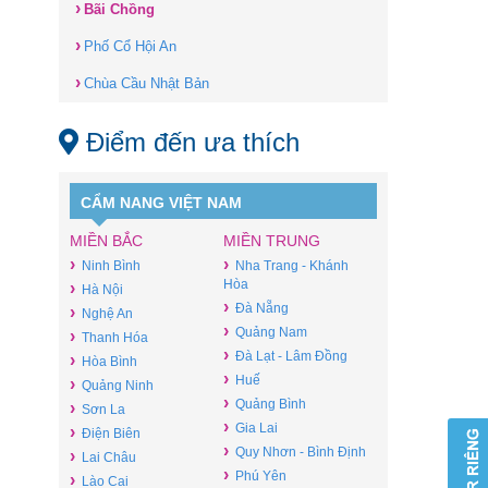
›
Bãi Chồng
›
Phố Cổ Hội An
›
Chùa Cầu Nhật Bản
Điểm đến ưa thích
CẨM NANG VIỆT NAM
MIỀN BẮC
MIỀN TRUNG
›
›
Ninh Bình
Nha Trang - Khánh
Hòa
›
Hà Nội
›
Đà Nẵng
›
Nghệ An
›
Quảng Nam
›
Thanh Hóa
›
Đà Lạt - Lâm Đồng
›
Hòa Bình
›
Huế
›
Quảng Ninh
›
Quảng Bình
›
Sơn La
›
Gia Lai
›
Điện Biên
›
Quy Nhơn - Bình Định
›
Lai Châu
›
Phú Yên
›
Lào Cai