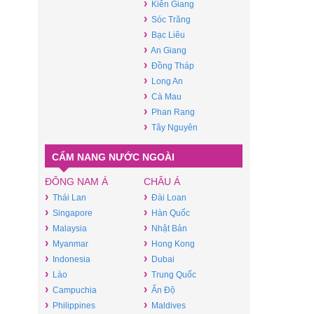
›
Kiên Giang
›
Sóc Trăng
›
Bạc Liêu
›
An Giang
›
Đồng Tháp
›
Long An
›
Cà Mau
›
Phan Rang
›
Tây Nguyên
CẨM NANG NƯỚC NGOÀI
ĐÔNG NAM Á
CHÂU Á
›
›
Thái Lan
Đài Loan
›
›
Singapore
Hàn Quốc
›
›
Malaysia
Nhật Bản
›
›
Myanmar
Hong Kong
›
›
Indonesia
Dubai
›
›
Lào
Trung Quốc
›
›
Campuchia
Ấn Độ
›
›
Philippines
Maldives