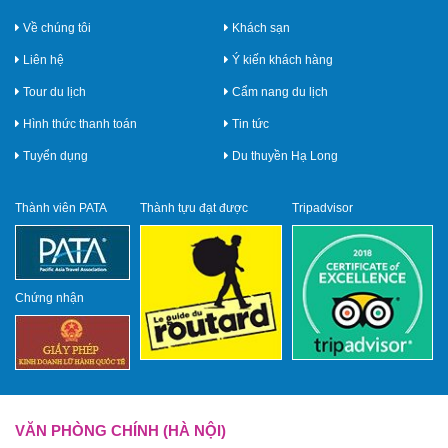
Về chúng tôi
Khách sạn
Liên hệ
Ý kiến khách hàng
Tour du lịch
Cẩm nang du lịch
Hình thức thanh toán
Tin tức
Tuyển dụng
Du thuyền Hạ Long
Thành viên PATA
Thành tựu đạt được
Tripadvisor
Chứng nhận
VĂN PHÒNG CHÍNH (HÀ NỘI)