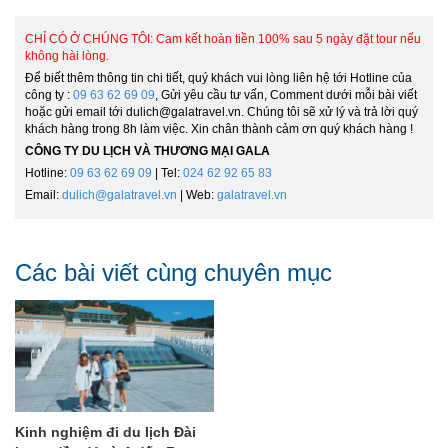
CHỈ CÓ Ở CHÚNG TÔI: Cam kết hoàn tiền 100% sau 5 ngày đặt tour nếu
không hài lòng.
Để biết thêm thông tin chi tiết, quý khách vui lòng liên hệ tới Hotline của
công ty :
09 63 62 69 09
, Gửi yêu cầu tư vấn, Comment dưới mỗi bài viết
hoặc gửi email tới dulich@galatravel.vn. Chúng tôi sẽ xử lý và trả lời quý
khách hàng trong 8h làm việc. Xin chân thành cảm ơn quý khách hàng !
CÔNG TY DU LỊCH VÀ THƯƠNG MẠI GALA
Hotline:
09 63 62 69 09
| Tel:
024 62 92 65 83
Email:
dulich@galatravel.vn
| Web:
galatravel.vn
Các bài viết cùng chuyên mục
Kinh nghiệm đi du lịch Đài