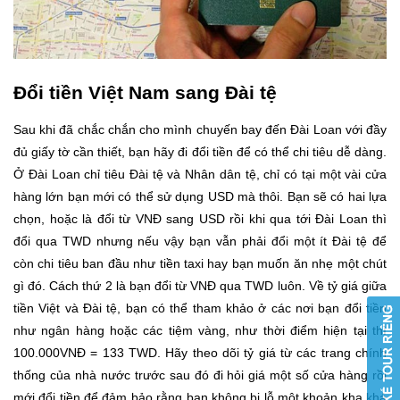
Đổi tiền Việt Nam sang Đài tệ
Sau khi đã chắc chắn cho mình chuyến bay đến Đài Loan với đầy
đủ giấy tờ cần thiết, bạn hãy đi đổi tiền để có thể chi tiêu dễ dàng.
Ở Đài Loan chỉ tiêu Đài tệ và Nhân dân tệ, chỉ có tại một vài cửa
hàng lớn bạn mới có thể sử dụng USD mà thôi. Bạn sẽ có hai lựa
chọn, hoặc là đổi từ VNĐ sang USD rồi khi qua tới Đài Loan thì
đổi qua TWD nhưng nếu vậy bạn vẫn phải đổi một ít Đài tệ để
còn chi tiêu ban đầu như tiền taxi hay bạn muốn ăn nhẹ một chút
gì đó. Cách thứ 2 là bạn đổi từ VNĐ qua TWD luôn. Về tỷ giá giữa
tiền Việt và Đài tệ, bạn có thể tham khảo ở các nơi bạn đổi tiền
như ngân hàng hoặc các tiệm vàng, như thời điểm hiện tại thì
100.000VNĐ = 133 TWD. Hãy theo dõi tỷ giá từ các trang chính
thống của nhà nước trước sau đó đi hỏi giá một số cửa hàng rồi
mới đổi tiền để đảm bảo rằng bạn không bị lỗ một khoản kha khá