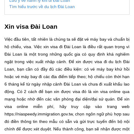
Lưu ý về hành lý khi đi Đài Loan
Tìm hiểu trước về du lịch Đài Loan
Xin visa Đài Loan
Việc đầu tiên, tất nhiên là chúng ta sẽ đặt vé máy bay và chuẩn bị
hộ chiếu, visa. Việc xin visa đi Đài Loan là điều rất quan trọng vì
Đài Loan là một trong những quốc gia có quy định khá nghiêm
ngặt trong việc xuất nhập cảnh. Để xin được visa đi du lịch Đài
Loan, bạn cần có đầy đủ các điều kiện: có vé máy bay khứ hồi
hoặc vé máy bay đi các địa điểm tiếp theo; hộ chiếu còn thời hạn
6 tháng kể từ ngày nhập cảnh Đài Loan và chưa đi xuất khẩu lao
động. Có 2 cách để bạn xin được visa đó là xin visa online qua
mạng hoặc nhờ đến các văn phòng đại diện/đại sứ quán. Để xin
visa online miễn phí, hãy truy cập vào trang web
https://niaspeedy.immigration.gov.tw, chọn ngôn ngữ phù hợp sau
đó điền thông tin theo mẫu có sẵn và gửi trực tuyến đến bộ nội
chính để được xét duyệt. Nếu thành công, bạn sẽ nhận được một