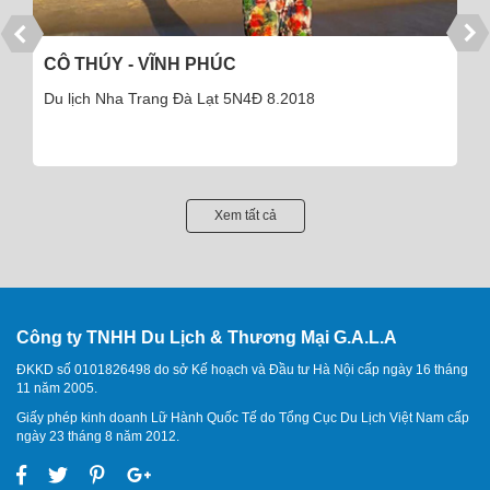
ÔNG TÙNG - THÁI HÀ - HÀ NỘI
Ông Tùng - Giám đốc công ty Kiểm toán Hà Nội
Xem tất cả
Công ty TNHH Du Lịch & Thương Mại G.A.L.A
ĐKKD số 0101826498 do sở Kế hoạch và Đầu tư Hà Nội cấp ngày 16 tháng
11 năm 2005.
Giấy phép kinh doanh Lữ Hành Quốc Tế do Tổng Cục Du Lịch Việt Nam cấp
ngày 23 tháng 8 năm 2012.