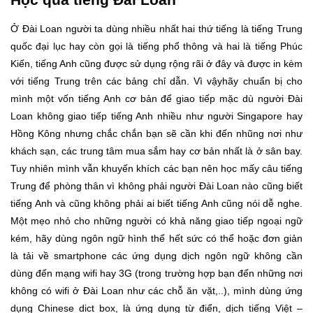
Ở Đài Loan người ta dùng nhiều nhất hai thứ tiếng là tiếng Trung
quốc đại lục hay còn gọi là tiếng phổ thông và hai là tiếng Phúc
Kiến, tiếng Anh cũng được sử dụng rộng rãi ở đây và được in kèm
với tiếng Trung trên các bảng chỉ dẫn. Vì vậyhãy chuẩn bị cho
mình một vốn tiếng Anh cơ bản để giao tiếp mặc dù người Đài
Loan không giao tiếp tiếng Anh nhiều như người Singapore hay
Hồng Kông nhưng chắc chắn bạn sẽ cần khi đến nhũng nơi như
khách sạn, các trung tâm mua sắm hay cơ bản nhất là ở sân bay.
Tuy nhiên mình vẫn khuyến khích các bạn nên học mấy câu tiếng
Trung để phòng thân vì không phải người Đài Loan nào cũng biết
tiếng Anh và cũng không phải ai biết tiếng Anh cũng nói dễ nghe.
Một mẹo nhỏ cho những người có khả năng giao tiếp ngoại ngữ
kém, hãy dùng ngôn ngữ hình thể hết sức có thể hoặc đơn giản
là tải về smartphone các ứng dụng dịch ngôn ngữ không cần
dùng đến mạng wifi hay 3G (trong trường hợp bạn đến những nơi
không có wifi ở Đài Loan như các chỗ ăn vặt,..), mình dùng ứng
dụng Chinese dict box, là ứng dụng từ điển, dịch tiếng Việt –