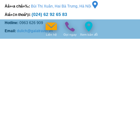
Äá»‹a chá»‰:
Bùi Thị Xuân, Hai Bà Trưng, Hà Nội
(024) 62 92 65 83
Äiá»‡n thoáº¡i:
Hotline:
0963 626 909
Email:
dulich@galatravel.vn
Liên hệ
Gọi ngay
Xem bản đồ
VĂN PHÒNG MIỀN TRUNG
Äá»‹a chá»‰:
Đường 3 Tháng 2, TP Đà Nẵng
0963 626 909
Äiá»‡n thoáº¡i:
Hotline:
0963 626 909
Email:
dulich@galatravel.vn
VĂN PHÒNG MIỀN NAM
Äá»‹a chá»‰:
Quận 12, Tp Hồ Chí Minh
0963 626 909
Äiá»‡n thoáº¡i:
Hotline:
0963 626 909
Email:
dulich@galatravel.vn