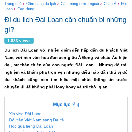
›
›
›
›
Trang chủ
Cẩm nang du lịch
Cẩm nang nước ngoài
Châu Á
Đài
›
Loan
Cao Hùng
Đi du lịch Đài Loan cần chuẩn bị những
gì?
1.883 views
Du lịch Đài Loan với nhiều điểm đến hấp dẫn du khách Việt
Nam, với nền văn hóa đan xen giữa Á Đông và châu Âu hiện
đại, sự thân thiện của con người Đài Loan... Nhưng để trải
nghiệm và khám phá trọn vẹn những điều hấp dẫn thú vị đó
du khách cũng nên tìm hiểu một chút thông tin trước
chuyến đi để không phải loay hoay và trễ thời gian.
Mục lục
[Ẩn]
Xin visa Đài Loan
Đổi tiền Việt Nam sang Đài tệ
Học qua tiếng Đài Loan