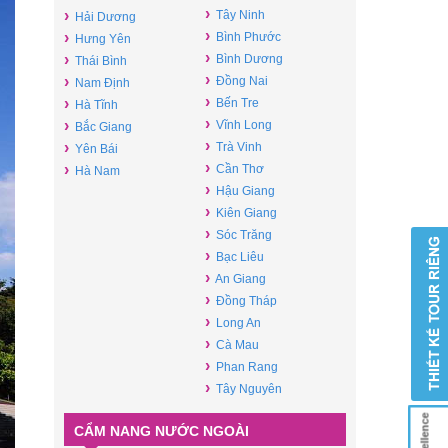
›
›
Tây Ninh
Hải Dương
›
›
Bình Phước
Hưng Yên
›
›
Bình Dương
Thái Bình
›
›
Đồng Nai
Nam Định
›
›
Bến Tre
Hà Tĩnh
›
›
Vĩnh Long
Bắc Giang
›
›
Trà Vinh
Yên Bái
›
›
Cần Thơ
Hà Nam
›
Hậu Giang
›
Kiên Giang
›
Sóc Trăng
›
Bạc Liêu
›
An Giang
›
Đồng Tháp
›
Long An
›
Cà Mau
›
Phan Rang
›
Tây Nguyên
CẨM NANG NƯỚC NGOÀI