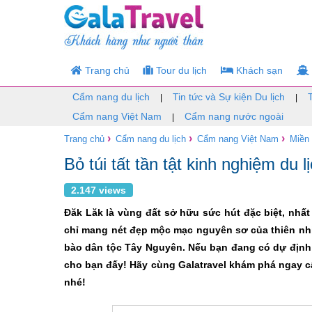
Trang chủ
Tour du lịch
Khách sạn
Cẩm nang du lịch
Tin tức và Sự kiện Du lịch
|
|
Cẩm nang Việt Nam
Cẩm nang nước ngoài
|
›
›
›
Trang chủ
Cẩm nang du lịch
Cẩm nang Việt Nam
Miền
Bỏ túi tất tần tật kinh nghiệm du 
2.147 views
Đăk Lăk là vùng đất sở hữu sức hút đặc biệt, nhấ
chỉ mang nét đẹp mộc mạc nguyên sơ của thiên nhi
bào dân tộc Tây Nguyên. Nếu bạn đang có dự định k
cho bạn đấy! Hãy cùng Galatravel khám phá ngay c
nhé!