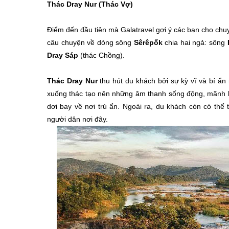
Thác Dray Nur (Thác Vợ)
Điểm đến đầu tiên mà Galatravel gợi ý các bạn cho ch
câu chuyện về dòng sông
Sêrêpốk
chia hai ngả: sông
Dray Sáp
(thác Chồng).
Thác Dray Nur
thu hút du khách bởi sự kỳ vĩ và bí ẩ
xuống thác tạo nên những âm thanh sống động, mãnh li
dơi bay về nơi trú ẩn. Ngoài ra, du khách còn có th
người dân nơi đây.