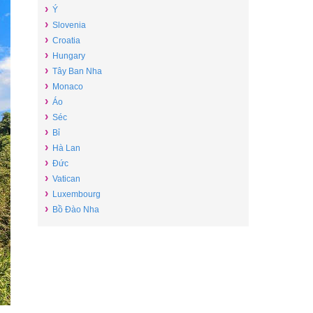
›
Ý
›
Slovenia
›
Croatia
›
Hungary
›
Tây Ban Nha
›
Monaco
›
Áo
›
Séc
›
Bỉ
›
Hà Lan
›
Đức
›
Vatican
›
Luxembourg
›
Bồ Đào Nha