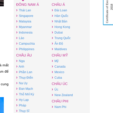
Certificate of Excellence
ĐÔNG NAM Á
CHÂU Á
201
›
›
Thái Lan
Đài Loan
›
›
Singapore
Hàn Quốc
›
›
Malaysia
Nhật Bản
›
›
Myanmar
Hong Kong
›
›
Indonesia
Dubai
›
›
Lào
Trung Quốc
›
›
Campuchia
Ấn Độ
›
›
Philippines
Maldives
CHÂU ÂU
CHÂU MỸ
›
›
Nga
Mỹ
à mất
›
›
Anh
Canada
tâm để
›
›
Phần Lan
Mexico
›
›
Thụy Điển
Cuba
›
Na Uy
CHÂU ÚC
 cung
›
Đan Mạch
›
Úc
›
Thổ Nhĩ Kỳ
›
New Zealand
›
Hy Lạp
CHÂU PHI
›
Pháp
›
Nam Phi
›
Thụy Sĩ