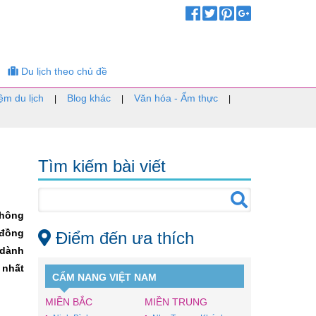
Du lịch theo chủ đề
ệm du lịch
Blog khác
Văn hóa - Ẩm thực
|
|
|
Tìm kiếm bài viết
không
 đồng
Điểm đến ưa thích
 dành
 nhất
CẨM NANG VIỆT NAM
MIỀN BẮC
MIỀN TRUNG