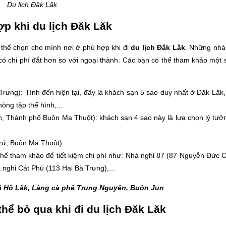
Du lịch Đăk Lăk
p khi du lịch Đăk Lăk
 thể chọn cho mình nơi ở phù hợp khi đi
du lịch Đăk Lăk
. Những nhà
ó chi phí đắt hơn so với ngoại thành. Các bạn có thể tham khảo một 
rưng): Tính đến hiện tại, đây là khách sạn 5 sao duy nhất ở Đăk Lăk
òng tập thể hình,...
, Thành phố Buôn Ma Thuột): khách sạn 4 sao này là lựa chọn lý tưở
ứ, Buôn Ma Thuột).
 thể tham khảo để tiết kiệm chi phí như: Nhà nghỉ 87 (87 Nguyễn Đức 
ghỉ Cát Phú (113 Hai Bà Trưng),...
 Hồ Lăk, Làng cà phê Trung Nguyên, Buôn Jun
ể bỏ qua khi đi du lịch Đăk Lăk