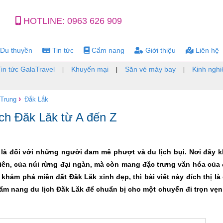
HOTLINE:
0963 626 909
Du thuyền
Tin tức
Cẩm nang
Giới thiệu
Liên hệ
Tin tức GalaTravel
Khuyến mại
Săn vé máy bay
Kinh nghi
|
|
|
›
 Trung
Đắk Lắk
lịch Đăk Lăk từ A đến Z
t là đối với những người đam mê phượt và du lịch bụi. Nơi đây 
ên, của núi rừng đại ngàn, mà còn mang đặc trưng văn hóa của
hám phá miền đất Đăk Lăk xinh đẹp, thì bài viết này đích thị là
ẩm nang du lịch Đăk Lăk để chuẩn bị cho một chuyến đi trọn vẹn