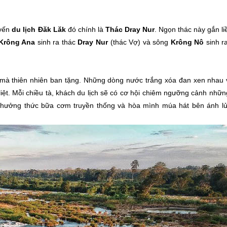
uyến
du lịch Đăk Lăk
đó chính là
Thác Dray Nur
. Ngọn thác này gắn li
Krông Ana
sinh ra thác
Dray Nur
(thác Vợ) và sông
Krông Nô
sinh r
n mà thiên nhiên ban tặng. Những dòng nước trắng xóa đan xen nhau
ệt. Mỗi chiều tà, khách du lịch sẽ có cơ hội chiêm ngưỡng cảnh nhữ
ể thưởng thức bữa cơm truyền thống và hòa mình múa hát bên ánh lử