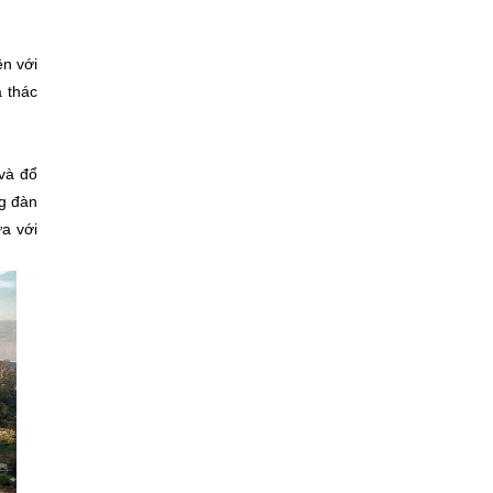
ền với
a thác
 và đổ
ng đàn
a với