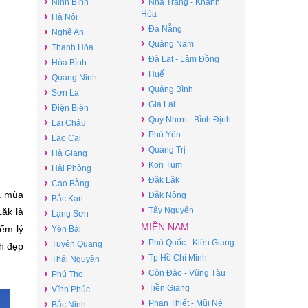
›
›
Ninh Bình
Nha Trang - Khánh
Hòa
›
Hà Nội
›
Đà Nẵng
›
Nghệ An
›
Quảng Nam
›
Thanh Hóa
›
Đà Lạt - Lâm Đồng
›
Hòa Bình
›
Huế
›
Quảng Ninh
›
Quảng Bình
›
Sơn La
›
Gia Lai
›
Điện Biên
›
Quy Nhơn - Bình Định
›
Lai Châu
›
Phú Yên
›
Lào Cai
›
Quảng Trị
›
Hà Giang
›
Kon Tum
›
Hải Phòng
›
Đắk Lắk
›
Cao Bằng
›
à mùa
Đắk Nông
›
Bắc Kạn
›
Tây Nguyên
Lăk là
›
Lạng Sơn
MIỀN NAM
›
iểm lý
Yên Bái
›
›
Phú Quốc - Kiên Giang
Tuyên Quang
nh đẹp
›
›
Tp Hồ Chí Minh
Thái Nguyên
›
›
Côn Đảo - Vũng Tàu
Phú Thọ
›
›
Tiền Giang
Vĩnh Phúc
›
›
Phan Thiết - Mũi Né
Bắc Ninh