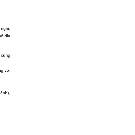
 nghỉ,
số địa
, cung
ng với
Cảnh),