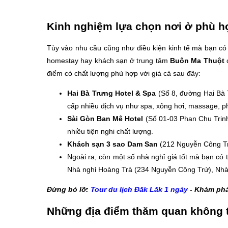
Kinh nghiệm lựa chọn nơi ở phù hợ
Tùy vào nhu cầu cũng như điều kiện kinh tế mà bạn có
homestay hay khách sạn ở trung tâm
Buôn Ma Thuột
c
điểm có chất lượng phù hợp với giá cả sau đây:
Hai Bà Trưng Hotel & Spa
(Số 8, đường Hai Bà T
cấp nhiều dịch vụ như spa, xông hơi, massage, ph
Sài Gòn Ban Mê Hotel
(Số 01-03 Phan Chu Trinh
nhiều tiện nghi chất lượng.
Khách sạn 3 sao Dam San
(212 Nguyễn Công Tr
Ngoài ra, còn một số nhà nghỉ giá tốt mà bạn có
Nhà nghỉ Hoàng Trà (234 Nguyễn Công Trứ), Nhà n
Đừng bỏ lỡ:
Tour du lịch Đăk Lăk 1 ngày
- Khám phá
Những địa điểm thăm quan không th