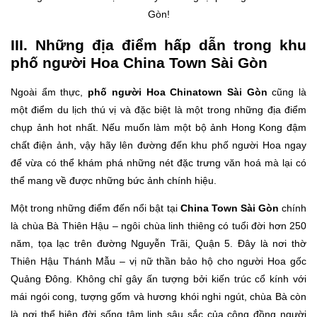
Gòn!
III. Những địa điểm hấp dẫn trong khu
phố người Hoa
China Town Sài Gòn
Ngoài ẩm thực,
phố người Hoa Chinatown Sài Gòn
cũng là
một điểm du lịch thú vị và đặc biệt là một trong những địa điểm
chụp ảnh hot nhất. Nếu muốn làm một bộ ảnh Hong Kong đậm
chất điện ảnh, vậy hãy lên đường đến khu phố người Hoa ngay
để vừa có thể khám phá những nét đặc trưng văn hoá mà lại có
thể mang về được những bức ảnh chính hiệu.
Một trong những điểm đến nổi bật tại
China Town Sài Gòn
chính
là chùa Bà Thiên Hậu – ngôi chùa linh thiêng có tuổi đời hơn 250
năm, tọa lạc trên đường Nguyễn Trãi, Quận 5. Đây là nơi thờ
Thiên Hậu Thánh Mẫu – vị nữ thần bảo hộ cho người Hoa gốc
Quảng Đông. Không chỉ gây ấn tượng bởi kiến trúc cổ kính với
mái ngói cong, tượng gốm và hương khói nghi ngút, chùa Bà còn
là nơi thể hiện đời sống tâm linh sâu sắc của cộng đồng người