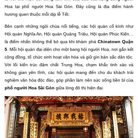
Hoa tại phố người Hoa Sài Gòn. Đây cũng là địa điểm hành
hương quen thuộc mỗi dịp lễ Tết.
Bên cạnh những ngôi chùa nổi tiếng, các hội quán cổ kính như
Hội quán Nghĩa An, Hội quán Quảng Triệu, Hội quán Phúc Kiến…
là điểm nhấn không thể bỏ qua khi khám phá
Chinatown Quận
5
. Mỗi hội quán đại diện cho một bang hội người Hoa, nơi gắn kết
cộng đồng, tổ chức sinh hoạt văn hóa và giữ gìn bản sắc dân tộc.
Với lối kiến trúc đậm chất Trung Hoa, chạm khắc tinh xảo và
không gian yên tĩnh, các hội quán mang đến cho du khách trải
nghiệm văn hóa độc đáo, góp phần làm nên sức sống bền bỉ của
phố người Hoa Sài Gòn
giữa lòng đô thị hiện đại.