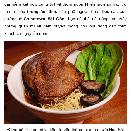
dai mềm kết hợp cùng thịt vịt thơm ngon khiến món ăn này trở
thành biểu tượng ẩm thực của phố người Hoa. Dọc các con
đường ở
Chinatown Sài Gòn
, bạn có thể dễ dàng tìm thấy
những quán mì vịt tiềm truyền thống, thu hút đông đảo thực
khách cả ngày lẫn đêm.
Đừng bỏ lỡ món mì vịt tiềm truyền thống tại phố người Hoa Sài