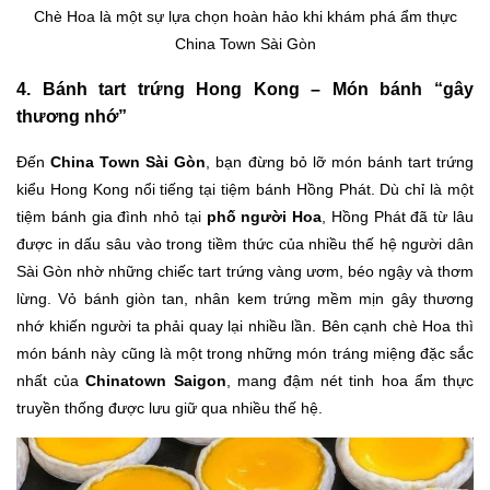
Chè Hoa là một sự lựa chọn hoàn hảo khi khám phá ẩm thực
China Town Sài Gòn
4. Bánh tart trứng Hong Kong – Món bánh “gây
thương nhớ”
Đến
China Town Sài Gòn
, bạn đừng bỏ lỡ món bánh tart trứng
kiểu Hong Kong nổi tiếng tại tiệm bánh Hồng Phát. Dù chỉ là một
tiệm bánh gia đình nhỏ tại
phố người Hoa
, Hồng Phát đã từ lâu
được in dấu sâu vào trong tiềm thức của nhiều thế hệ người dân
Sài Gòn nhờ những chiếc tart trứng vàng ươm, béo ngậy và thơm
lừng. Vỏ bánh giòn tan, nhân kem trứng mềm mịn gây thương
nhớ khiến người ta phải quay lại nhiều lần. Bên cạnh chè Hoa thì
món bánh này cũng là một trong những món tráng miệng đặc sắc
nhất của
Chinatown Saigon
, mang đậm nét tinh hoa ẩm thực
truyền thống được lưu giữ qua nhiều thế hệ.