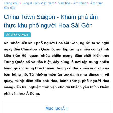
›
›
›
Trang chủ
Blog du lịch Việt Nam
Văn hóa - Ẩm thực
Ẩm thực
đặc sắc
China Town Saigon - Khám phá ẩm
thực khu phố người Hoa Sài Gòn
80.873 views
Khi nhắc đến khu phố người Hoa Sài Gòn, người ta sẽ nghĩ
ngay đến Chinatown Quận 5, nơi tập trung nhiều công trình
kiến trúc Hội quán, chùa chiền mang đậm chất kiến trúc
Trung Quốc cổ và đặc biệt, đây cũng là nơi tập trung nhiều
hàng quán Trung Hoa truyền thống có thể khiến vị giác của
bạn bùng nổ. Từ những món ăn trứ danh như dimsum, vịt
quay, mì vịt tiềm đến chè Hoa, bánh trứng, phố người Hoa
mang đến trải nghiệm trọn vẹn cho du khách yêu thích khám
phá văn hóa Á Đông.
Mục lục
[Ẩn]