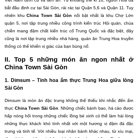
bắt đầu định cư tại Sài Gòn, rải rác tại Quận 5,6 và Quận 11. Tuy
nhiên khu
China Town Sài Gòn
nổi bật nhất là khu Chợ Lớn
quận 5, nơi tập trung nhiều công trình kiến trúc Hội quán, chùa
chiền mang đậm chất kiến trúc cổ Trung Quốc và đặc biệt, đây
cũng là nơi tập trung nhiều nhà hàng, quán ăn Trung Hoa truyền
thống có thể khiến vị giác của bạn bùng nổ.
II. Top 5 những món ăn ngon nhất ở
China Town Sài Gòn
1. Dimsum – Tinh hoa ẩm thực Trung Hoa giữa lòng
Sài Gòn
Dimsum là món ăn đặc trưng không thể thiếu khi nhắc đến ẩm
thực
China Town Sài Gòn
. Những chiếc bánh bao, há cảo được
hấp nóng hổi trong những chiếc lồng bé xinh có thể làm hài lòng
những thực khách khó tính nhất với một hương vị đậm đà đặc
trưng và tinh tế. Với nhiều loại nhân bánh khác nhau, từ xíu mại,