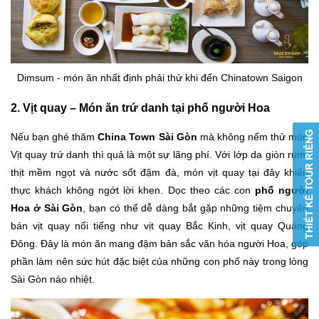
Dimsum - món ăn nhất định phải thử khi đến Chinatown Saigon
2. Vịt quay – Món ăn trứ danh tại phố người Hoa
Nếu bạn ghé thăm
China Town Sài Gòn
mà không nếm thử món
Vịt quay trứ danh thì quả là một sự lãng phí. Với lớp da giòn rụm,
thịt mềm ngọt và nước sốt đậm đà, món vịt quay tại đây khiến
thực khách không ngớt lời khen. Dọc theo các con
phố người
Hoa ở Sài Gòn
, bạn có thể dễ dàng bắt gặp những tiệm chuyên
bán vịt quay nổi tiếng như vịt quay Bắc Kinh, vịt quay Quảng
Đông. Đây là món ăn mang đậm bản sắc văn hóa người Hoa, góp
phần làm nên sức hút đặc biệt của những con phố này trong lòng
Sài Gòn náo nhiệt.