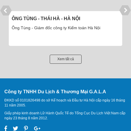
ÔNG TÙNG - THÁI HÀ - HÀ NỘI
Ông Tùng - Giám đốc công ty Kiểm toán Hà Nội
Xem tất cả
Công ty TNHH Du Lịch & Thương Mại G.A.L.A
ĐKKD số 0101826498 do sở Kế hoạch và Đầu tư Hà Nội cấp ngày 16 tháng
11 năm 2005.
Giấy phép kinh doanh Lữ Hành Quốc Tế do Tổng Cục Du Lịch Việt Nam cấp
ngày 23 tháng 8 năm 2012.