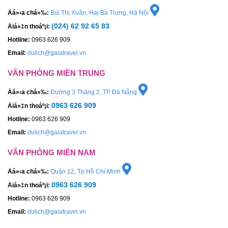
Äá»‹a chá»‰:
Bùi Thị Xuân, Hai Bà Trưng, Hà Nội
(024) 62 92 65 83
Äiá»‡n thoáº¡i:
Hotline:
0963 626 909
Email:
dulich@galatravel.vn
VĂN PHÒNG MIỀN TRUNG
Äá»‹a chá»‰:
Đường 3 Tháng 2, TP Đà Nẵng
0963 626 909
Äiá»‡n thoáº¡i:
Hotline:
0963 626 909
Email:
dulich@galatravel.vn
VĂN PHÒNG MIỀN NAM
Äá»‹a chá»‰:
Quận 12, Tp Hồ Chí Minh
0963 626 909
Äiá»‡n thoáº¡i:
Hotline:
0963 626 909
Email:
dulich@galatravel.vn