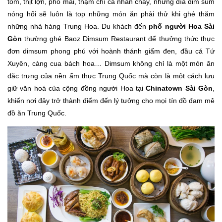
tôm, thịt lợn, phô mai, thậm chí cả nhân chay, những đĩa dim sum
nóng hổi sẽ luôn là top những món ăn phải thử khi ghé thăm
những nhà hàng Trung Hoa. Du khách đến
phố người Hoa Sài
Gòn
thường ghé Baoz Dimsum Restaurant để thưởng thức thực
đơn dimsum phong phú với hoành thánh giấm đen, đầu cá Tứ
Xuyên, càng cua bách hoa… Dimsum không chỉ là một món ăn
đặc trưng của nền ẩm thực Trung Quốc mà còn là một cách lưu
giữ văn hoá của cộng đồng người Hoa tại
Chinatown Sài Gòn
,
khiến nơi đây trở thành điểm đến lý tưởng cho mọi tín đồ đam mê
đồ ăn Trung Quốc.