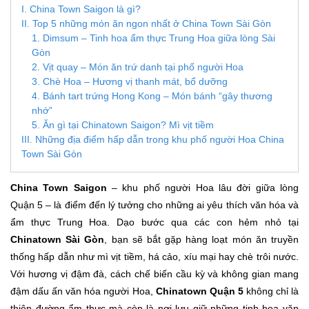
I. China Town Saigon là gì?
II. Top 5 những món ăn ngon nhất ở China Town Sài Gòn
1. Dimsum – Tinh hoa ẩm thực Trung Hoa giữa lòng Sài
Gòn
2. Vịt quay – Món ăn trứ danh tại phố người Hoa
3. Chè Hoa – Hương vị thanh mát, bổ dưỡng
4. Bánh tart trứng Hong Kong – Món bánh “gây thương
nhớ”
5. Ăn gì tại Chinatown Saigon? Mì vịt tiềm
III. Những địa điểm hấp dẫn trong khu phố người Hoa China
Town Sài Gòn
China Town Saigon
– khu phố người Hoa lâu đời giữa lòng
Quận 5 – là điểm đến lý tưởng cho những ai yêu thích văn hóa và
ẩm thực Trung Hoa. Dạo bước qua các con hẻm nhỏ tại
Chinatown Sài Gòn
, bạn sẽ bắt gặp hàng loạt món ăn truyền
thống hấp dẫn như mì vịt tiềm, há cảo, xíu mại hay chè trôi nước.
Với hương vị đậm đà, cách chế biến cầu kỳ và không gian mang
đậm dấu ấn văn hóa người Hoa,
Chinatown Quận 5
không chỉ là
thiên đường ẩm thực mà còn là nơi lưu giữ những tinh hoa văn