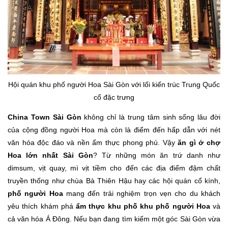
Hội quán khu phố người Hoa Sài Gòn với lối kiến trúc Trung Quốc
cổ đặc trưng
China Town Sài Gòn
không chỉ là trung tâm sinh sống lâu đời
của cộng đồng người Hoa mà còn là điểm đến hấp dẫn với nét
văn hóa độc đáo và nền ẩm thực phong phú. Vậy
ăn gì ở chợ
Hoa lớn nhất Sài Gòn
? Từ những món ăn trứ danh như
dimsum, vịt quay, mì vịt tiềm cho đến các địa điểm đậm chất
truyền thống như chùa Bà Thiên Hậu hay các hội quán cổ kính,
phố người Hoa
mang đến trải nghiệm trọn vẹn cho du khách
yêu thích khám phá
ẩm thực khu phố khu phố người Hoa
và
cả văn hóa Á Đông. Nếu bạn đang tìm kiếm một góc Sài Gòn vừa