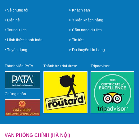
Về chúng tôi
Khách sạn
Liên hệ
Ý kiến khách hàng
Tour du lịch
Cẩm nang du lịch
Hình thức thanh toán
Tin tức
Tuyển dụng
Du thuyền Hạ Long
Thành viên PATA
Thành tựu đạt được
Tripadvisor
Chứng nhận
VĂN PHÒNG CHÍNH (HÀ NỘI)