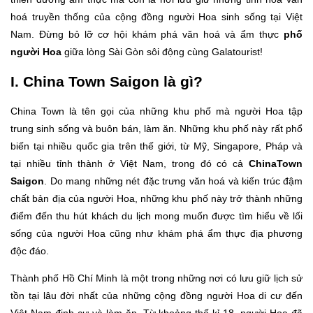
hoá truyền thống của cộng đồng người Hoa sinh sống tại Việt
Nam. Đừng bỏ lỡ cơ hội khám phá văn hoá và ẩm thực
phố
người Hoa
giữa lòng Sài Gòn sôi động cùng Galatourist!
I.
China Town Saigon
là gì?
China Town là tên gọi của những khu phố mà người Hoa tập
trung sinh sống và buôn bán, làm ăn. Những khu phố này rất phổ
biến tại nhiều quốc gia trên thế giới, từ Mỹ, Singapore, Pháp và
tại nhiều tỉnh thành ở Việt Nam, trong đó có cả
ChinaTown
Saigon
. Do mang những nét đặc trưng văn hoá và kiến trúc đậm
chất bản địa của người Hoa, những khu phố này trở thành những
điểm đến thu hút khách du lịch mong muốn được tìm hiểu về lối
sống của người Hoa cũng như khám phá ẩm thực địa phương
độc đáo.
Thành phố Hồ Chí Minh là một trong những nơi có lưu giữ lịch sử
tồn tại lâu đời nhất của những cộng đồng người Hoa di cư đến
Việt Nam định cư và làm ăn. Từ khoảng thế kỉ 18, người Hoa đã