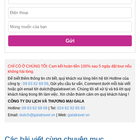
Gửi
CHỈ CÓ Ở CHÚNG TÔI: Cam kết hoàn tiền 100% sau 5 ngày đặt tour nếu
không hài lòng.
Để biết thêm thông tin chi tiết, quý khách vui lòng liên hệ tới Hotline của
công ty :
09 63 62 69 09
, Gửi yêu cầu tư vấn, Comment dưới mỗi bài viết
hoặc gửi email tới dulich@galatravel.vn. Chúng tôi sẽ xử lý và trả lời quý
khách hàng trong 8h làm việc. Xin chân thành cảm ơn quý khách hàng !
CÔNG TY DU LỊCH VÀ THƯƠNG MẠI GALA
Hotline:
09 63 62 69 09
| Tel:
024 62 92 65 83
Email:
dulich@galatravel.vn
| Web:
galatravel.vn
Các bài viết cùng chuyên mục