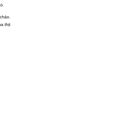
ó.
 cháo.
a thịt