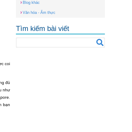
›
Blog khác
›
Văn hóa - Ẩm thực
Tìm kiếm bài viết
ợc coi
ũng đủ
ếu như
apore.
n bạn