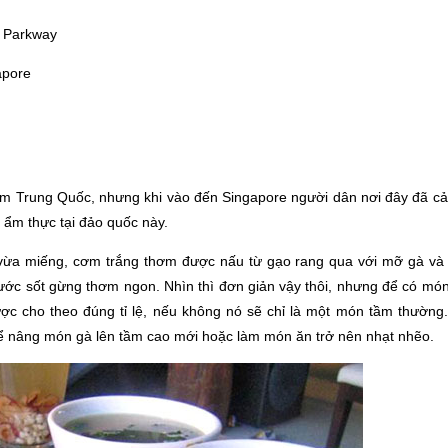
t Parkway
apore
m Trung Quốc, nhưng khi vào đến Singapore người dân nơi đây đã cải
 ẩm thực tại đảo quốc này.
vừa miếng, cơm trắng thơm được nấu từ gạo rang qua với mỡ gà và
ước sốt gừng thơm ngon. Nhìn thì đơn giản vậy thôi, nhưng để có mó
ợc cho theo đúng tỉ lệ, nếu không nó sẽ chỉ là một món tầm thường.
hể nâng món gà lên tầm cao mới hoặc làm món ăn trở nên nhạt nhẽo.