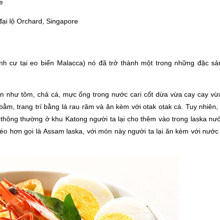
e
ại lộ Orchard, Singapore
h cư tại eo biển Malacca) nó đã trở thành một trong những đặc sả
ản như tôm, chả cá, mực ống trong nước cari cốt dừa vừa cay cay vừ
ằm, trang trí bằng lá rau răm và ăn kèm với otak otak cá. Tuy nhiên,
i thông thường ở khu Katong người ta lại cho thêm vào trong laska nư
 béo hơn gọi là Assam laska, với món này người ta lại ăn kèm với nướ