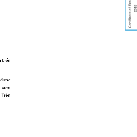
Certificate of Excellence
201
 biến
 được
n cơm
 Trên