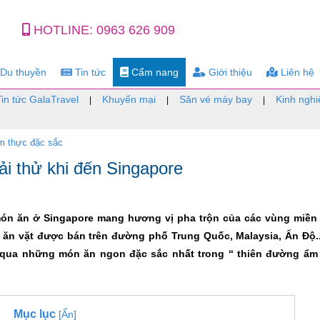
HOTLINE:
0963 626 909
Du thuyền
Tin tức
Cẩm nang
Giới thiệu
Liên hệ
Tin tức GalaTravel
Khuyến mại
Săn vé máy bay
Kinh nghi
|
|
|
m thực đặc sắc
i thử khi đến Singapore
món ăn ở Singapore mang hương vị pha trộn của các vùng miền
 ăn vặt được bán trên đường phố Trung Quốc, Malaysia, Ấn Độ..
 qua những món ăn ngon đặc sắc nhất trong “ thiên đường ẩm
Mục lục
[Ẩn]