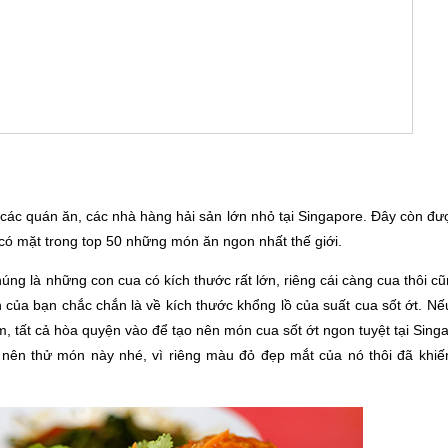
các quán ăn, các nhà hàng hải sản lớn nhỏ tại Singapore. Đây còn đư
 có mặt trong top 50 những món ăn ngon nhất thế giới.
úng là những con cua có kích thước rất lớn, riêng cái càng cua thôi c
 của bạn chắc chắn là về kích thước khổng lồ của suất cua sốt ớt. N
ậm, tất cả hòa quyện vào để tạo nên món cua sốt ớt ngon tuyệt tại Sing
nên thử món này nhé, vì riêng màu đỏ đẹp mắt của nó thôi đã khiế