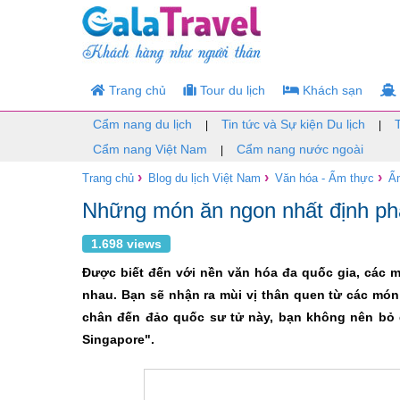
Trang chủ
Tour du lịch
Khách sạn
Cẩm nang du lịch
Tin tức và Sự kiện Du lịch
|
|
Cẩm nang Việt Nam
Cẩm nang nước ngoài
|
›
›
›
Trang chủ
Blog du lịch Việt Nam
Văn hóa - Ẩm thực
Ẩ
Những món ăn ngon nhất định phả
1.698 views
Được biết đến với nền văn hóa đa quốc gia, các 
nhau. Bạn sẽ nhận ra mùi vị thân quen từ các món
chân đến đảo quốc sư tử này, bạn không nên bỏ
Singapore".