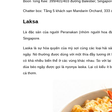
Boon Tong Kee: 399/401/403 đường Balestier, Singapor
Chatter box: Tầng 5 khách sạn Mandarin Orchard, 333 đ
Laksa
Là đặc sản của người Peranakan (nhóm người hoa địn
Singapore.
Laska là sự hòa quyện của mỳ sợi cùng các loại hải s
ngậy. Nó thường được dùng với một thìa đầy tương ớt b
có khá nhiều biến thể ở các vùng khác nhau. So với lạ
dùa béo ngậy được gọi là nyonya laska. Lại có kiểu ít
cá thơm.