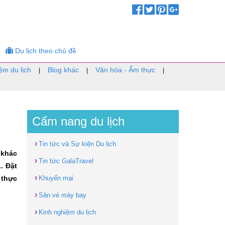
Du lịch theo chủ đề
ệm du lịch
Blog khác
Văn hóa - Ẩm thực
|
|
|
Cẩm nang du lịch
›
Tin tức và Sự kiện Du lịch
 khác
›
Tin tức GalaTravel
. Đặt
›
 thực
Khuyến mại
›
Săn vé máy bay
›
Kinh nghiệm du lịch