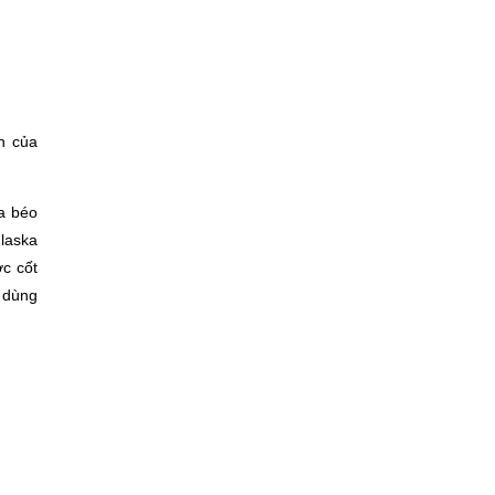
n của
a béo
 laska
ớc cốt
c dùng