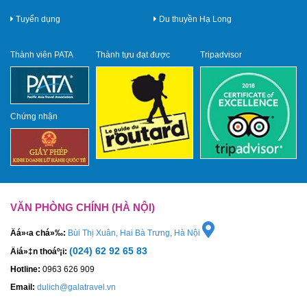
Tuyển dụng
Du thuyền Hạ Long
Thành viên PATA
Thành tựu đạt được
Tripadvisor
Chứng nhận
VĂN PHÒNG CHÍNH (HÀ NỘI)
Äá»‹a chá»‰:
Bùi Thị Xuân, Hai Bà Trưng, Hà Nội
(024) 62 92 65 83
Äiá»‡n thoáº¡i:
Hotline:
0963 626 909
Email:
dulich@galatravel.vn