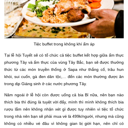
Tiệc buffet trong không khí ấm áp
Tại lễ hội Tuyết sẽ có tổ chức cả tiệc buffet kết hợp giữa ẩm thực
phương Tây và ẩm thực của vùng Tây Bắc, bạn sẽ được thưởng
thức từ các món truyền thống ở Sapa như thắng cố, trâu hun
khói, sui cuốn, gà đen dân tộc,… đến các món thường được ăn
trong dịp Giáng sinh ở các nước phương Tây.
Năm ngoái ở lễ hội còn được uống cả bia Bỉ nữa, nên bạn nào
thích bia thì đúng là tuyệt vời đấy, mình thì mình không thích bia
rượu lắm nên không nhận xét gì được tuy nhiên vì tiệc tổ chức
trong nhà nên bạn sẽ phải mua vé là 499k/người, nhưng mà cũng
không có nhiều vé đâu vì không gian bị giới hạn, nên chỉ có