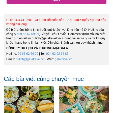
CHỈ CÓ Ở CHÚNG TÔI: Cam kết hoàn tiền 100% sau 5 ngày đặt tour nếu
không hài lòng.
Để biết thêm thông tin chi tiết, quý khách vui lòng liên hệ tới Hotline của
công ty :
09 63 62 69 09
, Gửi yêu cầu tư vấn, Comment dưới mỗi bài viết
hoặc gửi email tới dulich@galatravel.vn. Chúng tôi sẽ xử lý và trả lời quý
khách hàng trong 8h làm việc. Xin chân thành cảm ơn quý khách hàng !
CÔNG TY DU LỊCH VÀ THƯƠNG MẠI GALA
Hotline:
09 63 62 69 09
| Tel:
024 62 92 65 83
Email:
dulich@galatravel.vn
| Web:
galatravel.vn
Các bài viết cùng chuyên mục