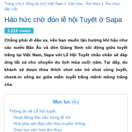
›
›
›
Trang chủ
Blog du lịch Việt Nam
Văn hóa - Ẩm thực
Ẩm thực
đặc sắc
Háo hức chờ đón lễ hội Tuyết ở Sapa
1.218 views
Chẳng phải đi đâu xa, nếu bạn muốn tận hưởng khí hậu như
các nước Bắc Âu và đón Giáng Sinh sôi động giữa tuyết
trắng tại Việt Nam, Sapa với Lễ Hội Tuyết chắc chắn sẽ đáp
ứng tất cả cho chuyến du lịch mùa cuối năm. Tại đây, du
khách sẽ được thỏa thích chơi các trò chơi cùng tuyết,
check-in sống ảo giữa miền tuyết trắng mênh mông trắng
xóa.
Mục lục
[Ẩn]
Thông tin về Lễ hội tuyết:
Hoạt động đặc sắc trong lễ hội
Khá phá nét đẹp văn hóa truyền thống
Giao lưu văn hóa ẩm thực