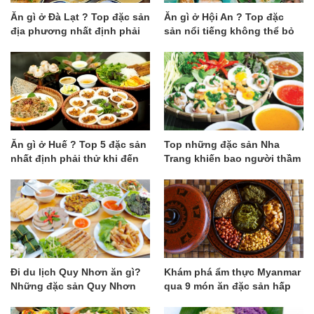
Ăn gì ở Đà Lạt ? Top đặc sản
Ăn gì ở Hội An ? Top đặc
địa phương nhất định phải
sản nổi tiếng không thể bỏ
thử
lỡ
Ăn gì ở Huế ? Top 5 đặc sản
Top những đặc sản Nha
nhất định phải thử khi đến
Trang khiến bao người thầm
Huế
thương trộm nhớ
Đi du lịch Quy Nhơn ăn gì?
Khám phá ẩm thực Myanmar
Những đặc sản Quy Nhơn
qua 9 món ăn đặc sản hấp
hút hồn du khách
dẫn