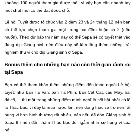
khoảng 100 người tham gia được thôi, vì vậy bạn cần nhanh tay
một chút mới có thể đặt được chỗ.
Lễ hội Tuyết được tổ chức vào 2 đêm 23 và 24 tháng 12 nên bạn
có thể lựa chọn tham gia một trong hai đêm hoặc cả 2 (nếu
muốn). Theo dự báo thì năm nay có thể Sapa sẽ có tuyết thật vào
đúng dịp Giáng sinh nên điều này sẽ làm tăng thêm những trải
nghiệm thú vị cho dịp Giáng sinh ở Sapa.
Bonus thêm cho những bạn nào còn thời gian rảnh rỗi
tại Sapa
Bạn có thể tham khảo thêm những điểm đến khác ngoài Lễ hội
tuyết: như bản Tả Van, bản Tả Phìn, bản Cát Cát, cầu Mây, bãi
đá cổ,… thì một trong những điểm mình nghĩ là nổi bật nhất có lẽ
là Thác Bạc, vì đây là mùa nước lên, nên dòng thác sẽ trở nên rất
hùng vĩ hơn bình thường rất nhiều, nên nếu đã đón Giáng sinh ở
Sapa thì nên đến thăm Thác Bạc để ngắm nhìn sự hùng vĩ của
nó.