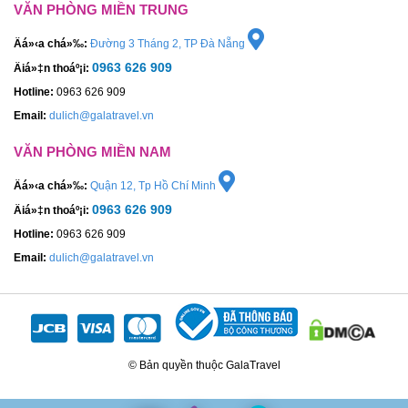
VĂN PHÒNG MIỀN TRUNG
Äá»‹a chá»‰:
Đường 3 Tháng 2, TP Đà Nẵng
0963 626 909
Äiá»‡n thoáº¡i:
Hotline:
0963 626 909
Email:
dulich@galatravel.vn
VĂN PHÒNG MIỀN NAM
Äá»‹a chá»‰:
Quận 12, Tp Hồ Chí Minh
0963 626 909
Äiá»‡n thoáº¡i:
Hotline:
0963 626 909
Email:
dulich@galatravel.vn
© Bản quyền thuộc GalaTravel