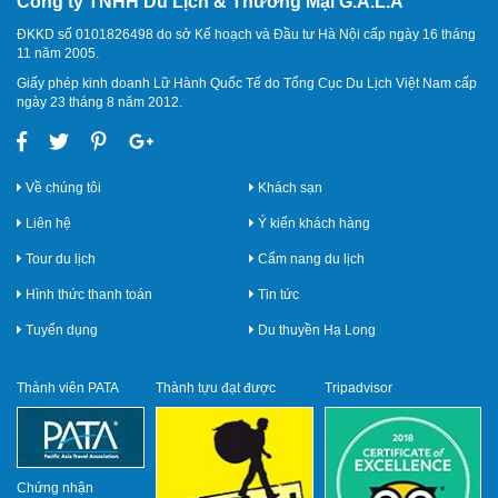
Công ty TNHH Du Lịch & Thương Mại G.A.L.A
ĐKKD số 0101826498 do sở Kế hoạch và Đầu tư Hà Nội cấp ngày 16 tháng
11 năm 2005.
Giấy phép kinh doanh Lữ Hành Quốc Tế do Tổng Cục Du Lịch Việt Nam cấp
ngày 23 tháng 8 năm 2012.
Về chúng tôi
Khách sạn
Liên hệ
Ý kiến khách hàng
Tour du lịch
Cẩm nang du lịch
Hình thức thanh toán
Tin tức
Tuyển dụng
Du thuyền Hạ Long
Thành viên PATA
Thành tựu đạt được
Tripadvisor
Chứng nhận