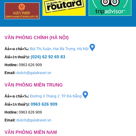
VĂN PHÒNG CHÍNH (HÀ NỘI)
Äá»‹a chá»‰:
Bùi Thị Xuân, Hai Bà Trưng, Hà Nội
(024) 62 92 65 83
Äiá»‡n thoáº¡i:
Hotline:
0963 626 909
Email:
dulich@galatravel.vn
VĂN PHÒNG MIỀN TRUNG
Äá»‹a chá»‰:
Đường 3 Tháng 2, TP Đà Nẵng
0963 626 909
Äiá»‡n thoáº¡i:
Hotline:
0963 626 909
Email:
dulich@galatravel.vn
VĂN PHÒNG MIỀN NAM