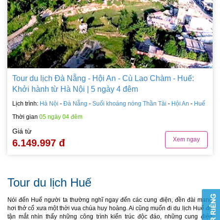
Tour du lịch Đà Nẵng - Hội An - Cù Lao Chàm - Huế:
Khởi hành từ Hà Nội | 5 ngày 4 đêm
Lịch trình:
Hà Nội
-
Đà Nẵng
-
Suối khoáng nóng Thần Tài
-
Hội An
-
Huế
Thời gian
05 ngày 04 đêm
Giá từ
Xem ngay
6.149.997 đ
Tour du lịch Huế
Nói đến Huế người ta thường nghĩ ngay đến các cung điện, đền đài mang
hơi thở cổ xưa một thời vua chúa huy hoàng. Ai cũng muốn đi du lịch Huế để
tận mắt nhìn thấy những công trình kiến trúc độc đáo, những cung điện