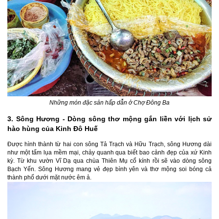
Những món đặc sản hấp dẫn ở Chợ Đông Ba
3. Sông Hương - Dòng sông thơ mộng gắn liền với lịch sử
hào hùng của Kinh Đô Huế
Được hình thành từ hai con sông Tả Trạch và Hữu Trạch, sông Hương dài
như một tấm lụa mềm mại, chảy quanh qua biết bao cảnh đẹp của xứ Kinh
kỳ. Từ khu vườn Vĩ Dạ qua chùa Thiên Mụ cổ kính rồi sẽ vào dòng sông
Bạch Yến. Sông Hương mang vẻ đẹp bình yên và thơ mộng soi bóng cả
thành phố dưới mặt nước êm ả.