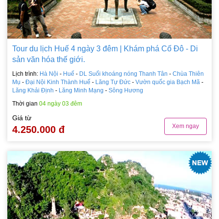
Tour du lịch Huế 4 ngày 3 đêm | Khám phá Cố Đô - Di
sản văn hóa thế giới.
Lịch trình:
Hà Nội
-
Huế
-
DL Suối khoáng nóng Thanh Tân
-
Chùa Thiên
Mụ
-
Đại Nội Kinh Thành Huế
-
Lăng Tự Đức
-
Vườn quốc gia Bạch Mã
-
Lăng Khải Định
-
Lăng Minh Mạng
-
Sông Hương
Thời gian
04 ngày 03 đêm
Giá từ
Xem ngay
4.250.000 đ