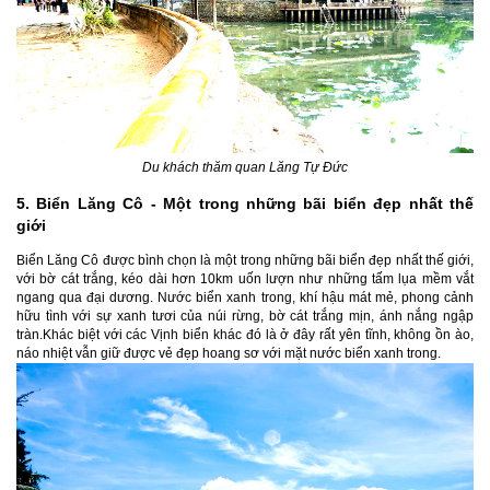
Du khách thăm quan Lăng Tự Đức
5. Biển Lăng Cô - Một trong những bãi biển đẹp nhất thế
giới
Biển Lăng Cô được bình chọn là một trong những bãi biển đẹp nhất thế giới,
với bờ cát trắng, kéo dài hơn 10km uốn lượn như những tấm lụa mềm vắt
ngang qua đại dương. Nước biển xanh trong, khí hậu mát mẻ, phong cảnh
hữu tình với sự xanh tươi của núi rừng, bờ cát trắng mịn, ánh nắng ngập
tràn.Khác biệt với các Vịnh biển khác đó là ở đây rất yên tĩnh, không ồn ào,
náo nhiệt vẫn giữ được vẻ đẹp hoang sơ với mặt nước biển xanh trong.