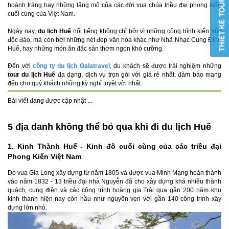
hoành tráng hay những lăng mộ của các đời vua chúa triều đại phong kiến
cuối cùng của Việt Nam.
Ngày nay,
du lịch Huế
nổi tiếng không chỉ bởi vì những công trình kiến trúc
độc đáo, mà còn bởi những nét đẹp văn hóa khác như Nhã Nhạc Cung Đình
Huế, hay những món ăn đặc sản thơm ngon khó cưỡng.
Đến với
công ty du lịch Galatravel
, du khách sẽ được trải nghiệm những
tour du lịch Huế
đa dạng, dịch vụ trọn gói với giá rẻ nhất, đảm bảo mang
đến cho quý khách những kỳ nghỉ tuyệt vời nhất.
Bài viết đang được cập nhật ...
5 địa danh không thể bỏ qua khi đi du lịch Huế
1. Kinh Thành Huế - Kinh đô cuối cùng của các triều đại
Phong Kiến Việt Nam
Do vua Gia Long xây dựng từ năm 1805 và được vua Minh Mạng hoàn thành
vào năm 1832 - 13 triều đại nhà Nguyễn đã cho xây dựng khá nhiều thành
quách, cung điện và các công trình hoàng gia.Trải qua gần 200 năm khu
kinh thành hiện nay còn hầu như nguyên vẹn với gần 140 công trình xây
dựng lớn nhỏ.