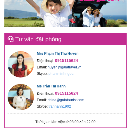
Tư vấn đặt phòng
Mrs Phạm Thị Thu Huyền
0915115624
Điện thoại:
Email:
huyen@galatravel.vn
Skype:
phamminhngoc
Ms Trần Thị Hạnh
0915115624
Điện thoại:
Email:
china@galatourist.com
Skype:
tranhanh1902
Thời gian làm việc từ 08:00 đến 22:00