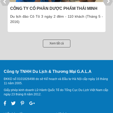
CÔNG TY CỔ PHẦN DƯỢC PHẨM THÁI MINH
Du lịch đảo Cô Tô 3 ngày 2 đêm - 110 khách (Tháng 5 -
2016)
Xem tất cả
Công ty TNHH Du Lịch & Thương Mại G.A.L.A
ĐKKD số 0101826498 do sở Kế hoạch và Đầu tư Hà Nội cấp ngày 16 tháng
11 năm 2005.
Giấy phép kinh doanh Lữ Hành Quốc Tế do Tổng Cục Du Lịch Việt Nam cấp
ngày 23 tháng 8 năm 2012.