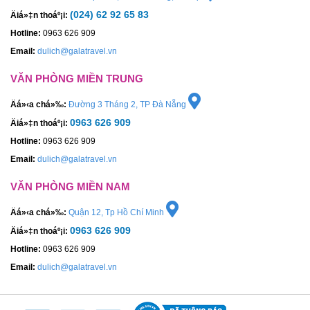
(024) 62 92 65 83
Äiá»‡n thoáº¡i:
Hotline:
0963 626 909
Email:
dulich@galatravel.vn
VĂN PHÒNG MIỀN TRUNG
Äá»‹a chá»‰:
Đường 3 Tháng 2, TP Đà Nẵng
0963 626 909
Äiá»‡n thoáº¡i:
Hotline:
0963 626 909
Email:
dulich@galatravel.vn
VĂN PHÒNG MIỀN NAM
Äá»‹a chá»‰:
Quận 12, Tp Hồ Chí Minh
0963 626 909
Äiá»‡n thoáº¡i:
Hotline:
0963 626 909
Email:
dulich@galatravel.vn