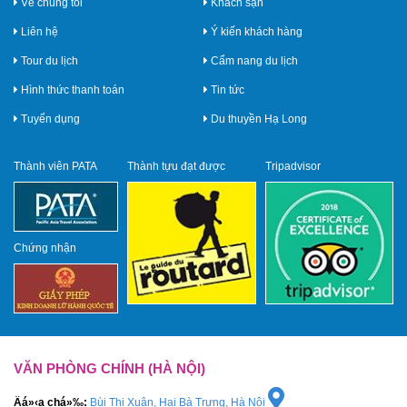
Về chúng tôi
Khách sạn
Liên hệ
Ý kiến khách hàng
Tour du lịch
Cẩm nang du lịch
Hình thức thanh toán
Tin tức
Tuyển dụng
Du thuyền Hạ Long
Thành viên PATA
Thành tựu đạt được
Tripadvisor
Chứng nhận
VĂN PHÒNG CHÍNH (HÀ NỘI)
Äá»‹a chá»‰:
Bùi Thị Xuân, Hai Bà Trưng, Hà Nội