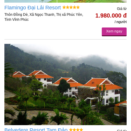
Flamingo Đại Lải Resort
Giá từ
1.980.000 đ
Thôn Đồng Dè, Xã Ngọc Thanh, Thị xã Phúc Yên,
Tỉnh Vĩnh Phúc
/ người
Xem ngay
Belvedere Resort Tam Đảo