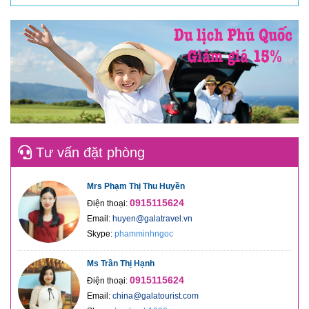
Tư vấn đặt phòng
Mrs Phạm Thị Thu Huyền
0915115624
Điện thoại:
Email:
huyen@galatravel.vn
Skype:
phamminhngoc
Ms Trần Thị Hạnh
0915115624
Điện thoại:
Email:
china@galatourist.com