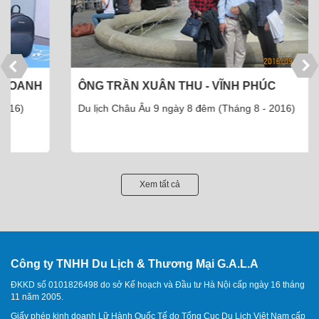
ÔNG TRẦN XUÂN THU - VĨNH PHÚC
Du lịch Châu Âu 9 ngày 8 đêm (Tháng 8 - 2016)
Xem tất cả
Công ty TNHH Du Lịch & Thương Mại G.A.L.A
ĐKKD số 0101826498 do sở Kế hoạch và Đầu tư Hà Nội cấp ngày 16 tháng
11 năm 2005.
Giấy phép kinh doanh Lữ Hành Quốc Tế do Tổng Cục Du Lịch Việt Nam cấp