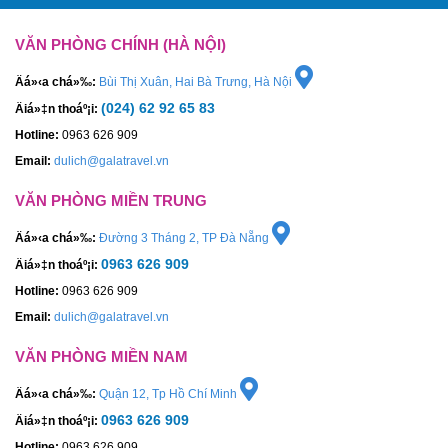
VĂN PHÒNG CHÍNH (HÀ NỘI)
Äá»‹a chá»‰:
Bùi Thị Xuân, Hai Bà Trưng, Hà Nội
(024) 62 92 65 83
Äiá»‡n thoáº¡i:
Hotline:
0963 626 909
Email:
dulich@galatravel.vn
VĂN PHÒNG MIỀN TRUNG
Äá»‹a chá»‰:
Đường 3 Tháng 2, TP Đà Nẵng
0963 626 909
Äiá»‡n thoáº¡i:
Hotline:
0963 626 909
Email:
dulich@galatravel.vn
VĂN PHÒNG MIỀN NAM
Äá»‹a chá»‰:
Quận 12, Tp Hồ Chí Minh
0963 626 909
Äiá»‡n thoáº¡i:
Hotline:
0963 626 909