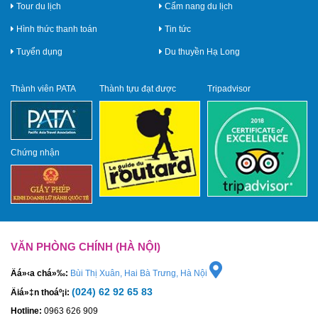
Tour du lịch
Cẩm nang du lịch
Hình thức thanh toán
Tin tức
Tuyển dụng
Du thuyền Hạ Long
Thành viên PATA
Thành tựu đạt được
Tripadvisor
Chứng nhận
VĂN PHÒNG CHÍNH (HÀ NỘI)
Äá»‹a chá»‰:
Bùi Thị Xuân, Hai Bà Trưng, Hà Nội
(024) 62 92 65 83
Äiá»‡n thoáº¡i:
Hotline:
0963 626 909