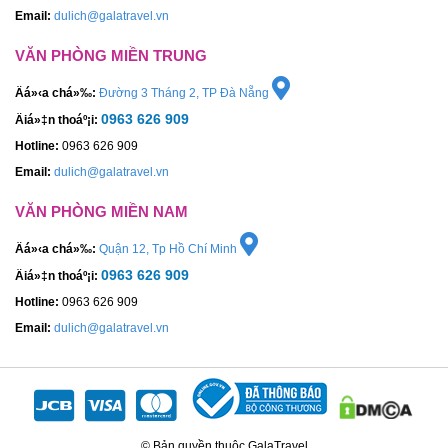
Email:
dulich@galatravel.vn
VĂN PHÒNG MIỀN TRUNG
Äá»‹a chá»‰:
Đường 3 Tháng 2, TP Đà Nẵng
0963 626 909
Äiá»‡n thoáº¡i:
Hotline:
0963 626 909
Email:
dulich@galatravel.vn
VĂN PHÒNG MIỀN NAM
Äá»‹a chá»‰:
Quận 12, Tp Hồ Chí Minh
0963 626 909
Äiá»‡n thoáº¡i:
Hotline:
0963 626 909
Email:
dulich@galatravel.vn
© Bản quyền thuộc GalaTravel