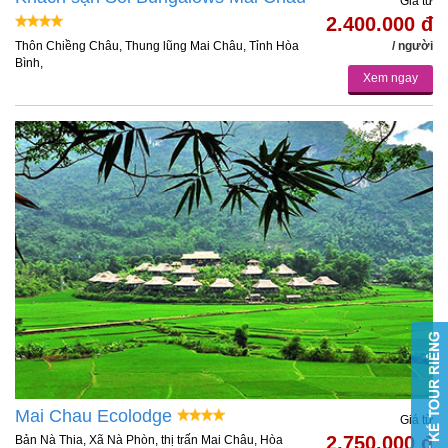
Giá từ
2.400.000 đ
Thôn Chiềng Châu, Thung lũng Mai Châu, Tỉnh Hòa
/ người
Bình,
Xem ngay
Mai Chau Ecolodge
Giá từ
2.750.000 đ
Bản Nà Thia, Xã Nà Phòn, thị trấn Mai Châu, Hòa