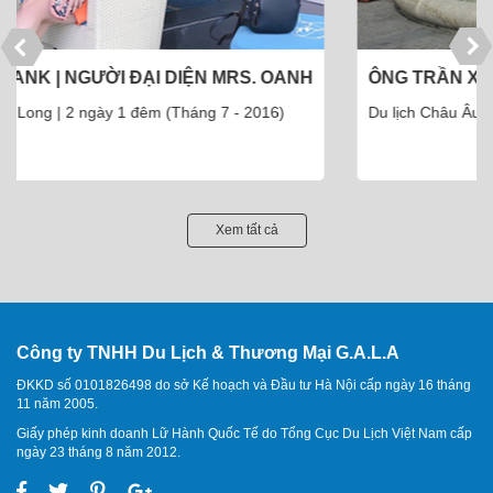
ÔNG TRẦN XUÂN THU - VĨNH PHÚC
Du lịch Châu Âu 9 ngày 8 đêm (Tháng 8 - 2016)
Xem tất cả
Công ty TNHH Du Lịch & Thương Mại G.A.L.A
ĐKKD số 0101826498 do sở Kế hoạch và Đầu tư Hà Nội cấp ngày 16 tháng
11 năm 2005.
Giấy phép kinh doanh Lữ Hành Quốc Tế do Tổng Cục Du Lịch Việt Nam cấp
ngày 23 tháng 8 năm 2012.