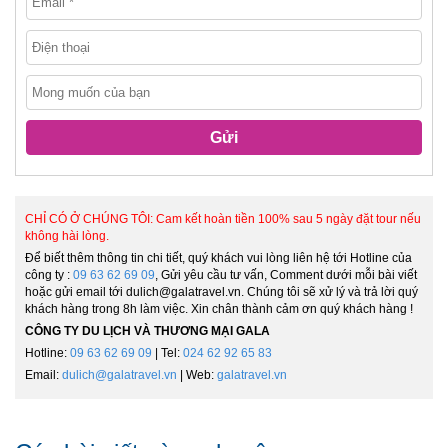
Gửi
CHỈ CÓ Ở CHÚNG TÔI: Cam kết hoàn tiền 100% sau 5 ngày đặt tour nếu
không hài lòng.
Để biết thêm thông tin chi tiết, quý khách vui lòng liên hệ tới Hotline của
công ty :
09 63 62 69 09
, Gửi yêu cầu tư vấn, Comment dưới mỗi bài viết
hoặc gửi email tới dulich@galatravel.vn. Chúng tôi sẽ xử lý và trả lời quý
khách hàng trong 8h làm việc. Xin chân thành cảm ơn quý khách hàng !
CÔNG TY DU LỊCH VÀ THƯƠNG MẠI GALA
Hotline:
09 63 62 69 09
| Tel:
024 62 92 65 83
Email:
dulich@galatravel.vn
| Web:
galatravel.vn