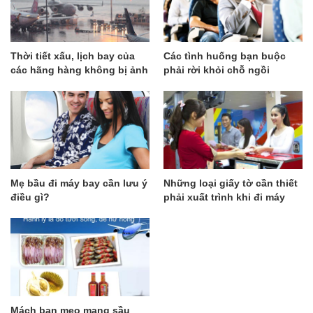
Thời tiết xấu, lịch bay của
Các tình huống bạn buộc
các hãng hàng không bị ảnh
phải rời khỏi chỗ ngồi
hưởng
chuyến bay dù đã mua vé
Mẹ bầu đi máy bay cần lưu ý
Những loại giấy tờ cần thiết
điều gì?
phải xuất trình khi đi máy
bay
Mách bạn mẹo mang sầu