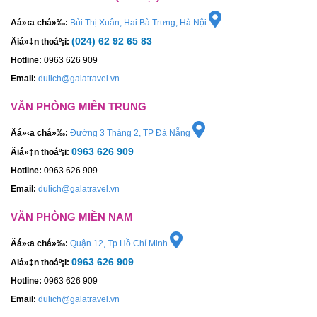
Äá»‹a chá»‰:
Bùi Thị Xuân, Hai Bà Trưng, Hà Nội
(024) 62 92 65 83
Äiá»‡n thoáº¡i:
Hotline:
0963 626 909
Email:
dulich@galatravel.vn
VĂN PHÒNG MIỀN TRUNG
Äá»‹a chá»‰:
Đường 3 Tháng 2, TP Đà Nẵng
0963 626 909
Äiá»‡n thoáº¡i:
Hotline:
0963 626 909
Email:
dulich@galatravel.vn
VĂN PHÒNG MIỀN NAM
Äá»‹a chá»‰:
Quận 12, Tp Hồ Chí Minh
0963 626 909
Äiá»‡n thoáº¡i:
Hotline:
0963 626 909
Email:
dulich@galatravel.vn