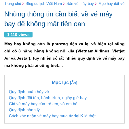
›
›
›
Trang chủ
Blog du lịch Việt Nam
Săn vé máy bay
Mẹo hay đặt vé
Những thông tin cần biết về vé máy
bay để không mất tiền oan
1.110 views
Máy bay không còn là phương tiện xa lạ, và hiện tại cũng
chỉ có 3 hãng hàng không nội đia (Vietnam Airlines, Vietjet
Air và Jestar), tuy nhiên có rất nhiều quy định về vé máy bay
mà không phải ai cũng biết....
Mục lục
[Ẩn]
Quy định hoàn hủy vé
Quy định đổi tên, hành trình, ngiày giờ bay
Giá vé máy bay của trẻ em, và em bé
Quy định hành lý
Cách xác nhận vé máy bay mua từ đại lý là thật