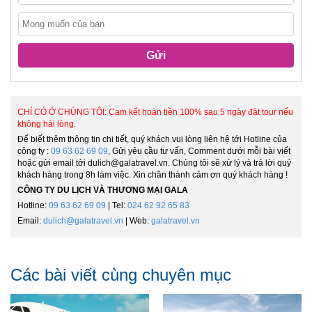
Gửi
CHỈ CÓ Ở CHÚNG TÔI: Cam kết hoàn tiền 100% sau 5 ngày đặt tour nếu
không hài lòng.
Để biết thêm thông tin chi tiết, quý khách vui lòng liên hệ tới Hotline của
công ty :
09 63 62 69 09
, Gửi yêu cầu tư vấn, Comment dưới mỗi bài viết
hoặc gửi email tới dulich@galatravel.vn. Chúng tôi sẽ xử lý và trả lời quý
khách hàng trong 8h làm việc. Xin chân thành cảm ơn quý khách hàng !
CÔNG TY DU LỊCH VÀ THƯƠNG MẠI GALA
Hotline:
09 63 62 69 09
| Tel:
024 62 92 65 83
Email:
dulich@galatravel.vn
| Web:
galatravel.vn
Các bài viết cùng chuyên mục