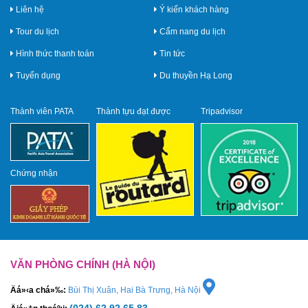
Liên hệ
Ý kiến khách hàng
Tour du lịch
Cẩm nang du lịch
Hình thức thanh toán
Tin tức
Tuyển dụng
Du thuyền Hạ Long
Thành viên PATA
Thành tựu đạt được
Tripadvisor
Chứng nhận
VĂN PHÒNG CHÍNH (HÀ NỘI)
Äá»‹a chá»‰:
Bùi Thị Xuân, Hai Bà Trưng, Hà Nội