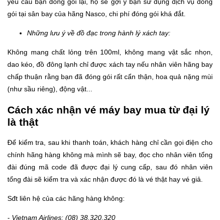
yêu cầu bạn đóng gói lại, họ sẽ gợi ý bạn sử dụng dịch vụ đóng
gói tại sân bay của hãng Nasco, chi phí đóng gói khá đắt.
Những lưu ý về đồ đạc trong hành lý xách tay:
Không mang chất lỏng trên 100ml, không mang vật sắc nhọn,
dao kéo, đồ đông lạnh chỉ được xách tay nếu nhân viên hãng bay
chấp thuận rằng bạn đã đóng gói rất cẩn thận, hoa quả nặng mùi
(như sầu riêng), động vật...
Cách xác nhận vé máy bay mua từ đại lý
là thật
Để kiểm tra, sau khi thanh toán, khách hàng chỉ cần gọi điện cho
chính hãng hàng không mà mình sẽ bay, đọc cho nhân viên tổng
đài đúng mã code đã được đại lý cung cấp, sau đó nhân viên
tổng đài sẽ kiểm tra và xác nhận được đó là vé thật hay vé giả.
Sđt liên hệ của các hãng hàng không:
- Vietnam Airlines: (08) 38.320.320