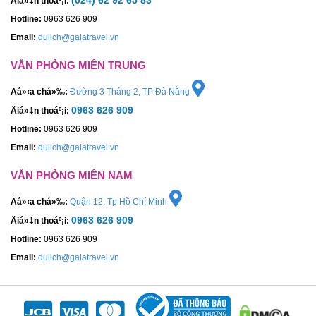
(024) 62 92 65 83
Äiá»‡n thoáº¡i:
Hotline:
0963 626 909
Email:
dulich@galatravel.vn
VĂN PHÒNG MIỀN TRUNG
Äá»‹a chá»‰:
Đường 3 Tháng 2, TP Đà Nẵng
0963 626 909
Äiá»‡n thoáº¡i:
Hotline:
0963 626 909
Email:
dulich@galatravel.vn
VĂN PHÒNG MIỀN NAM
Äá»‹a chá»‰:
Quận 12, Tp Hồ Chí Minh
0963 626 909
Äiá»‡n thoáº¡i:
Hotline:
0963 626 909
Email:
dulich@galatravel.vn