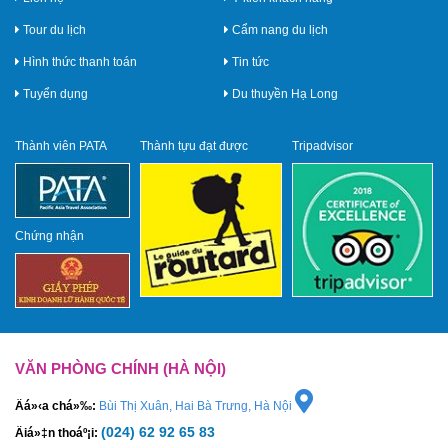
Tour du lịch
Cẩm nang du lịch
Hình thức thanh toán
Tin tức
Tuyển dụng
Du thuyền Hạ Long
Thành viên PATA
Thành tựu đạt được
Tripadvisor
Chứng nhận
VĂN PHÒNG CHÍNH (HÀ NỘI)
Äá»‹a chá»‰:
Bùi Thị Xuân, Hai Bà Trưng, Hà Nội
(024) 62 92 65 83
Äiá»‡n thoáº¡i: