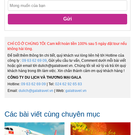
Gửi
CHỈ CÓ Ở CHÚNG TÔI: Cam kết hoàn tiền 100% sau 5 ngày đặt tour nếu
không hài lòng.
Để biết thêm thông tin chi tiết, quý khách vui lòng liên hệ tới Hotline của
công ty :
09 63 62 69 09
, Gửi yêu cầu tư vấn, Comment dưới mỗi bài viết
hoặc gửi email tới dulich@galatravel.vn. Chúng tôi sẽ xử lý và trả lời quý
khách hàng trong 8h làm việc. Xin chân thành cảm ơn quý khách hàng !
CÔNG TY DU LỊCH VÀ THƯƠNG MẠI GALA
Hotline:
09 63 62 69 09
| Tel:
024 62 92 65 83
Email:
dulich@galatravel.vn
| Web:
galatravel.vn
Các bài viết cùng chuyên mục