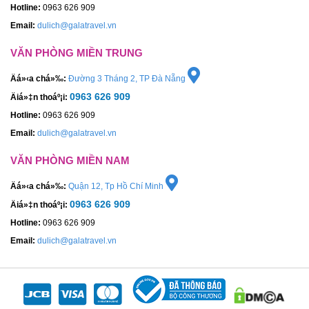
Hotline:
0963 626 909
Email:
dulich@galatravel.vn
VĂN PHÒNG MIỀN TRUNG
Äá»‹a chá»‰:
Đường 3 Tháng 2, TP Đà Nẵng
0963 626 909
Äiá»‡n thoáº¡i:
Hotline:
0963 626 909
Email:
dulich@galatravel.vn
VĂN PHÒNG MIỀN NAM
Äá»‹a chá»‰:
Quận 12, Tp Hồ Chí Minh
0963 626 909
Äiá»‡n thoáº¡i:
Hotline:
0963 626 909
Email:
dulich@galatravel.vn