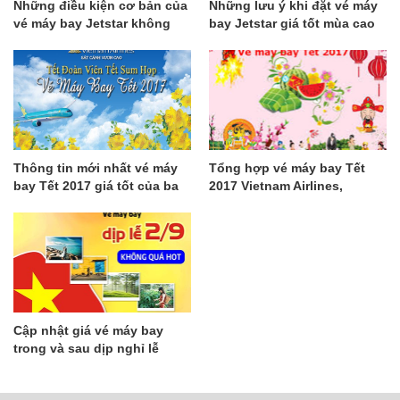
Những điều kiện cơ bản của
Những lưu ý khi đặt vé máy
vé máy bay Jetstar không
bay Jetstar giá tốt mùa cao
được bỏ qua
điểm
Thông tin mới nhất vé máy
Tổng hợp vé máy bay Tết
bay Tết 2017 giá tốt của ba
2017 Vietnam Airlines,
hãng nội địa
Vietjet, Jetstar LẦN 1
Cập nhật giá vé máy bay
trong và sau dịp nghỉ lễ
2/9/2016 - GalaTravel