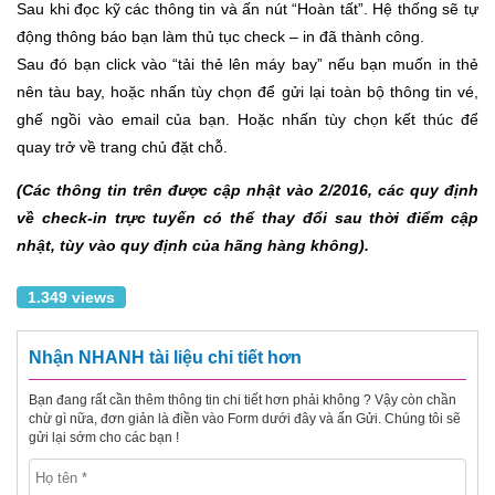
Sau khi đọc kỹ các thông tin và ấn nút “Hoàn tất”. Hệ thống sẽ tự
động thông báo bạn làm thủ tục check – in đã thành công.
Sau đó bạn click vào “tải thẻ lên máy bay” nếu bạn muốn in thẻ
nên tàu bay, hoặc nhấn tùy chọn để gửi lại toàn bộ thông tin vé,
ghế ngồi vào email của bạn. Hoặc nhấn tùy chọn kết thúc để
quay trở về trang chủ đặt chỗ.
(Các thông tin trên được cập nhật vào 2/2016, các quy định
về check-in trực tuyến có thể thay đổi sau thời điểm cập
nhật, tùy vào quy định của hãng hàng không).
1.349 views
Nhận NHANH tài liệu chi tiết hơn
Bạn đang rất cần thêm thông tin chi tiết hơn phải không ? Vậy còn chần
chừ gì nữa, đơn giản là điền vào Form dưới đây và ấn Gửi. Chúng tôi sẽ
gửi lại sớm cho các bạn !