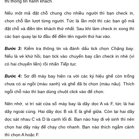
thị thông tin hành khách.
Nếu một mã đặt chỗ chung cho nhiều người thì bạn check in,
chọn chỗ lần lượt từng người. Tức là lần một thì các bạn gõ mã
đặt chỗ và điền tên khách thứ nhất. Sau khi làm check in xong thì
các bạn quay lại từ đầu để điền tên người thứ hai vào.
Bước 3:
Kiểm tra thông tin và đánh dấu tick chọn
Chặng bay
.
Nếu là vé khứ hồi, bạn tick vào chuyến bay cần check in nhé (vì
có hai chuyến liền) rồi nhấn
Tiếp tục.
Bước 4:
Sơ đồ máy bay hiện ra với các ký hiệu ghế còn trống
chưa có ai ngồi (màu xanh) và ghế đã bị chọn (màu nâu). Thích
ngỗi chỗ nào thì bạn dùng chuột click vào để chọn.
Nên nhớ, vị trí sát cửa sổ máy bay là dãy dọc A và F, tức là hai
dãy ngoài cùng. Hai dãy dọc B và E là ghế giữa. Còn lại hai dãy
dọc sát nhau C và D là cạnh lối đi. Bạn nào hay đi vệ sinh thì nên
chọn hai dãy này để chạy cho nhanh. Bạn nào thích ngắm cảnh
thì chọn A hoặc F.