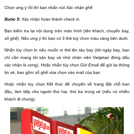
Chọn ưng ý rồi thì bạn nhấn nút
Xác nhận ghế
.
Bước 5:
Xác nhận hoàn thành check in.
Bạn kiểm tra lại nội dung trên màn hình (tên khách, chuyến bay,
số ghế). Nếu ưng ý thì bạn có 3 thẻ tuỳ chọn màu vàng bên dưới.
Nhấn tùy chọn
In
nếu muốn in thẻ lên tàu bay (tới ngày bay, bạn
chỉ cần mang tới sân bay và nhờ nhân viên Vietjetair đóng dấu
xác nhận là xong). Hoặc nhấn tùy chọn
Gửi Email
để gửi lại thông
tin vé, bao gồm số ghế vừa chọn vào mail của bạn
Hoặc nhấn tùy chọn Kết thúc để chuyển về trang đặt chỗ ban
đầu, làm tiếp cho người thứ hai, thứ ba trong vé (nếu có nhiều
khách đi chung).