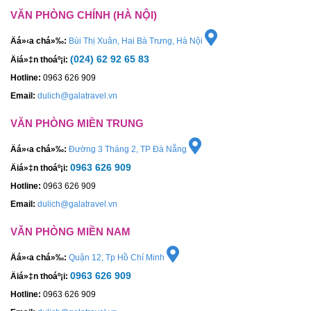
VĂN PHÒNG CHÍNH (HÀ NỘI)
Äá»‹a chá»‰:
Bùi Thị Xuân, Hai Bà Trưng, Hà Nội
(024) 62 92 65 83
Äiá»‡n thoáº¡i:
Hotline:
0963 626 909
Email:
dulich@galatravel.vn
VĂN PHÒNG MIỀN TRUNG
Äá»‹a chá»‰:
Đường 3 Tháng 2, TP Đà Nẵng
0963 626 909
Äiá»‡n thoáº¡i:
Hotline:
0963 626 909
Email:
dulich@galatravel.vn
VĂN PHÒNG MIỀN NAM
Äá»‹a chá»‰:
Quận 12, Tp Hồ Chí Minh
0963 626 909
Äiá»‡n thoáº¡i:
Hotline:
0963 626 909