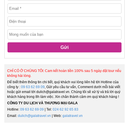
Gửi
CHỈ CÓ Ở CHÚNG TÔI: Cam kết hoàn tiền 100% sau 5 ngày đặt tour nếu
không hài lòng.
Để biết thêm thông tin chi tiết, quý khách vui lòng liên hệ tới Hotline của
công ty :
09 63 62 69 09
, Gửi yêu cầu tư vấn, Comment dưới mỗi bài viết
hoặc gửi email tới dulich@galatravel.vn. Chúng tôi sẽ xử lý và trả lời quý
khách hàng trong 8h làm việc. Xin chân thành cảm ơn quý khách hàng !
CÔNG TY DU LỊCH VÀ THƯƠNG MẠI GALA
Hotline:
09 63 62 69 09
| Tel:
024 62 92 65 83
Email:
dulich@galatravel.vn
| Web:
galatravel.vn