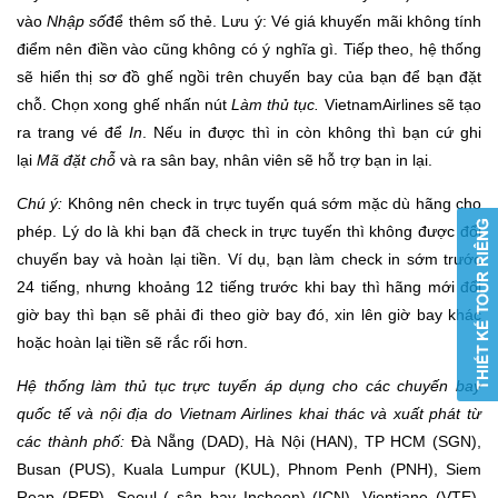
vào
Nhập số
để thêm số thẻ. Lưu ý: Vé giá khuyến mãi không tính
điểm nên điền vào cũng không có ý nghĩa gì. Tiếp theo, hệ thống
sẽ hiển thị sơ đồ ghế ngồi trên chuyến bay của bạn để bạn đặt
chỗ. Chọn xong ghế nhấn nút
Làm thủ tục.
VietnamAirlines sẽ tạo
ra trang vé để
In
. Nếu in được thì in còn không thì bạn cứ ghi
lại
Mã đặt chỗ
và ra sân bay, nhân viên sẽ hỗ trợ bạn in lại.
Chú ý:
Không nên check in trực tuyến quá sớm mặc dù hãng cho
phép. Lý do là khi bạn đã check in trực tuyến thì không được đổi
chuyến bay và hoàn lại tiền. Ví dụ, bạn làm check in sớm trước
24 tiếng, nhưng khoảng 12 tiếng trước khi bay thì hãng mới đổi
giờ bay thì bạn sẽ phải đi theo giờ bay đó, xin lên giờ bay khác
hoặc hoàn lại tiền sẽ rắc rối hơn.
Hệ thống làm thủ tục trực tuyến áp dụng cho các chuyến bay
quốc tế và nội địa do Vietnam Airlines khai thác và xuất phát từ
các thành phố:
Đà Nẵng (DAD), Hà Nội (HAN), TP HCM (SGN),
Busan (PUS), Kuala Lumpur (KUL), Phnom Penh (PNH), Siem
Reap (REP), Seoul ( sân bay Incheon) (ICN), Vientiane (VTE),