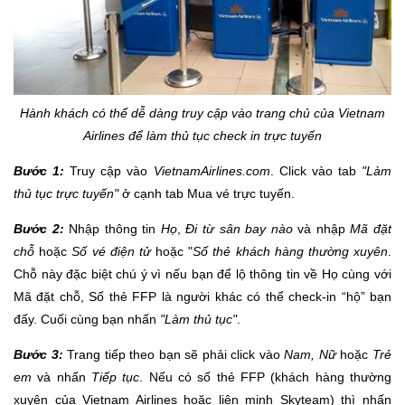
Hành khách có thể dễ dàng truy cập vào trang chủ của Vietnam
Airlines để làm thủ tục check in trực tuyến
Bước 1:
Truy cập vào
VietnamAirlines.com
. Click vào tab
"Làm
thủ tục trực tuyến"
ở cạnh tab Mua vé trực tuyến.
Bước 2:
Nhập thông tin
Họ
,
Đi từ sân bay nào
và nhập
Mã đặt
chỗ
hoặc
Số vé điện tử
hoặc "
Số thẻ khách hàng thường xuyên
.
Chỗ này đặc biệt chú ý vì nếu bạn để lộ thông tin về Họ cùng với
Mã đặt chỗ, Số thẻ FFP là người khác có thể check-in “hộ” bạn
đấy. Cuối cùng bạn nhấn
"Làm thủ tục"
.
Bước 3:
Trang tiếp theo bạn sẽ phải click vào
Nam, Nữ
hoặc
Trẻ
em
và nhấn
Tiếp tục
. Nếu có số thẻ FFP (khách hàng thường
xuyên của Vietnam Airlines hoặc liên minh Skyteam) thì nhấn