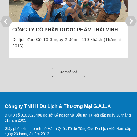
CÔNG TY CỔ PHẦN DƯỢC PHẨM THÁI MINH
Du lịch đảo Cô Tô 3 ngày 2 đêm - 110 khách (Tháng 5 -
2016)
Xem tất cả
Công ty TNHH Du Lịch & Thương Mại G.A.L.A
ĐKKD số 0101826498 do sở Kế hoạch và Đầu tư Hà Nội cấp ngày 16 tháng
11 năm 2005.
Giấy phép kinh doanh Lữ Hành Quốc Tế do Tổng Cục Du Lịch Việt Nam cấp
ngày 23 tháng 8 năm 2012.