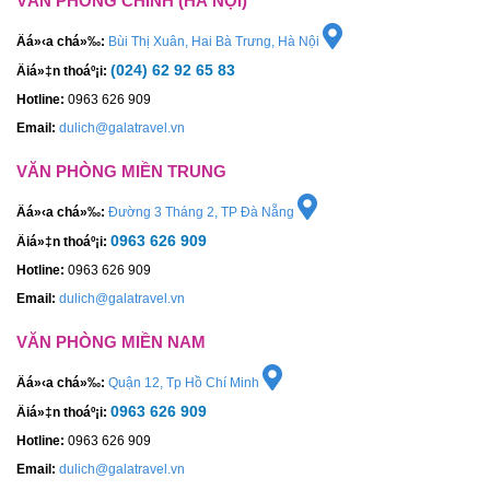
VĂN PHÒNG CHÍNH (HÀ NỘI)
Äá»‹a chá»‰:
Bùi Thị Xuân, Hai Bà Trưng, Hà Nội
(024) 62 92 65 83
Äiá»‡n thoáº¡i:
Hotline:
0963 626 909
Email:
dulich@galatravel.vn
VĂN PHÒNG MIỀN TRUNG
Äá»‹a chá»‰:
Đường 3 Tháng 2, TP Đà Nẵng
0963 626 909
Äiá»‡n thoáº¡i:
Hotline:
0963 626 909
Email:
dulich@galatravel.vn
VĂN PHÒNG MIỀN NAM
Äá»‹a chá»‰:
Quận 12, Tp Hồ Chí Minh
0963 626 909
Äiá»‡n thoáº¡i:
Hotline:
0963 626 909
Email:
dulich@galatravel.vn