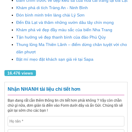
Đắm chìm trước vẻ đẹp kiêu sa của hoa cải trắng tại Đà Lạt
Khám phá di tích Tràng An - Ninh Bình
Đón bình minh trên làng chài Lý Sơn
Đến Đà Lạt và thăm những vườn dâu tây chín mọng
Khám phá vẻ đẹp đầy màu sắc của biển Nha Trang
Tận hưởng vẻ đẹp thanh bình của đảo Phú Qúy
Thung lũng Ma Thiên Lãnh – điểm dừng chân tuyệt vời cho
dân phượt
Bật mí mẹo đặt khách sạn giá rẻ tại Sapa
16.476 views
Nhận NHANH tài liệu chi tiết hơn
Bạn đang rất cần thêm thông tin chi tiết hơn phải không ? Vậy còn chần
chừ gì nữa, đơn giản là điền vào Form dưới đây và ấn Gửi. Chúng tôi sẽ
gửi lại sớm cho các bạn !