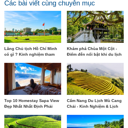
Các bài viết cùng chuyên mục
Lăng Chủ tịch Hồ Chí Minh
Khám phá Chùa Một Cột -
có gì ? Kinh nghiệm tham
Điểm đến nổi bật khi du lịch
quan chi tiết
Hà Nội
Top 10 Homestay Sapa View
Cẩm Nang Du Lịch Mù Cang
Đẹp Nhất Nhất Định Phải
Chải - Kinh Nghiệm & Lịch
Ghé
Trình Gợi Ý