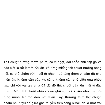
Thịt chuột nướng thơm phức, có vị ngọt, dai chắc như thịt gà và
đặc biệt là rất ít mỡ. Khi ăn, xé từng miếng thịt chuột nướng nóng
hổi, có thể chấm với muối ớt chanh sẽ tăng thêm vị đậm đà cho
món ăn. Không cần cầu kỳ, cũng không cần chế biến quá phức
tạp, chỉ với vài gia vị là đã đủ để thịt chuột dậy lên mùi vị đặc
trưng. Món thịt chuột nhìn có vẻ ghê rợn và khiến nhiều người
rùng mình. Nhưng đến với miền Tây, thưởng thức thịt chuột,
nhâm nhi rượu đế giữa ghe thuyền trên sông nước, đó là một trải