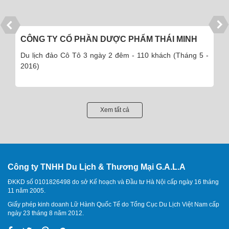
CÔNG TY CỔ PHẦN DƯỢC PHẨM THÁI MINH
Du lịch đảo Cô Tô 3 ngày 2 đêm - 110 khách (Tháng 5 -
2016)
Xem tất cả
Công ty TNHH Du Lịch & Thương Mại G.A.L.A
ĐKKD số 0101826498 do sở Kế hoạch và Đầu tư Hà Nội cấp ngày 16 tháng
11 năm 2005.
Giấy phép kinh doanh Lữ Hành Quốc Tế do Tổng Cục Du Lịch Việt Nam cấp
ngày 23 tháng 8 năm 2012.