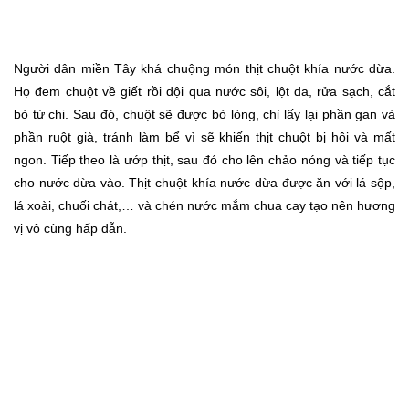
Người dân miền Tây khá chuộng món thịt chuột khía nước dừa.
Họ đem chuột về giết rồi dội qua nước sôi, lột da, rửa sạch, cắt
bỏ tứ chi. Sau đó, chuột sẽ được bỏ lòng, chỉ lấy lại phần gan và
phần ruột già, tránh làm bể vì sẽ khiến thịt chuột bị hôi và mất
ngon. Tiếp theo là ướp thịt, sau đó cho lên chảo nóng và tiếp tục
cho nước dừa vào. Thịt chuột khía nước dừa được ăn với lá sộp,
lá xoài, chuối chát,… và chén nước mắm chua cay tạo nên hương
vị vô cùng hấp dẫn.