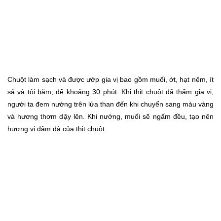
Chuột làm sạch và được ướp gia vị bao gồm muối, ớt, hạt nêm, ít
sả và tỏi băm, để khoảng 30 phút. Khi thịt chuột đã thấm gia vị,
người ta đem nướng trên lửa than đến khi chuyển sang màu vàng
và hương thơm dậy lên. Khi nướng, muối sẽ ngấm đều, tạo nên
hương vị đậm đà của thịt chuột.