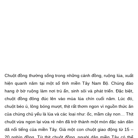
Chuột đồng thường sống trong những cánh đồng, ruộng lúa, xuất
hiện quanh năm tại một số tỉnh miền Tây Nam Bộ. Chúng đào
hang ở bờ ruộng làm nơi trú ẩn, sinh sôi và phát triển. Đặc biệt,
chuột đồng đông đúc lên vào mùa lúa chín cuối năm. Lúc đó,
chuột béo ú, lông bóng mượt, thịt rất thơm ngon vì nguồn thức ăn
của chúng chủ yếu là lúa và các loại như: ốc, mầm cây non… Thịt
chuột vừa ngon lại vừa rẻ nên đã trở thành một món đặc sản dân
dã nổi tiếng của miền Tây. Giá một con chuột giao động từ 15 –
20 nghìn đồng. Từ thịt chuột đồng, người dân miền Tây có thể