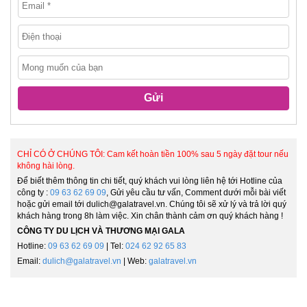
Gửi
CHỈ CÓ Ở CHÚNG TÔI: Cam kết hoàn tiền 100% sau 5 ngày đặt tour nếu
không hài lòng.
Để biết thêm thông tin chi tiết, quý khách vui lòng liên hệ tới Hotline của
công ty :
09 63 62 69 09
, Gửi yêu cầu tư vấn, Comment dưới mỗi bài viết
hoặc gửi email tới dulich@galatravel.vn. Chúng tôi sẽ xử lý và trả lời quý
khách hàng trong 8h làm việc. Xin chân thành cảm ơn quý khách hàng !
CÔNG TY DU LỊCH VÀ THƯƠNG MẠI GALA
Hotline:
09 63 62 69 09
| Tel:
024 62 92 65 83
Email:
dulich@galatravel.vn
| Web:
galatravel.vn