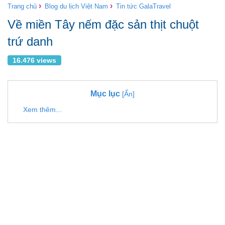
›
›
Trang chủ
Blog du lịch Việt Nam
Tin tức GalaTravel
Về miền Tây nếm đặc sản thịt chuột
trứ danh
16.476 views
Mục lục
[Ẩn]
Xem thêm...