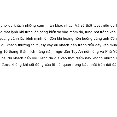
i cho du khách những cảm nhận khác nhau. Và sẽ thật tuyệt nếu du 
ác mát lạnh khi từng làn sóng biển xô vào mỏm đá, tung bọt trắng xóa
quang cảnh lúc bình minh lên đến khi hoàng hôn buông cùng ánh đèn
ho du khách thưởng thức, tuy vậy du khách nên tránh đến đây vào mù
g 10 tháng 8 âm lịch hàng năm, ngư dân Tuy An nói riêng và Phú Yê
vụ cá, du khách đến với Gành đá dĩa vào thời điểm này không những 
ược không khí sôi động của lễ hội quan trọng bậc nhất trên dải đất