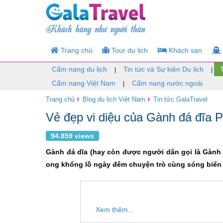
Trang chủ
Tour du lịch
Khách sạn
Cẩm nang du lịch
Tin tức và Sự kiện Du lịch
|
|
Cẩm nang Việt Nam
Cẩm nang nước ngoài
|
›
›
Trang chủ
Blog du lịch Việt Nam
Tin tức GalaTravel
Vẻ đẹp vi diệu của Gành đá đĩa 
94.859 views
Gành đá dĩa (hay còn được người dân gọi là Gành 
ong khổng lồ ngày đêm chuyện trò cùng sóng biể
Xem thêm...