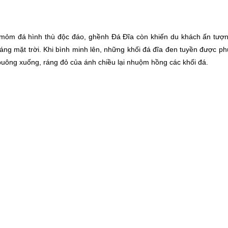
 mỏm đá hình thù độc đáo, ghềnh Đá Đĩa còn khiến du khách ấn tượn
áng mặt trời. Khi bình minh lên, những khối đá đĩa đen tuyền được p
buông xuống, ráng đỏ của ánh chiều lại nhuộm hồng các khối đá.