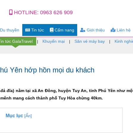
HOTLINE:
0963 626 909
Du thuyền
Tin tức
Cẩm nang
Giới thiệu
Liên hệ
Tin tức GalaTravel
Khuyến mại
Săn vé máy bay
Kinh nghi
|
|
|
Phú Yên hớp hồn mọi du khách
đá đĩa) nằm tại xã An Đông, huyện Tuy An, tỉnh Phú Yên như mộ
n mênh mang cách thành phố Tuy Hòa chừng 40km.
Mục lục
[Ẩn]