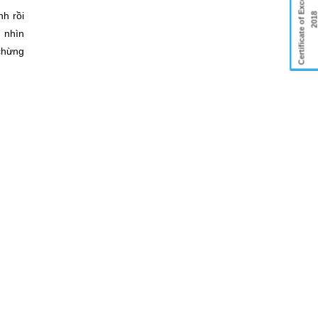
Certificate of Excellence
nh rồi
201
 nhìn
chừng