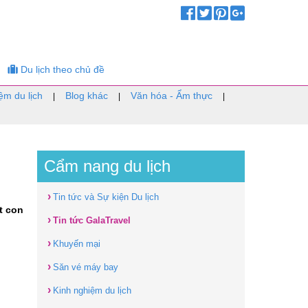
Du lịch theo chủ đề
ệm du lịch
Blog khác
Văn hóa - Ẩm thực
|
|
|
Cẩm nang du lịch
›
Tin tức và Sự kiện Du lịch
t con
›
Tin tức GalaTravel
›
Khuyến mại
›
Săn vé máy bay
›
Kinh nghiệm du lịch