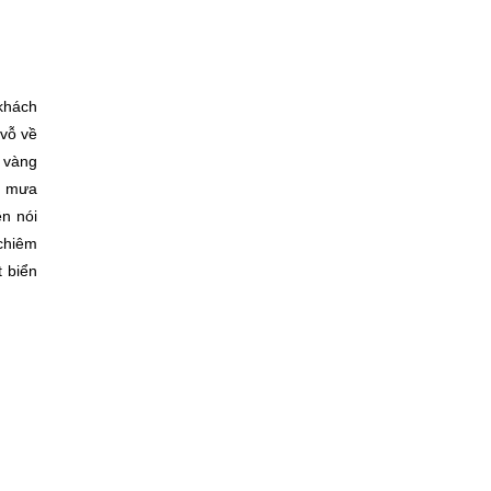
khách
 vỗ về
 vàng
a mưa
n nói
chiêm
 biển