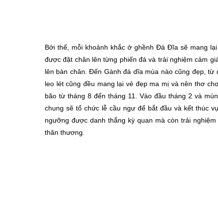
Bởi thế, mỗi khoảnh khắc ở ghềnh Đá Đĩa sẽ mang lạ
được đặt chân lên từng phiến đá và trải nghiệm cảm gi
lên bàn chân. Đến Gành đá dĩa mùa nào cũng đẹp, từ 
leo lét cũng đều mang lại vẻ đẹp ma mị và nên thơ c
bão từ tháng 8 đến tháng 11. Vào đầu tháng 2 và mùn
chung sẽ tổ chức lễ cầu ngư để bắt đầu và kết thúc 
ngưỡng được danh thắng kỳ quan mà còn trải nghiệm đ
thân thương.