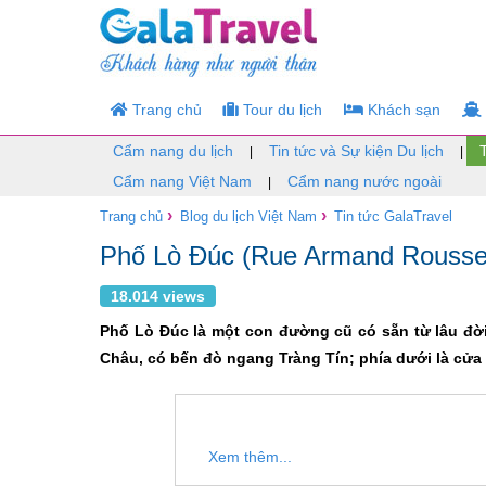
Trang chủ
Tour du lịch
Khách sạn
Cẩm nang du lịch
Tin tức và Sự kiện Du lịch
|
|
Cẩm nang Việt Nam
Cẩm nang nước ngoài
|
›
›
Trang chủ
Blog du lịch Việt Nam
Tin tức GalaTravel
Phố Lò Đúc (Rue Armand Rousse
18.014 views
Phố Lò Đúc là một con đường cũ có sẵn từ lâu đời;
Châu, có bến đò ngang Tràng Tín; phía dưới là cửa
Xem thêm...