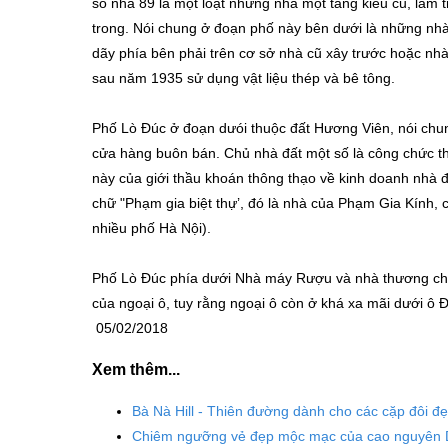
số nhà 89 là một loạt những nhà một tầng kiểu cũ, làm 
trong. Nói chung ở đoạn phố này bên dưới là những nhà
dãy phía bên phải trên cơ sở nhà cũ xây trước hoặc nh
sau năm 1935 sử dụng vật liệu thép và bê tông.
Phố Lò Đúc ở đoạn dưói thuộc đất Hương Viên, nói chun
cửa hàng buôn bán. Chủ nhà đất một số là công chức t
này của giới thầu khoán thông thạo về kinh doanh nh
chữ "Phạm gia biệt thự’, đó là nhà của Phạm Gia Kính,
nhiều phố Hà Nội).
Phố Lò Đúc phía dưới Nhà máy Rượu và nhà thương chó
của ngoại ô, tuy rằng ngoại ô còn ở khá xa mãi dưới ô 
05/02/2018
Xem thêm...
Bà Nà Hill - Thiên đường dành cho các cặp đôi đ
Chiêm ngưỡng vẻ đẹp mộc mạc của cao nguyên D