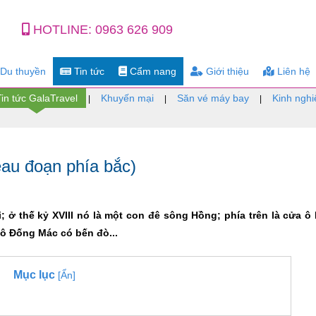
HOTLINE:
0963 626 909
Du thuyền
Tin tức
Cẩm nang
Giới thiệu
Liên hệ
Tin tức GalaTravel
Khuyến mại
Săn vé máy bay
Kinh nghi
|
|
|
au đoạn phía bắc)
 ở thế kỷ XVIII nó là một con đê sông Hồng; phía trên là cửa ô
 ô Đống Mác có bến đò...
Mục lục
[Ẩn]