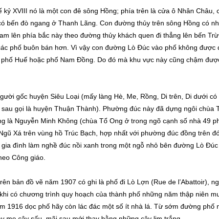
ế kỷ XVIII nó là một con đê sông Hồng; phía trên là cửa ô Nhân Châu, 
 có bến đò ngang ở Thanh Lãng. Con đường thủy trên sông Hồng có nh
Nam lên phía bắc này theo đường thủy khách quen đi thẳng lên bến Tr
các phố buôn bán hơn. Vì vậy con đường Lò Đúc vào phố không được
là phố Huế hoặc phố Nam Đồng. Do đó mà khu vực này cũng chậm đư
người gốc huyện Siêu Loại (mấy làng Hè, Me, Rồng, Di trên, Di dưới có
i sau gọi là huyện Thuận Thành). Phường đúc này đã dựng ngôi chùa 
đồng là Nguyễn Minh Không (chùa Tổ Ong ở trong ngõ cạnh số nhà 49 p
Ngũ Xá trên vùng hồ Trúc Bạch, hợp nhất với phường đúc đồng trên đó
 gia đình làm nghề đúc nồi xanh trong một ngỗ nhỏ bên đường Lò Đúc
theo Công giáo.
rên bản đồ vẽ năm 1907 có ghi là phố đi Lò Lợn (Rue de l’Abattoir), n
 khi có chương trình quy hoạch của thành phố những năm thập niên mư
m 1916 dọc phố hãy còn lác đác một số ít nhà lá. Từ sớm đường phố 
ây me cây sấu, mãi sau mới thay bằng những cây lim trắng.