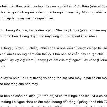
hiệu bán thực phẩm và tạp hóa của người Tàu Phúc Kiến (nhà số 1, 
ho các gia đình người nước ngoài trong khu vực này. Một ngôi nhà ba
í nghiệp làm giày vải của người Tàu.
g Hưong Viên cũ, tức là đến ngã tư Nhà máy Rượu (phố Larrivée nay 
thì ở hai bên đường đoạn phố này cũng có những nét khác nhau.
i tầng (16 trên 36 chiếc), nhiều nhà là nhà kiểu cũ được cải tạo lại, số
hà cổ làm từ những năm đầu thế kỷ. Phía bên số chẵn này có rạp chiếu
người Tây vợ Việt Nam (Labeye) và đất của một người Tây khác (Cloira
50).
 quay ra phía Lò Đúc; tường và hàng rào sắt Nhà máy Rượu chiếm mộ
nhà một tầng của nhà máy.
 bên số chẵn đối diện (25 trên 36) vì có tới 6 ngôi nhà kiểu villa có s
 trường Lê Ngọc Hân) chiếm một khoảng đất rộng. Quãng từ số nhà 7