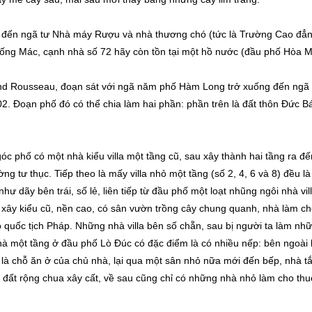
g đến ngã tư Nhà máy Rượu và nhà thương chó (tức là Trường Cao đẳ
Đống Mác, cạnh nhà số 72 hãy còn tồn tại một hồ nước (đầu phố Hòa M
and Rousseau, đoạn sát với ngã năm phố Hàm Long trở xuống đến ngã 
2. Đoạn phố đó có thể chia làm hai phần: phần trên là đất thôn Đức B
óc phố có một nhà kiểu villa một tầng cũ, sau xây thành hai tầng ra đế
ng tư thục. Tiếp theo là mấy villa nhỏ một tầng (số 2, 4, 6 và 8) đều là
dãy bên trái, số lẻ, liên tiếp từ đầu phố một loạt nhũng ngôi nhà vil
à xây kiểu cũ, nền cao, có sân vườn trồng cây chung quanh, nhà làm c
 quốc tịch Pháp. Những nhà villa bên số chẵn, sau bị người ta làm nh
à một tầng ở đầu phố Lò Đúc có đặc điểm là có nhiều nếp: bên ngoài 
là chỗ ăn ở của chủ nhà, lại qua một sân nhỏ nữa mới đến bếp, nhà t
 đất rộng chua xây cất, về sau cũng chỉ có những nhà nhỏ làm cho thu