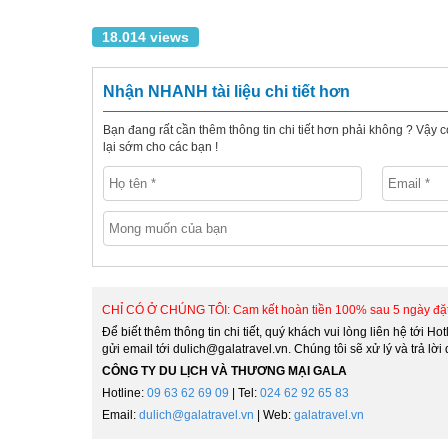
18.014 views
Nhận NHANH tài liệu chi tiết hơn
Bạn đang rất cần thêm thông tin chi tiết hơn phải không ? Vậy 
lại sớm cho các bạn !
CHỈ CÓ Ở CHÚNG TÔI: Cam kết hoàn tiền 100% sau 5 ngày đặt 
Để biết thêm thông tin chi tiết, quý khách vui lòng liên hệ tới Hot
gửi email tới dulich@galatravel.vn. Chúng tôi sẽ xử lý và trả l
CÔNG TY DU LỊCH VÀ THƯƠNG MẠI GALA
Hotline:
09 63 62 69 09
| Tel:
024 62 92 65 83
Email:
dulich@galatravel.vn
| Web:
galatravel.vn