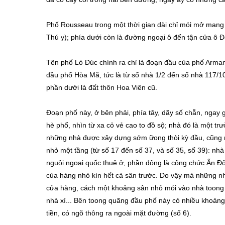
Phố Rousseau trong một thời gian dài chỉ mói mở man
Thú y); phía dưới còn là đường ngoại ô đến tận cửa ô 
Tên phố Lò Đúc chính ra chỉ là đoạn đầu của phố Arm
đầu phố Hòa Mã, tức là từ số nhà 1/2 đến số nhà 117/10
phần dưới là đất thôn Hoa Viên cũ.
Đoạn phố này, ở bên phải, phía tây, dãy số chẵn, ngay g
hè phố, nhìn từ xa cỏ vẻ cao to đồ sộ; nhà đó là một trườ
những nhà được xây dựng sớm ữong thòi kỳ đầu, cũng như 
nhỏ một tầng (từ số 17 đến số 37, và số 35, số 39): nh
nguôi ngoại quốc thuê ở, phần đông là công chức Ấn Độ
của hàng nhỏ kín hết cả sân trước. Do vậy mà những nh
cửa hàng, cách một khoảng sân nhỏ mói vào nhà toong 
nhà xí... Bên toong quãng đầu phố này có nhiều khoảng
tiền, có ngõ thông ra ngoài mặt đường (số 6).