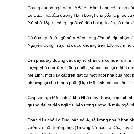
Chung quanh ngã năm Lò Đúc - Hàm Long có tới ba cửa 
Lò Đúc, nhà đầu đường Hàm Long) chủ yếu là phục vụ c
(số nhà 18) trụ cổng ngoài có đắp hai quả cầu, là một x
Cả đoạn phố từ ngã năm Hàm Long đến hết địa phận làn
Nguyễn Công Trứ), tất cả có khoảng trên 100 nóc nhà, 
Bên phía tây đường cái, dãy số chẵn chỉ có nửa là nhà ha
lượng nhà mói làm không nhiều, và còn sót lại một ít n
Mê Linh, mói xây cất trên đất cũ một ngôi nhà của một 
nhường lại cho thành phố. (Rạp Mê Linh mói có năm 19
Giáp với rạp Mê Linh là khu Nhà máy Rượu, cổng chính
quãng dài ra đến ngã tư, bên trong tường là mấy ngôi 
Đoạn đầu phố Lò Đúc, bên số lẻ, số lượng nhà ít hon phía
vườn và một trường học (Trường Nữ học Lò Đúc, nay là