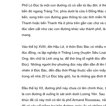
Phố Lò Đúc là một con đường cũ có sẵn từ lâu đời; ở th
bến đò ngang Tràng Tín; phía dưới là cửa ô Đống Mác
bến, song trên con đường giao thông từ các tỉnh miền 
Thanh hoặc bến Thanh Hà ở phía trên gần các chợ và 
đúc sầm uất như các con đường khác vào thành phố, 
mang.
Vào thế kỷ XVIII, đời Hậu Lê, ở thôn Đức Bác có nhiều 
đúc đồng, ra lập nghiệp ờ Thăng Long (huyện Siêu Loạ
Ong; tên chữ là Linh ứng tự, để thờ ông tổ nghề đúc 
Đúc). Những người thợ phường đúc này dần dần đi lên 
nhiên ở Đức Bác, đến đầu thời Pháp thuộc vẫn còn mấy
trong số nhà 20 Lò Đúc bây giờ), họ là những gia đình 
Đầu thế kỷ XX, đường phố này chưa có tên chính thúc, t
là con đường đi xuống lò sát sinh dưới Lương Yên. Sau
khúc đê cũ này mới có tên là phố Armand Rousseau, nă
đã có cây cối trồng hai bên đường; ngày ấy có những c