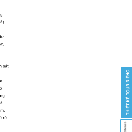
ng
ã).
tư
ác,
n sát
la
ho
ững
là
ắm,
ê rẻ