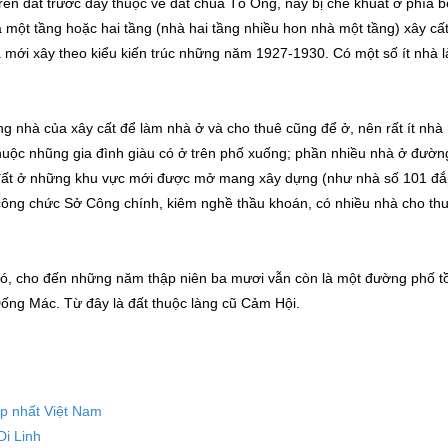
trên đất trước đây thuộc về đất chùa Tổ Ong, nay bị che khuất ở phía 
 một tầng hoặc hai tầng (nhà hai tầng nhiều hon nhà một tầng) xây cấ
à mới xây theo kiểu kiến trúc những năm 1927-1930. Có một số ít nhà 
g nhà của xây cất để làm nhà ở và cho thuê cũng để ở, nên rất ít nh
huộc nhũng gia đình giàu có ở trên phố xuống; phần nhiều nhà ở đườn
à đất ở những khu vực mới được mở mang xây dựng (như nhà số 101 đ
 công chức Sở Công chính, kiêm nghề thầu khoán, có nhiều nhà cho th
, cho đến những năm thập niên ba mươi vẫn còn là một đường phố tồ
Đống Mác. Từ đây là đất thuộc làng cũ Cảm Hội.
ẹp nhất Việt Nam
i Linh