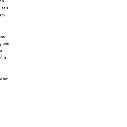
bên
t sau
làm
à mở
g phố
ắp
uê ở
i tàn