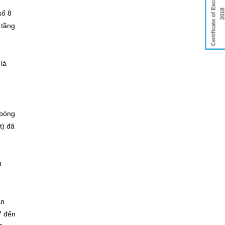
Certificate of Excellence
201
số 8
 tầng
là
 bóng
t) đã
t
ân
7 đến