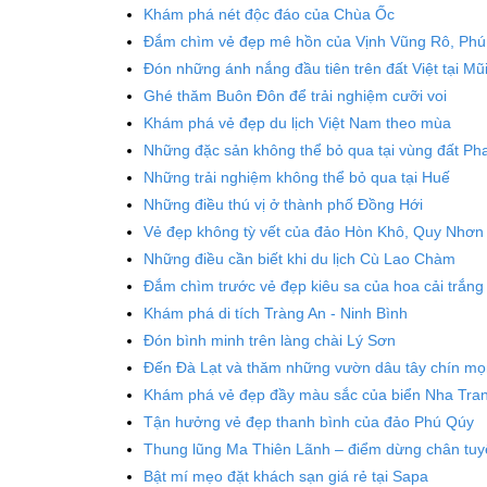
Khám phá nét độc đáo của Chùa Ốc
Đắm chìm vẻ đẹp mê hồn của Vịnh Vũng Rô, Phú
Đón những ánh nắng đầu tiên trên đất Việt tại Mũ
Ghé thăm Buôn Đôn để trải nghiệm cưỡi voi
Khám phá vẻ đẹp du lịch Việt Nam theo mùa
Những đặc sản không thể bỏ qua tại vùng đất Pha
Những trải nghiệm không thể bỏ qua tại Huế
Những điều thú vị ở thành phố Đồng Hới
Vẻ đẹp không tỳ vết của đảo Hòn Khô, Quy Nhơn
Những điều cần biết khi du lịch Cù Lao Chàm
Đắm chìm trước vẻ đẹp kiêu sa của hoa cải trắng 
Khám phá di tích Tràng An - Ninh Bình
Đón bình minh trên làng chài Lý Sơn
Đến Đà Lạt và thăm những vườn dâu tây chín m
Khám phá vẻ đẹp đầy màu sắc của biển Nha Tra
Tận hưởng vẻ đẹp thanh bình của đảo Phú Qúy
Thung lũng Ma Thiên Lãnh – điểm dừng chân tuyệ
Bật mí mẹo đặt khách sạn giá rẻ tại Sapa