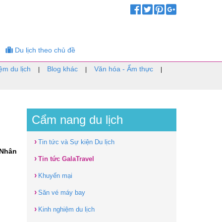
Du lịch theo chủ đề
ệm du lịch
Blog khác
Văn hóa - Ẩm thực
|
|
|
Cẩm nang du lịch
›
Tin tức và Sự kiện Du lịch
 Nhân
›
Tin tức GalaTravel
›
Khuyến mại
›
Săn vé máy bay
›
Kinh nghiệm du lịch