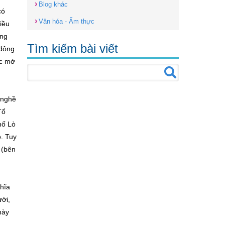
›
Blog khác
có
›
Văn hóa - Ẩm thực
iều
ừng
Tìm kiếm bài viết
 đông
ợc mở
 nghề
Tổ
hố Lò
. Tuy
 (bên
ghĩa
ời,
này