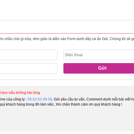
còn chần chừ gì nữa, đơn giản là điền vào Form dưới đây và ấn Gửi. Chúng tôi sẽ g
Gửi
tour nếu không hài lòng.
line của công ty :
09 63 62 69 09
, Gửi yêu cầu tư vấn, Comment dưới mỗi bài viết 
ời quý khách hàng trong 8h làm việc. Xin chân thành cảm ơn quý khách hàng !