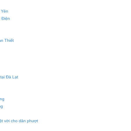
 Yên
i Điện
n Thiết
tại Đà Lạt
ọng
ng
t vời cho dân phượt