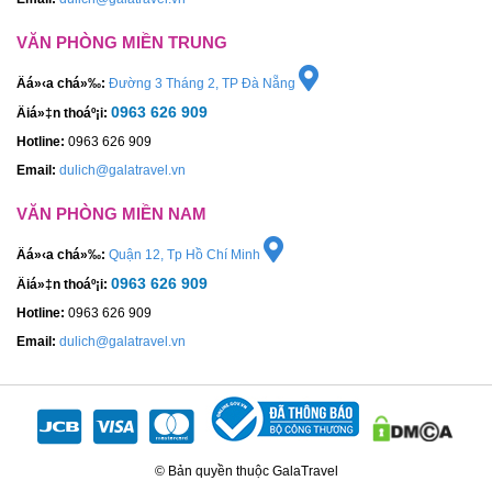
VĂN PHÒNG MIỀN TRUNG
Äá»‹a chá»‰:
Đường 3 Tháng 2, TP Đà Nẵng
0963 626 909
Äiá»‡n thoáº¡i:
Hotline:
0963 626 909
Email:
dulich@galatravel.vn
VĂN PHÒNG MIỀN NAM
Äá»‹a chá»‰:
Quận 12, Tp Hồ Chí Minh
0963 626 909
Äiá»‡n thoáº¡i:
Hotline:
0963 626 909
Email:
dulich@galatravel.vn
© Bản quyền thuộc GalaTravel