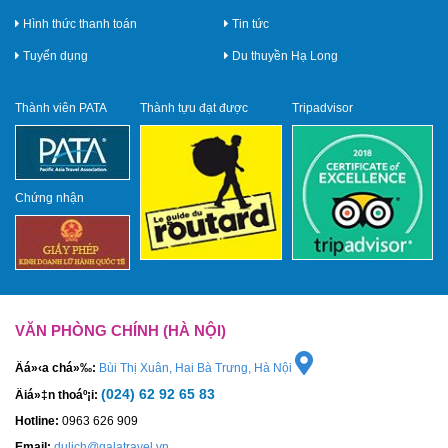
Hình thức thanh toán
Tin tức
Tuyển dụng
Du thuyền Hạ Long
Thành viên PATA
Thành tựu đạt được
Tripadvisor
Chứng nhận
VĂN PHÒNG CHÍNH (HÀ NỘI)
Äá»‹a chá»‰:
Bùi Thị Xuân, Hai Bà Trưng, Hà Nội
(024) 62 92 65 83
Äiá»‡n thoáº¡i:
Hotline:
0963 626 909
Email:
dulich@galatravel.vn