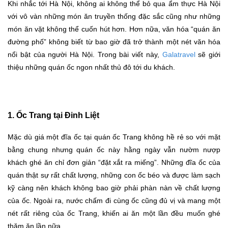
Khi nhắc tới Hà Nội, không ai không thể bỏ qua ẩm thực Hà Nội
với vô vàn những món ăn truyền thống đặc sắc cũng như những
món ăn vặt không thể cuốn hút hơn. Hơn nữa, văn hóa “quán ăn
đường phố” không biết từ bao giờ đã trở thành một nét văn hóa
nổi bật của người Hà Nội. Trong bài viết này,
Galatravel
sẽ giới
thiệu những quán ốc ngon nhất thủ đô tới du khách.
1. Ốc Trang tại Đinh Liệt
Mặc dù giá một đĩa ốc tại quán ốc Trang không hề rẻ so với mặt
bằng chung nhưng quán ốc này hằng ngày vẫn nườm nượp
khách ghé ăn chỉ đơn giản “đặt xắt ra miếng”. Những đĩa ốc của
quán thật sự rất chất lượng, những con ốc béo và được làm sạch
kỹ càng nên khách không bao giờ phải phàn nàn về chất lượng
của ốc. Ngoài ra, nước chấm đi cùng ốc cũng đủ vị và mang một
nét rất riêng của ốc Trang, khiến ai ăn một lần đều muốn ghé
thăm ăn lần nữa.