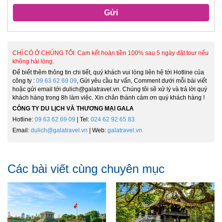
Gửi
CHỈ CÓ Ở CHÚNG TÔI: Cam kết hoàn tiền 100% sau 5 ngày đặt tour nếu
không hài lòng.
Để biết thêm thông tin chi tiết, quý khách vui lòng liên hệ tới Hotline của
công ty :
09 63 62 69 09
, Gửi yêu cầu tư vấn, Comment dưới mỗi bài viết
hoặc gửi email tới dulich@galatravel.vn. Chúng tôi sẽ xử lý và trả lời quý
khách hàng trong 8h làm việc. Xin chân thành cảm ơn quý khách hàng !
CÔNG TY DU LỊCH VÀ THƯƠNG MẠI GALA
Hotline:
09 63 62 69 09
| Tel:
024 62 92 65 83
Email:
dulich@galatravel.vn
| Web:
galatravel.vn
Các bài viết cùng chuyên mục