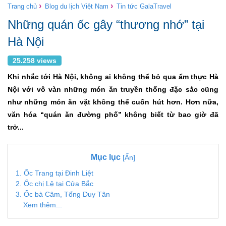
›
›
Trang chủ
Blog du lịch Việt Nam
Tin tức GalaTravel
Những quán ốc gây “thương nhớ” tại
Hà Nội
25.258 views
Khi nhắc tới Hà Nội, không ai không thể bỏ qua ẩm thực Hà
Nội với vô vàn những món ăn truyền thống đặc sắc cũng
như những món ăn vặt không thể cuốn hút hơn. Hơn nữa,
văn hóa “quán ăn đường phố” không biết từ bao giờ đã
trở...
Mục lục
[Ẩn]
1. Ốc Trang tại Đinh Liệt
2. Ốc chị Lệ tại Cửa Bắc
3. Ốc bà Câm, Tống Duy Tân
Xem thêm...