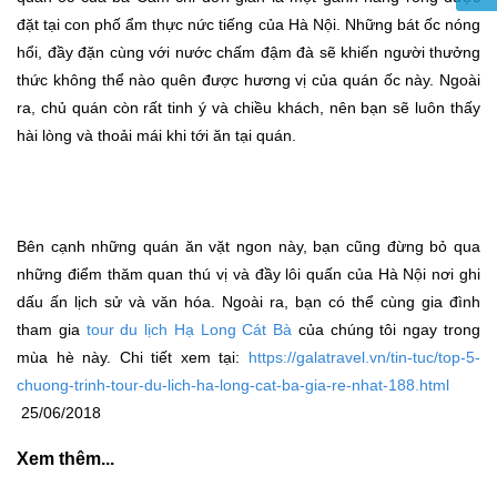
đặt tại con phố ẩm thực nức tiếng của Hà Nội. Những bát ốc nóng
hổi, đầy đặn cùng với nước chấm đậm đà sẽ khiến người thưởng
thức không thể nào quên được hương vị của quán ốc này. Ngoài
ra, chủ quán còn rất tinh ý và chiều khách, nên bạn sẽ luôn thấy
hài lòng và thoải mái khi tới ăn tại quán.
Bên cạnh những quán ăn vặt ngon này, bạn cũng đừng bỏ qua
những điểm thăm quan thú vị và đầy lôi quấn của Hà Nội nơi ghi
dấu ấn lịch sử và văn hóa. Ngoài ra, bạn có thể cùng gia đình
tham gia
tour du lịch Hạ Long Cát Bà
của chúng tôi ngay trong
mùa hè này. Chi tiết xem tại:
https://galatravel.vn/tin-tuc/top-5-
chuong-trinh-tour-du-lich-ha-long-cat-ba-gia-re-nhat-188.html
25/06/2018
Xem thêm...