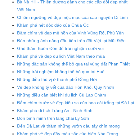
Bà Nà Hill - Thiên đường dành cho các cặp đôi đẹp nhất
Việt Nam
Chiêm ngưỡng vẻ đẹp mộc mạc của cao nguyên Di Linh
Khám phá nét độc đáo của Chùa Ốc
Đắm chìm vẻ đẹp mê hồn của Vịnh Vũng Rô, Phú Yên
Đón những ánh nắng đầu tiên trên đất Việt tại Mũi Điện
Ghé thăm Buôn Đôn để trải nghiệm cưỡi voi
Khám phá vẻ đẹp du lịch Việt Nam theo mùa
Những đặc sản không thể bỏ qua tại vùng đất Phan Thiết
Những trải nghiệm không thể bỏ qua tại Huế
Những điều thú vị ở thành phố Đồng Hới
Vẻ đẹp không tỳ vết của đảo Hòn Khô, Quy Nhơn
Những điều cần biết khi du lịch Cù Lao Chàm
Đắm chìm trước vẻ đẹp kiêu sa của hoa cải trắng tại Đà Lạt
Khám phá di tích Tràng An - Ninh Bình
Đón bình minh trên làng chài Lý Sơn
Đến Đà Lạt và thăm những vườn dâu tây chín mọng
Khám phá vẻ đẹp đầy màu sắc của biển Nha Trang