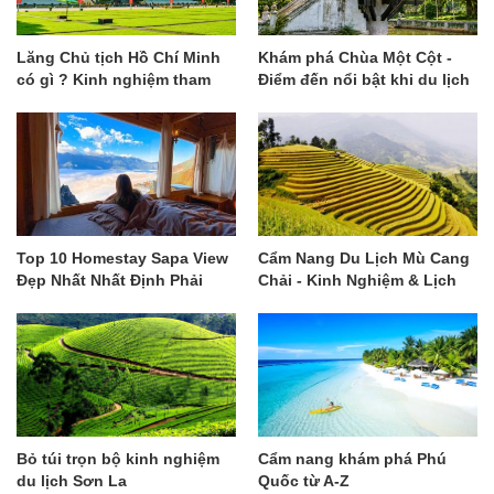
Lăng Chủ tịch Hồ Chí Minh
Khám phá Chùa Một Cột -
có gì ? Kinh nghiệm tham
Điểm đến nổi bật khi du lịch
quan chi tiết
Hà Nội
Top 10 Homestay Sapa View
Cẩm Nang Du Lịch Mù Cang
Đẹp Nhất Nhất Định Phải
Chải - Kinh Nghiệm & Lịch
Ghé
Trình Gợi Ý
Bỏ túi trọn bộ kinh nghiệm
Cẩm nang khám phá Phú
du lịch Sơn La
Quốc từ A-Z