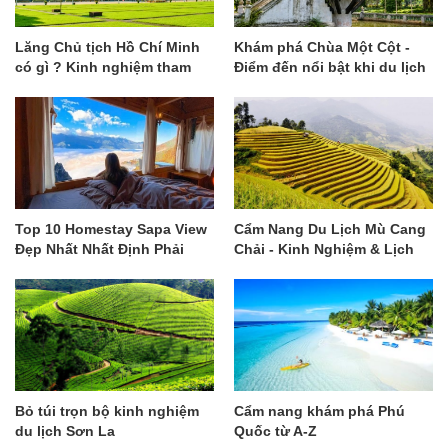
Lăng Chủ tịch Hồ Chí Minh
Khám phá Chùa Một Cột -
có gì ? Kinh nghiệm tham
Điểm đến nổi bật khi du lịch
quan chi tiết
Hà Nội
Top 10 Homestay Sapa View
Cẩm Nang Du Lịch Mù Cang
Đẹp Nhất Nhất Định Phải
Chải - Kinh Nghiệm & Lịch
Ghé
Trình Gợi Ý
Bỏ túi trọn bộ kinh nghiệm
Cẩm nang khám phá Phú
du lịch Sơn La
Quốc từ A-Z