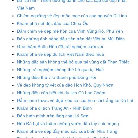
Bà Nà Hill - Thiên đường dành cho các cặp đôi đẹp nhất
Việt Nam
Chiêm ngưỡng vẻ đẹp mộc mạc của cao nguyên Di Linh
Khám phá nét độc đáo của Chùa Ốc
Đắm chìm vẻ đẹp mê hồn của Vịnh Vũng Rô, Phú Yên
Đón những ánh nắng đầu tiên trên đất Việt tại Mũi Điện
Ghé thăm Buôn Đôn để trải nghiệm cưỡi voi
Khám phá vẻ đẹp du lịch Việt Nam theo mùa
Những đặc sản không thể bỏ qua tại vùng đất Phan Thiết
Những trải nghiệm không thể bỏ qua tại Huế
Những điều thú vị ở thành phố Đồng Hới
Vẻ đẹp không tỳ vết của đảo Hòn Khô, Quy Nhơn
Những điều cần biết khi du lịch Cù Lao Chàm
Đắm chìm trước vẻ đẹp kiêu sa của hoa cải trắng tại Đà Lạt
Khám phá di tích Tràng An - Ninh Bình
Đón bình minh trên làng chài Lý Sơn
Đến Đà Lạt và thăm những vườn dâu tây chín mọng
Khám phá vẻ đẹp đầy màu sắc của biển Nha Trang