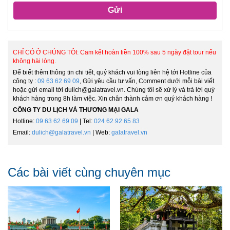
Gửi
CHỈ CÓ Ở CHÚNG TÔI: Cam kết hoàn tiền 100% sau 5 ngày đặt tour nếu
không hài lòng.
Để biết thêm thông tin chi tiết, quý khách vui lòng liên hệ tới Hotline của
công ty :
09 63 62 69 09
, Gửi yêu cầu tư vấn, Comment dưới mỗi bài viết
hoặc gửi email tới dulich@galatravel.vn. Chúng tôi sẽ xử lý và trả lời quý
khách hàng trong 8h làm việc. Xin chân thành cảm ơn quý khách hàng !
CÔNG TY DU LỊCH VÀ THƯƠNG MẠI GALA
Hotline:
09 63 62 69 09
| Tel:
024 62 92 65 83
Email:
dulich@galatravel.vn
| Web:
galatravel.vn
Các bài viết cùng chuyên mục