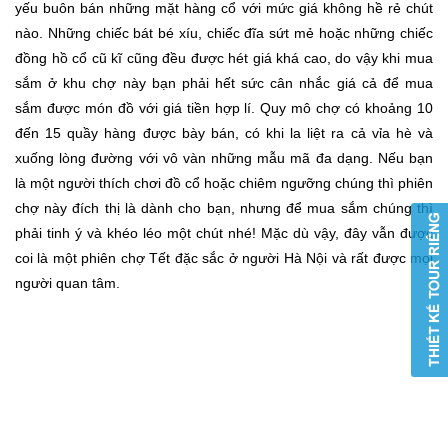
yếu buôn bán những mặt hàng cổ với mức giá không hề rẻ chút
nào. Những chiếc bát bé xíu, chiếc đĩa sứt mẻ hoặc những chiếc
đồng hồ cổ cũ kĩ cũng đều được hét giá khá cao, do vậy khi mua
sắm ở khu chợ này bạn phải hết sức cân nhắc giá cả để mua
sắm được món đồ với giá tiền hợp lí. Quy mô chợ có khoảng 10
đến 15 quầy hàng được bày bán, có khi la liệt ra cả vỉa hè và
xuống lòng đường với vô vàn những mẫu mã đa dạng. Nếu bạn
là một người thích chơi đồ cổ hoặc chiêm ngưỡng chúng thì phiên
chợ này đích thị là dành cho bạn, nhưng để mua sắm chúng thì
phải tinh ý và khéo léo một chút nhé! Mặc dù vậy, đây vẫn được
coi là một phiên chợ Tết đặc sắc ở người Hà Nội và rất được mọi
người quan tâm.