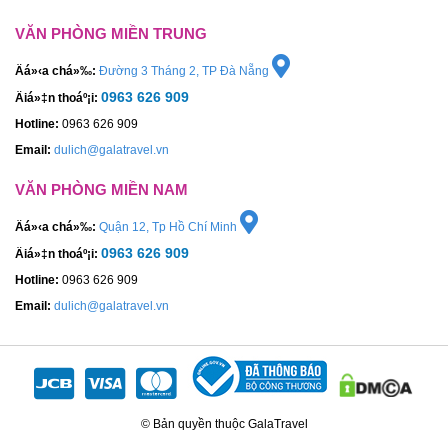
VĂN PHÒNG MIỀN TRUNG
Äá»‹a chá»‰:
Đường 3 Tháng 2, TP Đà Nẵng
0963 626 909
Äiá»‡n thoáº¡i:
Hotline:
0963 626 909
Email:
dulich@galatravel.vn
VĂN PHÒNG MIỀN NAM
Äá»‹a chá»‰:
Quận 12, Tp Hồ Chí Minh
0963 626 909
Äiá»‡n thoáº¡i:
Hotline:
0963 626 909
Email:
dulich@galatravel.vn
© Bản quyền thuộc GalaTravel