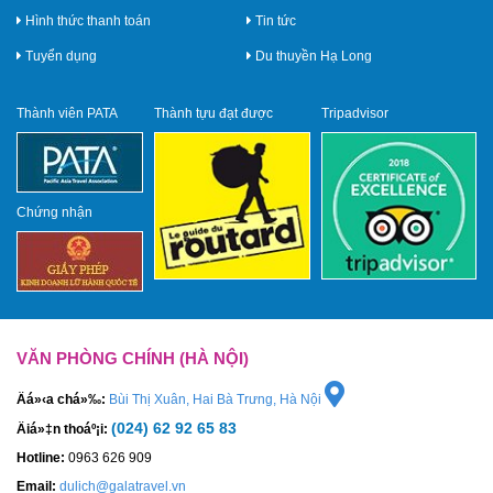
Hình thức thanh toán
Tin tức
Tuyển dụng
Du thuyền Hạ Long
Thành viên PATA
Thành tựu đạt được
Tripadvisor
Chứng nhận
VĂN PHÒNG CHÍNH (HÀ NỘI)
Äá»‹a chá»‰:
Bùi Thị Xuân, Hai Bà Trưng, Hà Nội
(024) 62 92 65 83
Äiá»‡n thoáº¡i:
Hotline:
0963 626 909
Email:
dulich@galatravel.vn