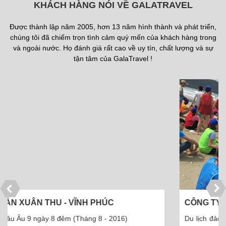
KHÁCH HÀNG NÓI VỀ GALATRAVEL
Được thành lập năm 2005, hơn 13 năm hình thành và phát triển,
chúng tôi đã chiếm trọn tình cảm quý mến của khách hàng trong
và ngoài nước. Họ đánh giá rất cao về uy tín, chất lượng và sự
tận tâm của GalaTravel !
CÔNG TY CỔ PHẦN DƯỢC PHẨM THÁI MINH
Du lịch đảo Cô Tô 3 ngày 2 đêm - 110 khách (Tháng 5 -