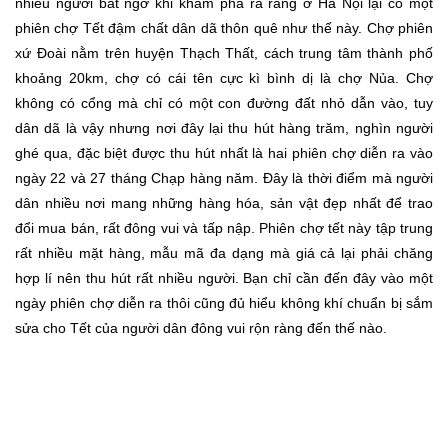
nhiều người bất ngờ khi khám phá ra rằng ở Hà Nội lại có một
phiên chợ Tết đậm chất dân dã thôn quê như thế này. Chợ phiên
xứ Đoài nằm trên huyện Thạch Thất, cách trung tâm thành phố
khoảng 20km, chợ có cái tên cực kì bình dị là chợ Nủa. Chợ
không có cổng mà chỉ có một con đường đất nhỏ dẫn vào, tuy
dân dã là vậy nhưng nơi đây lại thu hút hàng trăm, nghìn người
ghé qua, đặc biệt được thu hút nhất là hai phiên chợ diễn ra vào
ngày 22 và 27 tháng Chạp hàng năm. Đây là thời điểm mà người
dân nhiều nơi mang những hàng hóa, sản vật đẹp nhất để trao
đổi mua bán, rất đông vui và tấp nập. Phiên chợ tết này tập trung
rất nhiều mặt hàng, mẫu mã đa dạng mà giá cả lại phải chăng
hợp lí nên thu hút rất nhiều người. Bạn chỉ cần đến đây vào một
ngày phiên chợ diễn ra thôi cũng đủ hiểu không khí chuẩn bị sắm
sửa cho Tết của người dân đông vui rộn ràng đến thế nào.