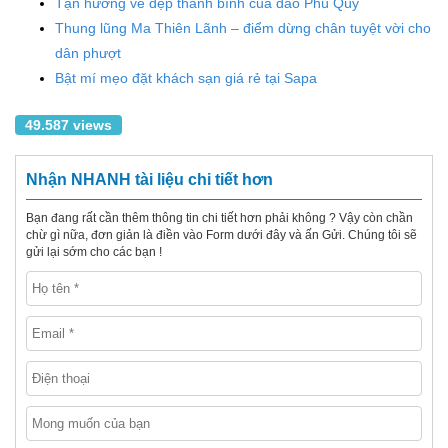
Tận hưởng vẻ đẹp thanh bình của đảo Phú Qúy
Thung lũng Ma Thiên Lãnh – điểm dừng chân tuyệt vời cho
dân phượt
Bật mí mẹo đặt khách sạn giá rẻ tại Sapa
49.587 views
Nhận NHANH tài liệu chi tiết hơn
Bạn đang rất cần thêm thông tin chi tiết hơn phải không ? Vậy còn chần
chừ gì nữa, đơn giản là điền vào Form dưới đây và ấn Gửi. Chúng tôi sẽ
gửi lại sớm cho các bạn !