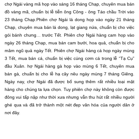
chợ Ngái vàng mã họp vào sáng 16 tháng Chạp, chuyên mua bán
đồ vàng mã, chuẩn bị lễ tiễn ông Công - ông Táo chầu Trời vào
23 tháng Chạp.Phiên chợ Ngái lá dong họp vào ngày 21 tháng
Chạp, chuyên mua bán lá dong, lạt giang nứa, chuẩn bị cho việc
gói bánh chưng… trước Tết. Phiên chợ Ngái hàng cam họp vào
ngày 26 tháng Chạp, mua bán cam bưởi, hoa quả, chuẩn bị cho
mâm ngũ quả ngày Tết. Phiên chợ Ngái hàng cá họp ngày mùng
3 Tết, mua bán cá, chuẩn bị việc cúng cơm cá trong lễ “Tạ Cụ”
đầu Xuân. hợ Ngái hàng gà họp vào mùng 6 Tết, chuyên mua
bán gà, chuẩn bị cho lễ hạ cây nêu ngày mùng 7 tháng Giêng.
Ngày nay, chợ Ngái đã được bổ sung thêm rất nhiều loại mặt
hàng cho chúng ta lựa chọn. Tuy phiên chợ này không còn được
đông vui tấp nập như thời xưa nhưng vẫn thu hút rất nhiều người
ghé qua và đã trở thành một nét đẹp văn hóa của người dân ở
nơi đây.