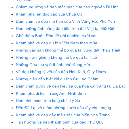
Chiêm ngưỡng vẻ đẹp mộc mạc của cao nguyên Di Linh
Khám phá nét độc đáo của Chùa Ốc
Đắm chìm vẻ đẹp mê hồn của Vịnh Vũng Rô, Phú Yên
Đón những ánh nắng đầu tiên trên đất Việt tại Mũi Điện
Ghé thăm Buôn Đôn để trải nghiệm cưỡi voi
Khám phá vẻ đẹp du lịch Việt Nam theo mùa
Những đặc sản không thể bỏ qua tại vùng đất Phan Thiết
Những trải nghiệm không thể bỏ qua tại Huế
Những điều thú vị ở thành phố Đồng Hới
Vẻ đẹp không tỳ vết của đảo Hòn Khô, Quy Nhơn
Những điều cần biết khi du lịch Cù Lao Chàm
Đắm chìm trước vẻ đẹp kiêu sa của hoa cải trắng tại Đà Lạt
Khám phá di tích Tràng An - Ninh Bình
Đón bình minh trên làng chài Lý Sơn
Đến Đà Lạt và thăm những vườn dâu tây chín mọng
Khám phá vẻ đẹp đầy màu sắc của biển Nha Trang
Tận hưởng vẻ đẹp thanh bình của đảo Phú Qúy