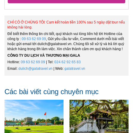
CHỈ CÓ Ở CHÚNG TÔI: Cam kết hoàn tiền 100% sau 5 ngày đặt tour nếu
không hài lòng.
Để biết thêm thông tin chi tiết, quý khách vui lòng liên hệ tới Hotline của
công ty :
09 63 62 69 09
, Gửi yêu cầu tư vấn, Comment dưới mỗi bài viết
hoặc gửi email tới dulich@galatravel.vn. Chúng tôi sẽ xử lý và trả lời quý
khách hàng trong 8h làm việc. Xin chân thành cảm ơn quý khách hàng !
CÔNG TY DU LỊCH VÀ THƯƠNG MẠI GALA
Hotline:
09 63 62 69 09
| Tel:
024 62 92 65 83
Email:
dulich@galatravel.vn
| Web:
galatravel.vn
Các bài viết cùng chuyên mục