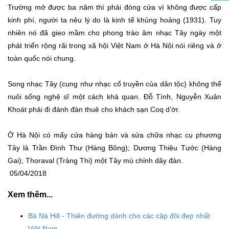
Trường mở được ba năm thì phải đóng cửa vì không được cấp
kinh phí, người ta nêu lý do là kinh tế khủng hoảng (1931). Tuy
nhiên nó đã gieo mầm cho phong trào âm nhạc Tây ngày một
phát triển rộng rãi trong xã hội Việt Nam ở Hà Nội nói riêng và ở
toàn quốc nói chung.
Song nhạc Tây (cung như nhạc cổ truyền của dân tộc) không thể
nuôi sống nghệ sĩ một cách khả quan. Đỗ Tình, Nguyễn Xuân
Khoát phải đi đánh đàn thuê cho khách sạn Coq d’ờr.
Ở Hà Nội có mấy cửa hàng bán và sửa chữa nhạc cụ phương
Tây là Trần Đình Thư (Hàng Bông); Dương Thiệu Tước (Hàng
Gai); Thoraval (Tràng Thi) một Tây mù chỉnh dây đàn.
05/04/2018
Xem thêm...
Bà Nà Hill - Thiên đường dành cho các cặp đôi đẹp nhất
Việt Nam