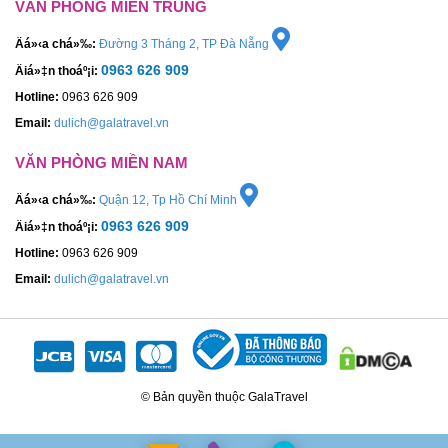
VĂN PHÒNG MIỀN TRUNG
Äá»‹a chá»‰:
Đường 3 Tháng 2, TP Đà Nẵng
0963 626 909
Äiá»‡n thoáº¡i:
Hotline:
0963 626 909
Email:
dulich@galatravel.vn
VĂN PHÒNG MIỀN NAM
Äá»‹a chá»‰:
Quận 12, Tp Hồ Chí Minh
0963 626 909
Äiá»‡n thoáº¡i:
Hotline:
0963 626 909
Email:
dulich@galatravel.vn
© Bản quyền thuộc GalaTravel