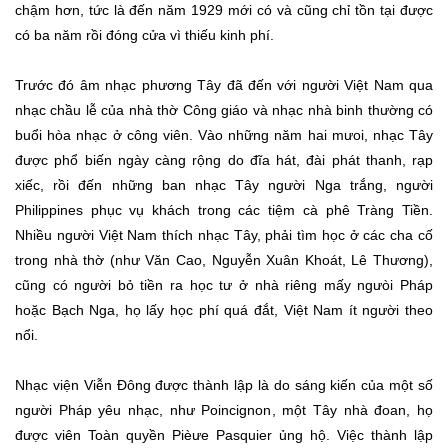
chậm hơn, tức là đến năm 1929 mới có và cũng chỉ tồn tại được
có ba năm rồi đóng cửa vì thiếu kinh phí.
Trước đó âm nhạc phương Tây đã đến với người Việt Nam qua
nhạc chầu lễ của nhà thờ Công giáo và nhạc nhà binh thường có
buổi hòa nhạc ở công viên. Vào những năm hai mưoi, nhạc Tây
được phổ biến ngày càng rộng do đĩa hát, đài phát thanh, rạp
xiếc, rồi đến những ban nhạc Tây người Nga trắng, người
Philippines phục vụ khách trong các tiệm cà phê Tràng Tiền.
Nhiều người Việt Nam thích nhạc Tây, phải tìm học ở các cha cố
trong nhà thờ (như Văn Cao, Nguyễn Xuân Khoát, Lê Thương),
cũng có người bỏ tiền ra học tư ở nhà riêng mấy ngưòi Pháp
hoặc Bạch Nga, họ lấy học phí quá đắt, Việt Nam ít người theo
nổi.
Nhạc viện Viễn Đông được thành lập là do sáng kiến của một số
người Pháp yêu nhạc, như Poincignon, một Tây nhà đoan, họ
được viên Toàn quyền Pièưe Pasquier ủng hộ. Việc thành lập