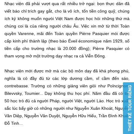
Nhạc viện đã phải vượt qua rất nhiều trở ngại: bọn thực dân đã
viết báo chỉ trích gay gắt, cho là vô ích, tốn tiền công quỹ, chúng
ích kỷ không muốn ngưòi Việt Nam được học hỏi những thứ mà
chúng coi là của riêng người châu Âu. Việc xin mở từ thời Toàn
quyền Varenne, mãi đến Toàn quyền Pièrre Pasquier mói được
cấp kinh phí thành lập (theo báo Éveil économique năm 1929, số
tiền cấp cho trường nhạc là 20.000 đồng); Pièrre Pasquier có
tham vọng mở một trường dạy nhạc ra cả Viễn Đông.
Nhạc viện mới được mở mà các bộ môn dạy đã khá phong phú,
nghĩa là cỏ đầy đủ từ các lớp dương cầm, vĩ cầm đến sáo,
contrebasse. Trường có những giảng viên giỏi như Poỉncignon,
Bilevvsky, Toumier... Dạy không thu học phí. Năm đầu đã có tới
50 học trò đủ cả người Pháp, người Việt, người Lào. Học trò xuất
sắc lúc bấy giờ có những người như Nguyễn Xuân Khoát, Nguyễn
Văn Diệp, Nguyễn Văn Duyệt, Nguyễn Hữu Hiếu, Trần Đình Khuê,
Đỗ Tinh...