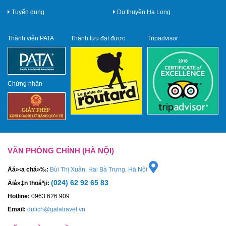
Tuyển dụng
Du thuyền Hạ Long
Thành viên PATA
Thành tựu đạt được
Tripadvisor
Chứng nhận
VĂN PHÒNG CHÍNH (HÀ NỘI)
Äá»‹a chá»‰:
Bùi Thị Xuân, Hai Bà Trưng, Hà Nội
(024) 62 92 65 83
Äiá»‡n thoáº¡i:
Hotline:
0963 626 909
Email:
dulich@galatravel.vn