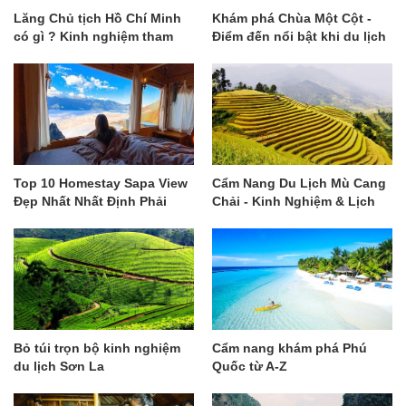
Lăng Chủ tịch Hồ Chí Minh
Khám phá Chùa Một Cột -
có gì ? Kinh nghiệm tham
Điểm đến nổi bật khi du lịch
quan chi tiết
Hà Nội
Top 10 Homestay Sapa View
Cẩm Nang Du Lịch Mù Cang
Đẹp Nhất Nhất Định Phải
Chải - Kinh Nghiệm & Lịch
Ghé
Trình Gợi Ý
Bỏ túi trọn bộ kinh nghiệm
Cẩm nang khám phá Phú
du lịch Sơn La
Quốc từ A-Z