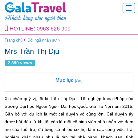
HOTLINE:
0963 626 909
›
›
Trang chủ
Đội ngũ nhân sự
Mrs Trần Thị Dịu
2.890 views
Mục lục
[Ẩn]
Xin chào quý vị, tôi là Trần Thị Dịu - Tốt nghiệp khoa Pháp của
trường Đại học Ngoại Ngữ - Đại học Quốc Gia Hà Nội năm 2016.
Gắn bó với du lịch là một cái duyên vô cùng lớn. Cái duyên ấy
được bắt đầu từ khi tôi còn là một cô sinh viên nhỏ nhắn với đam
mê của tuổi trẻ, đã từng có nhiều cơ hội làm các công việc, trải
nghiệm khác nhau như lễ tân tại nhà hàng, khách sạn, tình