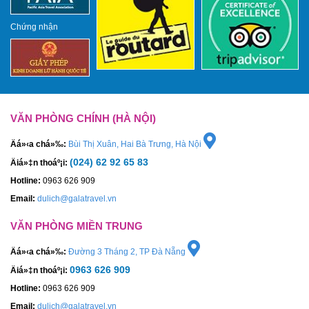
Chứng nhận
VĂN PHÒNG CHÍNH (HÀ NỘI)
Äá»‹a chá»‰:
Bùi Thị Xuân, Hai Bà Trưng, Hà Nội
(024) 62 92 65 83
Äiá»‡n thoáº¡i:
Hotline:
0963 626 909
Email:
dulich@galatravel.vn
VĂN PHÒNG MIỀN TRUNG
Äá»‹a chá»‰:
Đường 3 Tháng 2, TP Đà Nẵng
0963 626 909
Äiá»‡n thoáº¡i:
Hotline:
0963 626 909
Email:
dulich@galatravel.vn