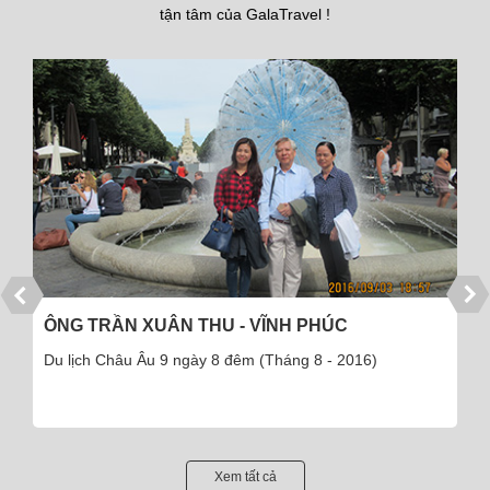
tận tâm của GalaTravel !
CÔNG TY CỔ PHẦN DƯỢC PHẨM THÁI MINH
Du lịch đảo Cô Tô 3 ngày 2 đêm - 110 khách (Tháng 5 -
2016)
Xem tất cả