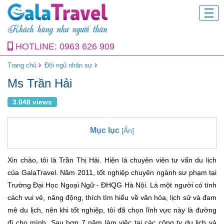
HOTLINE:
0963 626 909
›
›
Trang chủ
Đội ngũ nhân sự
Ms Trần Hải
3.048 views
Mục lục
[Ẩn]
Xin chào, tôi là Trần Thị Hải. Hiện là chuyên viên tư vấn du lịch
của GalaTravel. Năm 2011, tốt nghiệp chuyên ngành sư phạm tại
Trường Đại Học Ngoại Ngữ - ĐHQG Hà Nội. Là một người có tính
cách vui vẻ, năng động, thích tìm hiểu về văn hóa, lịch sử và đam
mê du lịch, nên khi tốt nghiệp, tôi đã chọn lĩnh vực này là đường
đi cho mình. Sau hơn 7 năm làm việc tại các công ty du lịch và